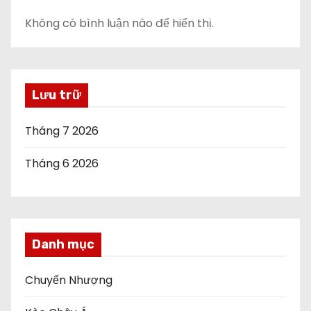
Không có bình luận nào để hiển thị.
Lưu trữ
Tháng 7 2026
Tháng 6 2026
Danh mục
Chuyển Nhượng