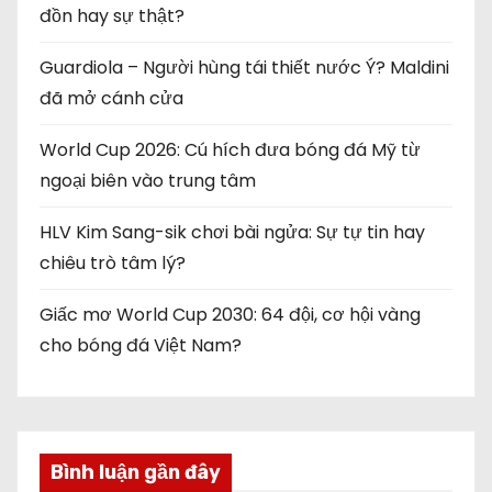
đồn hay sự thật?
Guardiola – Người hùng tái thiết nước Ý? Maldini
đã mở cánh cửa
World Cup 2026: Cú hích đưa bóng đá Mỹ từ
ngoại biên vào trung tâm
HLV Kim Sang-sik chơi bài ngửa: Sự tự tin hay
chiêu trò tâm lý?
Giấc mơ World Cup 2030: 64 đội, cơ hội vàng
cho bóng đá Việt Nam?
Bình luận gần đây