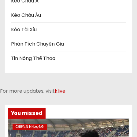
Kèo Châu Á
Kèo Châu Âu
Kèo Tài Xỉu
Phân Tích Chuyên Gia
Tin Nóng Thể Thao
For more updates, visit
klive
You missed
CHUYỂN NHƯỢNG