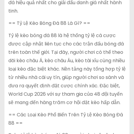
đá hiệu quả nhất cho giải đấu danh giá nhất hành
tinh.
== Tỷ Lệ Kèo Bóng Đá 88 Là Gì? ==
Tỷ lệ kèo bóng đá 88 là hệ thống tỷ lệ cá cược
được cập nhật liên tục cho các trận đấu bóng đá
trên toàn thế giới. Tại đây, người chơi có thể theo
dõi kèo châu Á, kèo châu Âu, kèo tài xỉu cùng nhiều
loại kèo đặc biệt khác. Nền tảng này tổng hợp tỷ lệ
từ nhiều nhà cái uy tín, giúp người chơi so sánh và
đưa ra quyết định đặt cược chính xác. Đặc biệt,
World Cup 2026 với sự tham gia của 48 đội tuyển
sẽ mang đến hàng trăm cơ hội đặt kèo hấp dẫn.
== Các Loại Kèo Phổ Biến Trên Tỷ Lệ Kèo Bóng Đá
88 ==