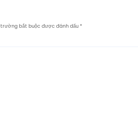
 trường bắt buộc được đánh dấu
*