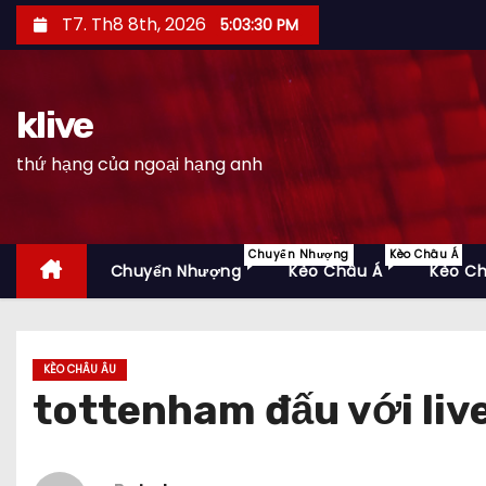
S
T7. Th8 8th, 2026
5:03:31 PM
k
i
p
klive
t
thứ hạng của ngoại hạng anh
o
c
o
n
Chuyển Nhượng
Kèo Châu Á
Chuyển Nhượng
Kèo Châu Á
Kèo C
t
e
n
KÈO CHÂU ÂU
t
tottenham đấu với liv