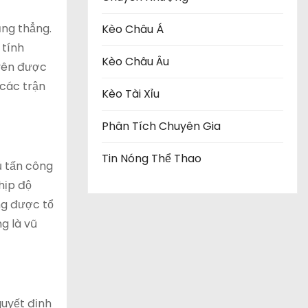
ăng thẳng.
Kèo Châu Á
 tính
Kèo Châu Âu
uyên được
 các trận
Kèo Tài Xỉu
Phân Tích Chuyên Gia
Tin Nóng Thể Thao
ủ tấn công
hịp độ
ng được tổ
g là vũ
quyết định