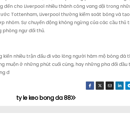
ng đến cho Liverpool nhiều thành công vang dội trong n
rước Tottenham, Liverpool thường kiểm soát bóng và tạo 
 hợp nhóm. Sự chuyển động không ngừng của các cầu thủ t
ng phòng ngự đối thủ.
 kiến nhiều trận đấu đi vào lòng người hâm mộ bóng đá th
ng muộn ở những phút cuối cùng, hay những pha đối đầu t
ang đ
ty le keo bong da 88