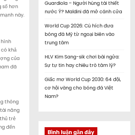
Guardiola – Người hùng tái thiết
g số hơn
nước Ý? Maldini đã mở cánh cửa
 mạnh này.
World Cup 2026: Cú hích đưa
bóng đá Mỹ từ ngoại biên vào
 hình
trung tâm
 có khả
HLV Kim Sang-sik chơi bài ngửa:
lượng của
Sự tự tin hay chiêu trò tâm lý?
nham đã
Giấc mơ World Cup 2030: 64 đội,
cơ hội vàng cho bóng đá Việt
Nam?
ng thông
 tài năng
thủ trẻ
ớng đến
Bình luận gần đây