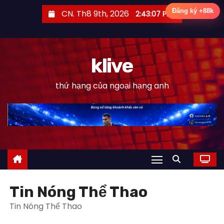
S
Đăng ký +88k
CN. Th8 9th, 2026
2:43:09 PM
k
i
p
klive
t
o
thứ hạng của ngoại hạng anh
c
o
n
t
e
n
t
Tin Nóng Thể Thao
Tin Nóng Thể Thao