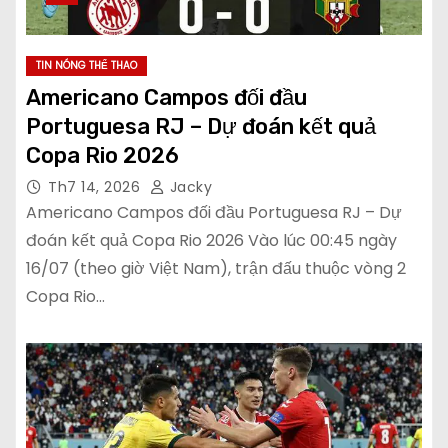
TIN NÓNG THỂ THAO
Americano Campos đối đầu
Portuguesa RJ – Dự đoán kết quả
Copa Rio 2026
Th7 14, 2026
Jacky
Americano Campos đối đầu Portuguesa RJ – Dự
đoán kết quả Copa Rio 2026 Vào lúc 00:45 ngày
16/07 (theo giờ Việt Nam), trận đấu thuộc vòng 2
Copa Rio…