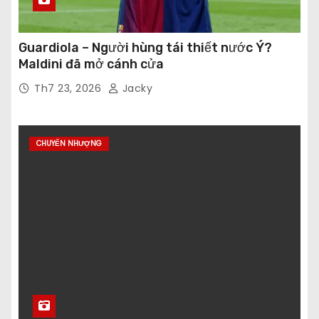
Guardiola – Người hùng tái thiết nước Ý?
Maldini đã mở cánh cửa
Th7 23, 2026
Jacky
CHUYỂN NHƯỢNG