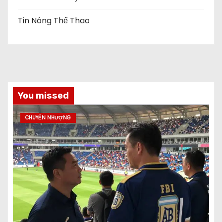
Tin Nóng Thể Thao
You missed
CHUYỂN NHƯỢNG