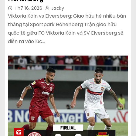
Th7 16, 2026
Jacky
Viktoria Köln vs Elversberg: Giao hữu hè nhiều bàn
thắng tại Sportpark Höhenberg Trận giao hữu
quốc tế giữa FC Viktoria Köln và SV Elversberg sẽ
diễn ra vào lúc…