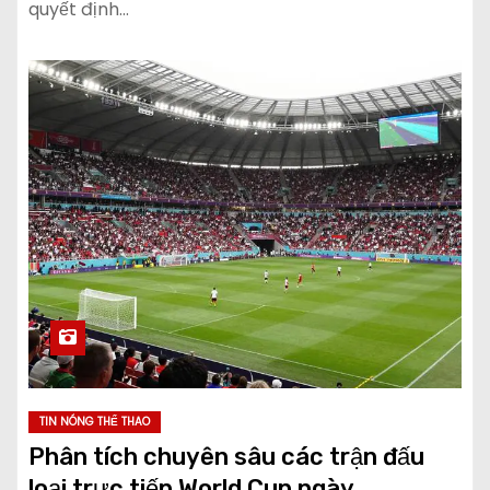
quyết định…
TIN NÓNG THỂ THAO
Phân tích chuyên sâu các trận đấu
loại trực tiếp World Cup ngày