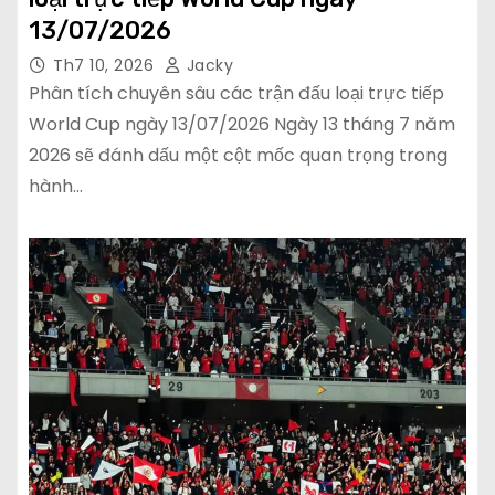
13/07/2026
Th7 10, 2026
Jacky
Phân tích chuyên sâu các trận đấu loại trực tiếp
World Cup ngày 13/07/2026 Ngày 13 tháng 7 năm
2026 sẽ đánh dấu một cột mốc quan trọng trong
hành…