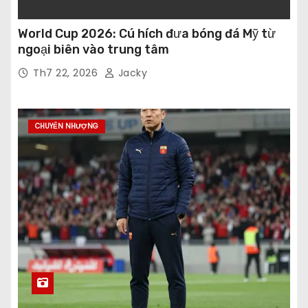
World Cup 2026: Cú hích đưa bóng đá Mỹ từ
ngoại biên vào trung tâm
Th7 22, 2026
Jacky
CHUYỂN NHƯỢNG