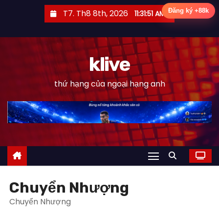
S
Đăng ký +88k
T7. Th8 8th, 2026
11:31:53 AM
k
i
p
klive
t
o
thứ hạng của ngoại hạng anh
c
o
n
t
e
n
t
Chuyển Nhượng
Chuyển Nhượng