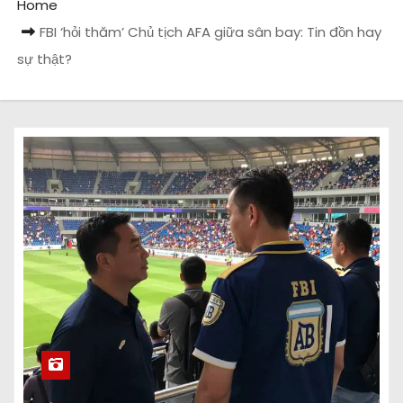
Home
FBI ‘hỏi thăm’ Chủ tịch AFA giữa sân bay: Tin đồn hay
sự thật?