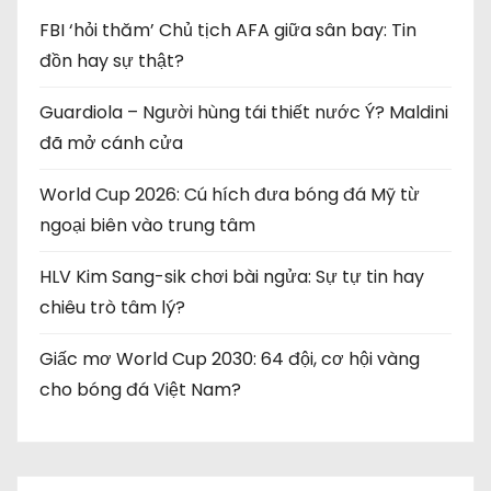
g
FBI ‘hỏi thăm’ Chủ tịch AFA giữa sân bay: Tin
b
đồn hay sự thật?
à
Guardiola – Người hùng tái thiết nước Ý? Maldini
i
đã mở cánh cửa
v
World Cup 2026: Cú hích đưa bóng đá Mỹ từ
i
ngoại biên vào trung tâm
ế
HLV Kim Sang-sik chơi bài ngửa: Sự tự tin hay
chiêu trò tâm lý?
t
Giấc mơ World Cup 2030: 64 đội, cơ hội vàng
cho bóng đá Việt Nam?