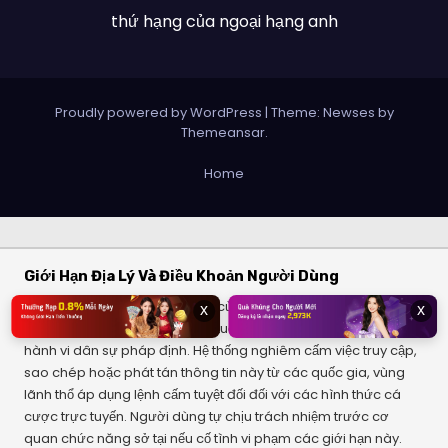
thứ hạng của ngoại hạng anh
Proudly powered by WordPress
|
Theme: Newses by
Themeansar
.
Home
Giới Hạn Địa Lý Và Điều Khoản Người Dùng
Dịch vụ và các bộ lọc thông số của chúng tôi chỉ cung cấp cho
x
x
đối tượng người dùng từ đủ 18 tuổi trở lên, có đầy đủ năng lực
hành vi dân sự pháp định. Hệ thống nghiêm cấm việc truy cập,
sao chép hoặc phát tán thông tin này từ các quốc gia, vùng
lãnh thổ áp dụng lệnh cấm tuyệt đối đối với các hình thức cá
cược trực tuyến. Người dùng tự chịu trách nhiệm trước cơ
quan chức năng sở tại nếu cố tình vi phạm các giới hạn này.