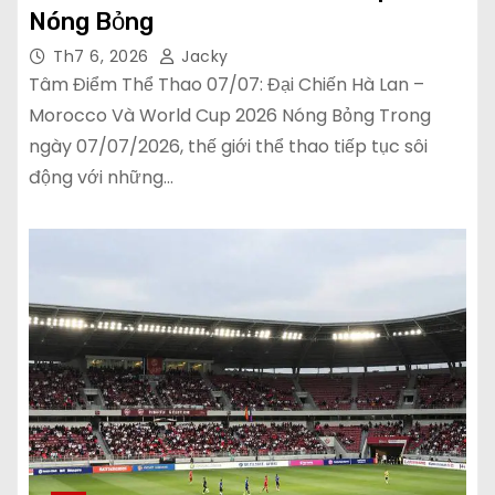
Nóng Bỏng
Th7 6, 2026
Jacky
Tâm Điểm Thể Thao 07/07: Đại Chiến Hà Lan –
Morocco Và World Cup 2026 Nóng Bỏng Trong
ngày 07/07/2026, thế giới thể thao tiếp tục sôi
động với những…