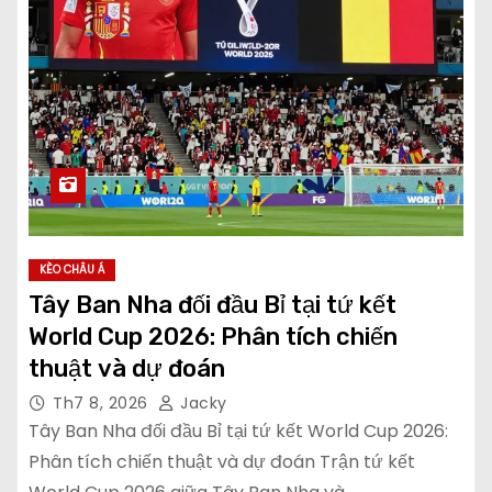
KÈO CHÂU Á
Tây Ban Nha đối đầu Bỉ tại tứ kết
World Cup 2026: Phân tích chiến
thuật và dự đoán
Th7 8, 2026
Jacky
Tây Ban Nha đối đầu Bỉ tại tứ kết World Cup 2026:
Phân tích chiến thuật và dự đoán Trận tứ kết