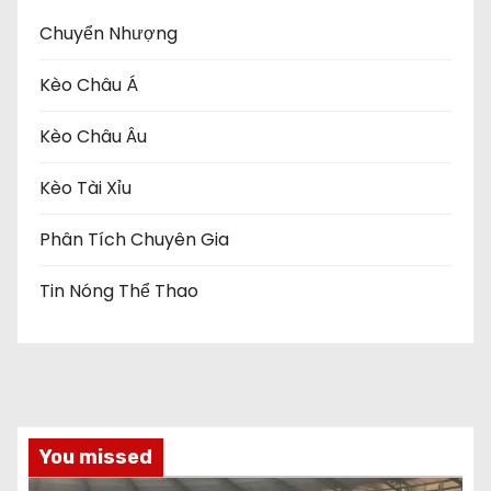
Chuyển Nhượng
Kèo Châu Á
Kèo Châu Âu
Kèo Tài Xỉu
Phân Tích Chuyên Gia
Tin Nóng Thể Thao
You missed