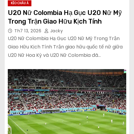
KÈO CHÂU Á
U20 Nữ Colombia Hạ Gục U20 Nữ Mỹ
Trong Trận Giao Hữu Kịch Tính
Th7 13, 2026
Jacky
U20 Nữ Colombia Hạ Gục U20 Nữ Mỹ Trong Trận
Giao Hữu Kịch Tính Trận giao hữu quốc tế nữ giữa
U20 Nữ Hoa Kỳ và U20 Nữ Colombia đã…