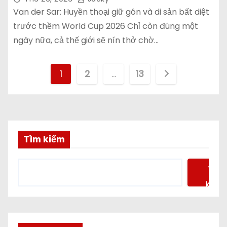
Van der Sar: Huyền thoại giữ gôn và di sản bất diệt
trước thềm World Cup 2026 Chỉ còn đúng một
ngày nữa, cả thế giới sẽ nín thở chờ…
P
1
2
…
13
h
â
n
Tìm kiếm
t
Tìm
r
kiếm
a
n