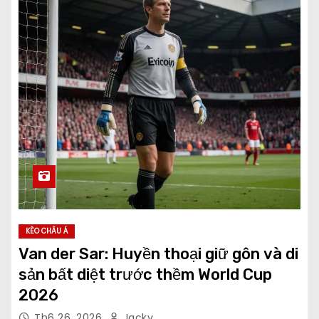
KÈO CHÂU Á
Van der Sar: Huyền thoại giữ gôn và di
sản bất diệt trước thềm World Cup
2026
Th6 26, 2026
Jacky