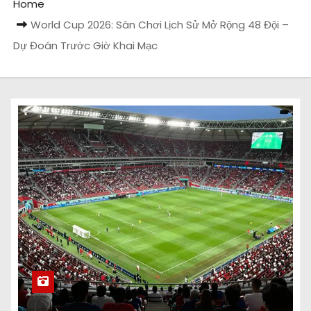
Home
World Cup 2026: Sân Chơi Lịch Sử Mở Rộng 48 Đội –
Dự Đoán Trước Giờ Khai Mạc