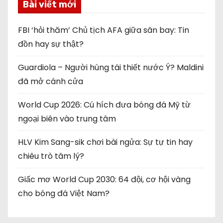
Bài viết mới
g
FBI ‘hỏi thăm’ Chủ tịch AFA giữa sân bay: Tin
b
đồn hay sự thật?
à
Guardiola – Người hùng tái thiết nước Ý? Maldini
i
đã mở cánh cửa
v
World Cup 2026: Cú hích đưa bóng đá Mỹ từ
i
ngoại biên vào trung tâm
ế
HLV Kim Sang-sik chơi bài ngửa: Sự tự tin hay
chiêu trò tâm lý?
t
Giấc mơ World Cup 2030: 64 đội, cơ hội vàng
cho bóng đá Việt Nam?