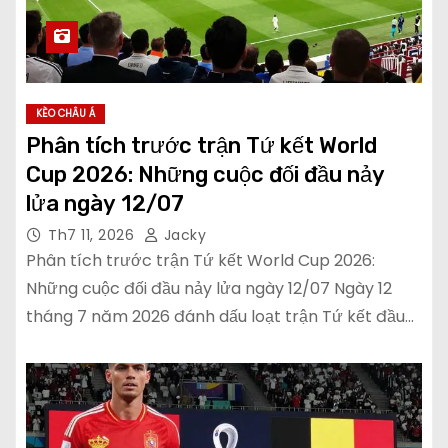
KÈO CHÂU Á
Phân tích trước trận Tứ kết World
Cup 2026: Những cuộc đối đầu nảy
lửa ngày 12/07
Th7 11, 2026
Jacky
Phân tích trước trận Tứ kết World Cup 2026:
Những cuộc đối đầu nảy lửa ngày 12/07 Ngày 12
tháng 7 năm 2026 đánh dấu loạt trận Tứ kết đầu…