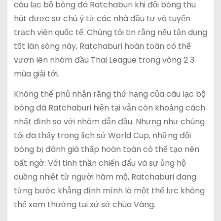
câu lạc bộ bóng đá Ratchaburi khi đội bóng thu
hút được sự chú ý từ các nhà đầu tư và tuyển
trạch viên quốc tế. Chúng tôi tin rằng nếu tận dụng
tốt làn sóng này, Ratchaburi hoàn toàn có thể
vươn lên nhóm đầu Thai League trong vòng 2 3
mùa giải tới.
Không thể phủ nhận rằng thứ hạng của câu lạc bộ
bóng đá Ratchaburi hiện tại vẫn còn khoảng cách
nhất định so với nhóm dẫn đầu. Nhưng như chúng
tôi đã thấy trong lịch sử World Cup, những đội
bóng bị đánh giá thấp hoàn toàn có thể tạo nên
bất ngờ. Với tinh thần chiến đấu và sự ủng hộ
cuồng nhiệt từ người hâm mộ, Ratchaburi đang
từng bước khẳng định mình là một thế lực không
thể xem thường tại xứ sở chùa Vàng.