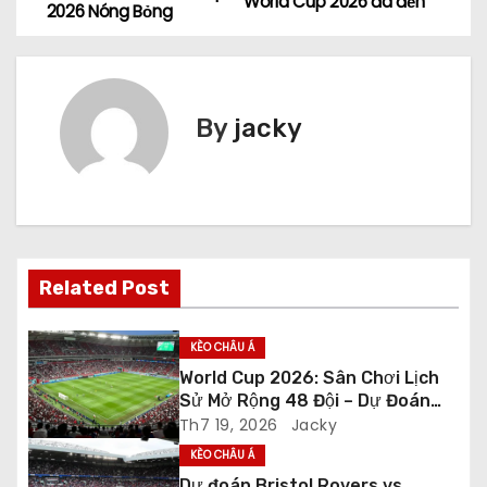
i
World Cup 2026 đã đến
2026 Nóng Bỏng
ề
u
By
jacky
h
ư
ớ
n
Related Post
g
KÈO CHÂU Á
b
World Cup 2026: Sân Chơi Lịch
Sử Mở Rộng 48 Đội – Dự Đoán
à
Trước Giờ Khai Mạc
Th7 19, 2026
Jacky
KÈO CHÂU Á
i
Dự đoán Bristol Rovers vs