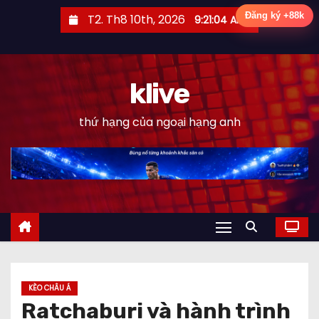
S
Đăng ký +88k
T2. Th8 10th, 2026
9:21:05 AM
k
i
p
klive
t
o
thứ hạng của ngoại hạng anh
c
o
n
t
e
n
t
KÈO CHÂU Á
Ratchaburi và hành trình