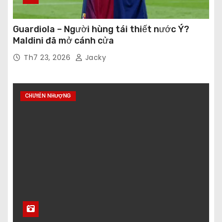
Guardiola – Người hùng tái thiết nước Ý?
Maldini đã mở cánh cửa
Th7 23, 2026
Jacky
CHUYỂN NHƯỢNG