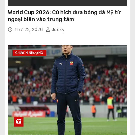
World Cup 2026: Cú hích đưa bóng đá Mỹ từ
ngoại biên vào trung tâm
Th7 22, 2026
Jacky
CHUYỂN NHƯỢNG