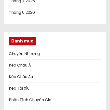
Tháng 7 2026
Tháng 6 2026
Danh mục
Chuyển Nhượng
Kèo Châu Á
Kèo Châu Âu
Kèo Tài Xỉu
Phân Tích Chuyên Gia