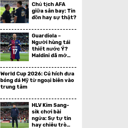
Chủ tịch AFA
giữa sân bay: Tin
đồn hay sự thật?
Guardiola –
Người hùng tái
thiết nước Ý?
Maldini đã mở
cánh cửa
World Cup 2026: Cú hích đưa
bóng đá Mỹ từ ngoại biên vào
trung tâm
HLV Kim Sang-
sik chơi bài
ngửa: Sự tự tin
hay chiêu trò