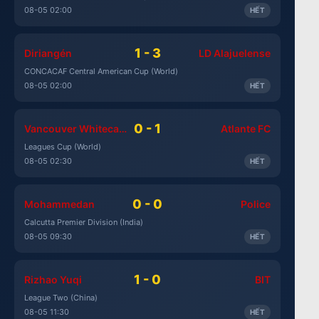
08-05 02:00
HẾT
1 - 3
Diriangén
LD Alajuelense
CONCACAF Central American Cup (World)
08-05 02:00
HẾT
0 - 1
Vancouver Whitecaps
Atlante FC
Leagues Cup (World)
08-05 02:30
HẾT
0 - 0
Mohammedan
Police
Calcutta Premier Division (India)
08-05 09:30
HẾT
1 - 0
Rizhao Yuqi
BIT
League Two (China)
08-05 11:30
HẾT