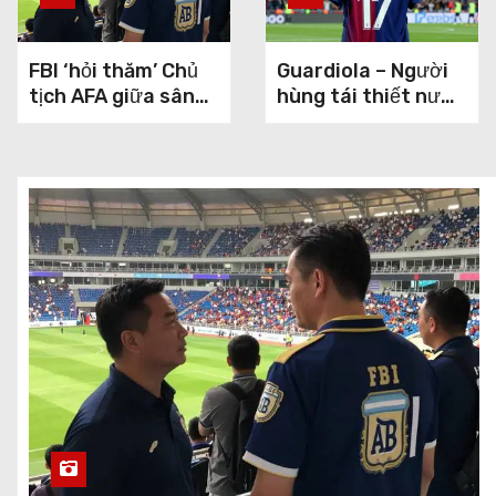
FBI ‘hỏi thăm’ Chủ
Guardiola – Người
tịch AFA giữa sân
hùng tái thiết nước
bay: Tin đồn hay sự
Ý? Maldini đã mở
thật?
cánh cửa