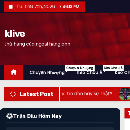
S
T6. Th8 7th, 2026
7:46:15 PM
k
i
p
klive
t
thứ hạng của ngoại hạng anh
o
c
o
n
Chuyển Nhượng
Kèo Châu Á
Chuyển Nhượng
Kèo Châu Á
Kèo C
t
e
n
FA giữa sân bay: Tin đồn hay sự thật?
Guardiola –
Latest Post
t
Trận Đấu Hôm Nay