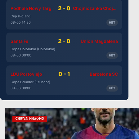
2 - 0
Podhale Nowy Targ
Chojniczanka Chojnice
Cup (Poland)
08-05 14:30
HẾT
2 - 0
Santa Fe
Union Magdalena
Copa Colombia (Colombia)
08-06 00:00
HẾT
0 - 1
LDU Portoviejo
Barcelona SC
Copa Ecuador (Ecuador)
08-06 00:00
HẾT
CHUYỂN NHƯỢNG