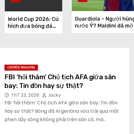
Guardiola – Người hùng
World Cup 2026: Cú
nước Ý? Maldini đã mở
hích đưa bóng đá
Mỹ từ ngoại biên
vào trung tâm
CHUYỂN NHƯỢNG
FBI ‘hỏi thăm’ Chủ tịch AFA giữa sân
bay: Tin đồn hay sự thật?
Th7 23, 2026
Jacky
FBI ‘hỏi thăm’ Chủ tịch AFA giữa sân bay: Tin đồn
hay sự thật? Bóng đá Argentina vừa trải qua một
phen dậy sóng không phải trên sân cỏ, mà…