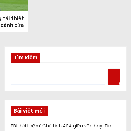
 tái thiết
 cánh cửa
Tìm kiếm
Tìm
kiếm
Bài viết mới
FBI ‘hỏi thăm’ Chủ tịch AFA giữa sân bay: Tin