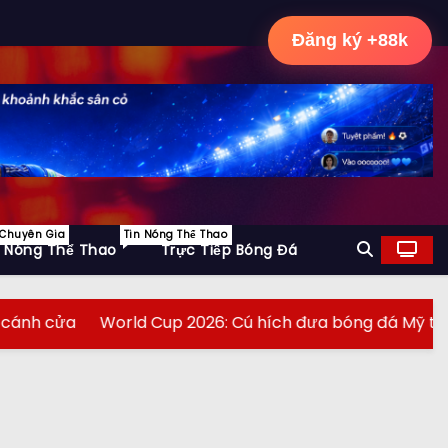
Đăng ký +88k
 Chuyên Gia
Tin Nóng Thể Thao
n Nóng Thể Thao
Trực Tiếp Bóng Đá
World Cup 2026: Cú hích đưa bóng đá Mỹ từ ngoại biên v