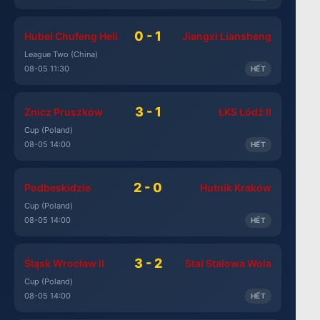
0 - 1
Hubei Chufeng Heli
Jiangxi Liansheng
League Two (China)
08-05 11:30
HẾT
3 - 1
Znicz Pruszków
ŁKS Łódź II
Cup (Poland)
08-05 14:00
HẾT
2 - 0
Podbeskidzie
Hutnik Kraków
Cup (Poland)
08-05 14:00
HẾT
3 - 2
Śląsk Wrocław II
Stal Stalowa Wola
Cup (Poland)
08-05 14:00
HẾT