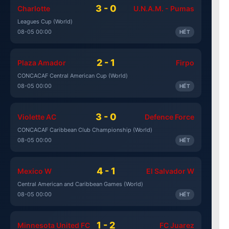
3 - 0
Charlotte
U.N.A.M. - Pumas
Leagues Cup (World)
08-05 00:00
HẾT
2 - 1
Plaza Amador
Firpo
CONCACAF Central American Cup (World)
08-05 00:00
HẾT
3 - 0
Violette AC
Defence Force
CONCACAF Caribbean Club Championship (World)
08-05 00:00
HẾT
4 - 1
Mexico W
El Salvador W
Central American and Caribbean Games (World)
08-05 00:00
HẾT
1 - 2
Minnesota United FC
FC Juarez