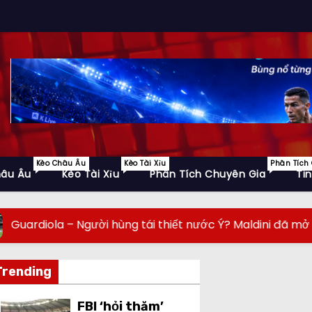
Kèo Châu Âu
Kèo Tài Xỉu
Phân Tích
hâu Âu
Kèo Tài Xỉu
Phân Tích Chuyên Gia
Ti
 Người hùng tái thiết nước Ý? Maldini đã mở cánh cửa
Trending
FBI ‘hỏi thăm’