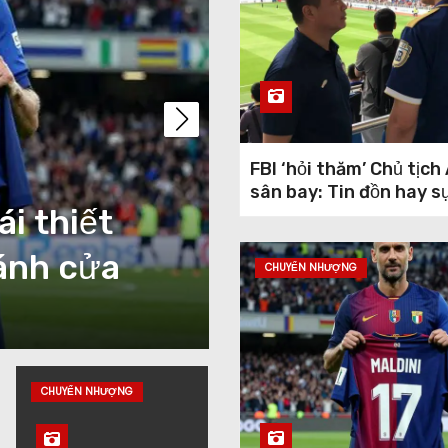
FBI ‘hỏi thăm’ Chủ tịch
sân bay: Tin đồn hay s
 đưa bóng
HLV Kim Sang
trung tâm
tự tin hay ch
CHUYỂN NHƯỢNG
Th7 22, 2026
Jacky
CHUYỂN NHƯỢNG