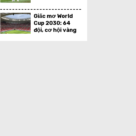
tâm lý?
Giấc mơ World
Cup 2030: 64
đội, cơ hội vàng
cho bóng đá Việt
Nam?
Man City âm
thầm xây dựng
đế chế tương lai:
Bouaddi và
những viên ngọc
thô
Keflavik 5-2 IA
Akranes: Cơn
mưa bàn thắng
tại Keflavik, đội
chủ nhà áp đảo
hoàn toàn