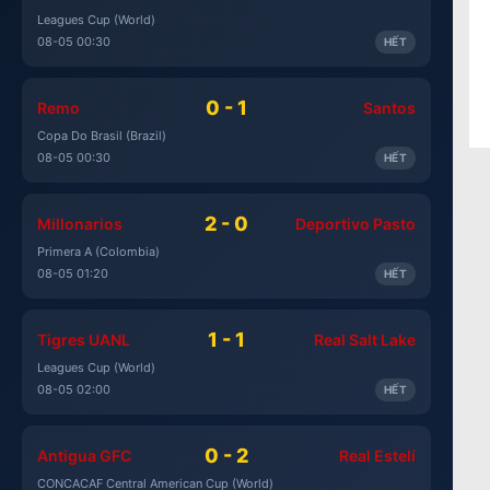
Leagues Cup (World)
08-05 00:30
HẾT
0 - 1
Remo
Santos
Copa Do Brasil (Brazil)
08-05 00:30
HẾT
2 - 0
Millonarios
Deportivo Pasto
Primera A (Colombia)
08-05 01:20
HẾT
1 - 1
Tigres UANL
Real Salt Lake
Leagues Cup (World)
08-05 02:00
HẾT
0 - 2
Antigua GFC
Real Estelí
CONCACAF Central American Cup (World)