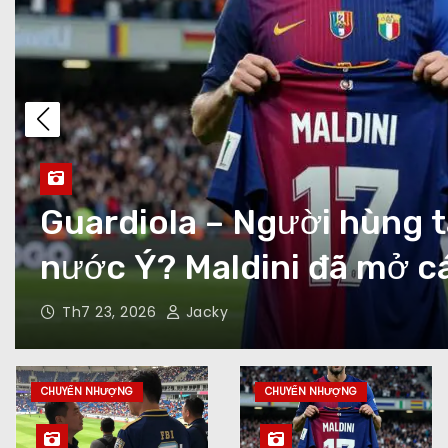
World Cup 2026: Cú hích
đá Mỹ từ ngoại biên vào 
Th7 22, 2026
Jacky
CHUYỂN NHƯỢNG
CHUYỂN NHƯỢNG