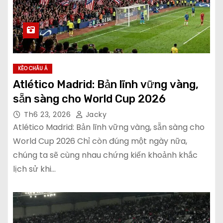
KÈO CHÂU Á
Atlético Madrid: Bản lĩnh vững vàng,
sẵn sàng cho World Cup 2026
Th6 23, 2026
Jacky
Atlético Madrid: Bản lĩnh vững vàng, sẵn sàng cho
World Cup 2026 Chỉ còn đúng một ngày nữa,
chúng ta sẽ cùng nhau chứng kiến khoảnh khắc
lịch sử khi…