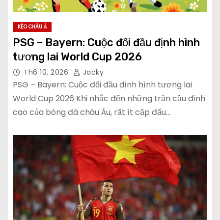
KÈO CHÂU Á
PSG – Bayern: Cuộc đối đầu định hình
tương lai World Cup 2026
Th6 10, 2026
Jacky
PSG – Bayern: Cuộc đối đầu định hình tương lai
World Cup 2026 Khi nhắc đến những trận cầu đỉnh
cao của bóng đá châu Âu, rất ít cặp đấu…