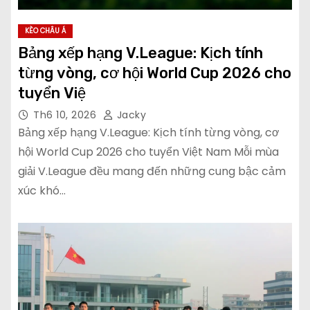
KÈO CHÂU Á
Bảng xếp hạng V.League: Kịch tính
từng vòng, cơ hội World Cup 2026 cho
tuyển Việ
Th6 10, 2026
Jacky
Bảng xếp hạng V.League: Kịch tính từng vòng, cơ
hội World Cup 2026 cho tuyển Việt Nam Mỗi mùa
giải V.League đều mang đến những cung bậc cảm
xúc khó…