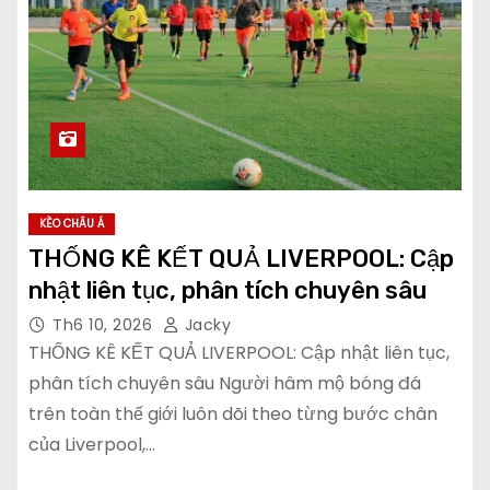
KÈO CHÂU Á
THỐNG KÊ KẾT QUẢ LIVERPOOL: Cập
nhật liên tục, phân tích chuyên sâu
Th6 10, 2026
Jacky
THỐNG KÊ KẾT QUẢ LIVERPOOL: Cập nhật liên tục,
phân tích chuyên sâu Người hâm mộ bóng đá
trên toàn thế giới luôn dõi theo từng bước chân
của Liverpool,…