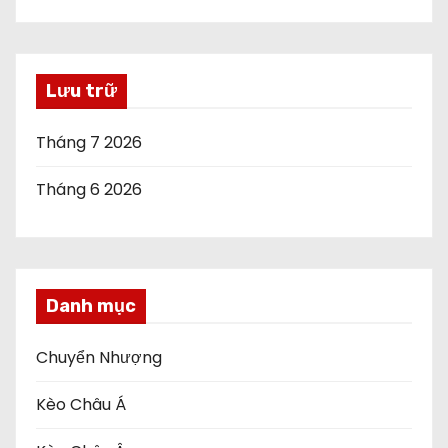
Lưu trữ
Tháng 7 2026
Tháng 6 2026
Danh mục
Chuyển Nhượng
Kèo Châu Á