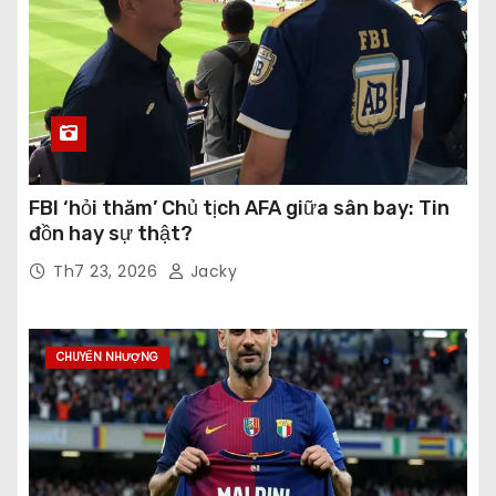
FBI ‘hỏi thăm’ Chủ tịch AFA giữa sân bay: Tin
đồn hay sự thật?
Th7 23, 2026
Jacky
CHUYỂN NHƯỢNG