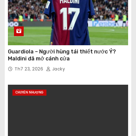
Guardiola – Người hùng tái thiết nước Ý?
Maldini đã mở cánh cửa
Th7 23, 2026
Jacky
CHUYỂN NHƯỢNG