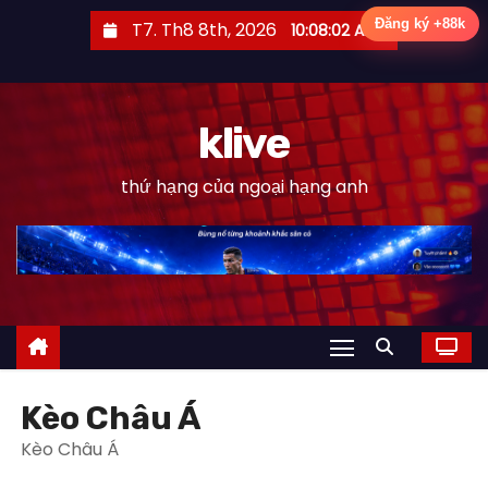
S
Đăng ký +88k
T7. Th8 8th, 2026
10:08:04 AM
k
i
p
klive
t
o
thứ hạng của ngoại hạng anh
c
o
n
t
e
n
t
Kèo Châu Á
Kèo Châu Á