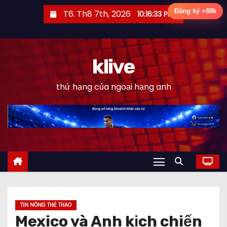
S
Đăng ký +88k
T6. Th8 7th, 2026
10:16:34 PM
k
i
p
klive
t
o
thứ hạng của ngoại hạng anh
c
o
n
t
e
n
t
TIN NÓNG THỂ THAO
Mexico và Anh kịch chiến