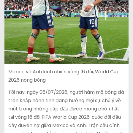
Mexico và Anh kịch chiến vòng 16 đội, World Cup
2026 nóng bỏng
Tối nay, ngày 06/07/2026, người hâm mộ bóng đá
trên khắp hành tinh đang hướng mọi sự chú ý về
một trong những cặp đấu được mong chờ nhất
tại vòng 16 đội FIFA World Cup 2026: cuộc đối đầu
đầy duyên nợ giữa Mexico và Anh. Trận cầu đỉnh