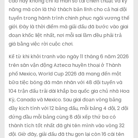
cao này không chỉ là màn so tài chiến thuật và kỹ
năng mà còn là thử thách bản lĩnh cho cả hai đội
tuyển trong hành trình chinh phục ngôi vương thế
giới. Đây là thời điểm mà giải đấu đã bước vào giai
đoạn khốc liệt nhất, nơi mỗi sai lầm đều phải trả
giá bằng việc rời cuộc chơi.
Kể từ khi khởi tranh vào ngày 11 tháng 6 năm 2026
trên sân vận động Azteca huyền thoại ở Thành
phố Mexico, World Cup 2026 đã mang đến một
bữa tiệc bóng đá mãn nhãn với 48 đội tuyển và
104 trận đấu trải dài khắp ba quốc gia chủ nhà Hoa
Kỳ, Canada và Mexico. Sau giai đoạn vòng bảng
đầy kịch tính với 12 bảng đấu, mỗi bảng 4 đội, 2 đội
đứng đầu mỗi bảng cùng 8 đội xếp thứ ba có
thành tích tốt nhất đã ghi tên mình vào vòng 32
đội. Giờ đây, giải đấu đã thu gọn lại còn 16 cái tên