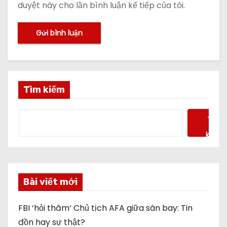
duyệt này cho lần bình luận kế tiếp của tôi.
Tìm kiếm
Tìm
kiếm
Bài viết mới
FBI ‘hỏi thăm’ Chủ tịch AFA giữa sân bay: Tin
đồn hay sự thật?