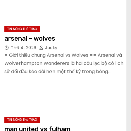
TIN NÓNG THỂ THAO
arsenal – wolves
Th6 4, 2026
Jacky
= Giới thiệu chung Arsenal vs Wolves == Arsenal và
Wolverhampton Wanderers là hai câu lạc bộ có lịch
sử đối đầu kéo dài hơn một thế kỷ trong bóng…
TIN NÓNG THỂ THAO
man united vs fulham