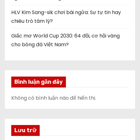
HLV Kim Sang-sik chơi bài ngửa: Sự tự tin hay
chiêu trò tâm lý?
Giấc mơ World Cup 2030: 64 đội, cơ hội vàng
cho bóng đá Việt Nam?
Bình luận gần đây
Không có bình luận nào để hiển thị.
Lưu trữ