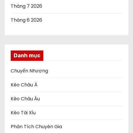
Tháng 7 2026
Tháng 6 2026
Danh mục
Chuyển Nhượng
Kèo Châu Á
Kèo Châu Âu
Kèo Tài Xỉu
Phân Tích Chuyên Gia