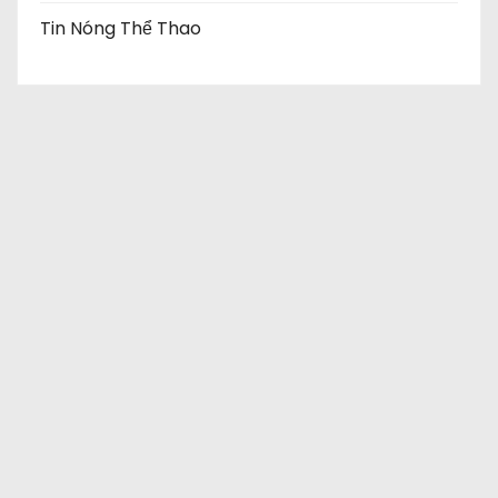
Tin Nóng Thể Thao