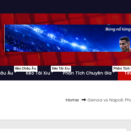
Kèo Châu Âu
Kèo Tài Xỉu
Phân Tích
hâu Âu
Kèo Tài Xỉu
Phân Tích Chuyên Gia
Ti
Home
Genoa vs Napoli: P