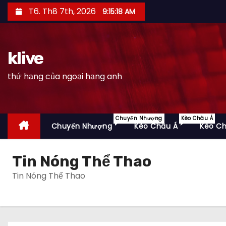
S
T6. Th8 7th, 2026
9:15:20 AM
k
i
p
klive
t
thứ hạng của ngoại hạng anh
o
c
o
n
Chuyển Nhượng
Kèo Châu Á
Chuyển Nhượng
Kèo Châu Á
Kèo C
t
e
Tin Nóng Thể Thao
n
Tin Nóng Thể Thao
t