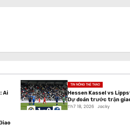
TIN NÓNG THỂ THAO
: Ai
Hessen Kassel vs Lipps
Dự đoán trước trận gia
dẫn ngày 19/07
Th7 18, 2026
Jacky
 Giao