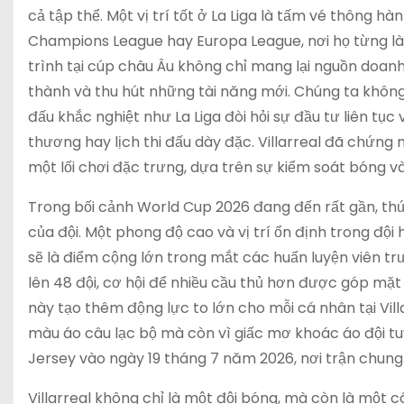
cả tập thể. Một vị trí tốt ở La Liga là tấm vé thông hà
Champions League hay Europa League, nơi họ từng là
trình tại cúp châu Âu không chỉ mang lại nguồn doan
thành và thu hút những tài năng mới. Chúng ta không 
đấu khắc nghiệt như La Liga đòi hỏi sự đầu tư liên tục
thương hay lịch thi đấu dày đặc. Villarreal đã chứng 
một lối chơi đặc trưng, dựa trên sự kiểm soát bóng v
Trong bối cảnh World Cup 2026 đang đến rất gần, thứ 
của đội. Một phong độ cao và vị trí ổn định trong đội
sẽ là điểm cộng lớn trong mắt các huấn luyện viên t
lên 48 đội, cơ hội để nhiều cầu thủ hơn được góp mặt 
này tạo thêm động lực to lớn cho mỗi cá nhân tại Vill
màu áo câu lạc bộ mà còn vì giấc mơ khoác áo đội tu
Jersey vào ngày 19 tháng 7 năm 2026, nơi trận chung 
Villarreal không chỉ là một đội bóng, mà còn là một 