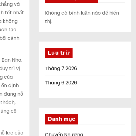
 thẳng và
ch tốt nhất
Không có bình luận nào để hiển
a không
thị.
ách tạo
 bối cảnh
Lưu trữ
y Ban Nha.
uy trì vị
Tháng 7 2026
ng của
Tháng 6 2026
 ổn định
ẫn đang nỗ
 thách,
củng cố
Danh mục
nỗ lực của
Chuyển Nhượng