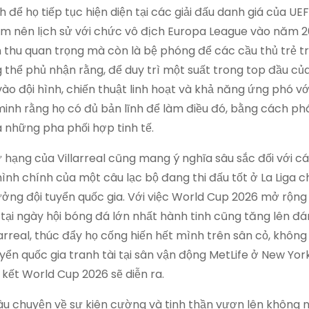
nh để họ tiếp tục hiện diện tại các giải đấu danh giá của U
m nên lịch sử với chức vô địch Europa League vào năm 2
h thu quan trọng mà còn là bệ phóng để các cầu thủ trẻ 
thể phủ nhận rằng, để duy trì một suất trong top đầu của
 vào đội hình, chiến thuật linh hoạt và khả năng ứng phó v
minh rằng họ có đủ bản lĩnh để làm điều đó, bằng cách phá
à những pha phối hợp tinh tế.
hạng của Villarreal cũng mang ý nghĩa sâu sắc đối với cá
 hình chính của một câu lạc bộ đang thi đấu tốt ở La Liga 
rưởng đội tuyển quốc gia. Với việc World Cup 2026 mở rộn
tại ngày hội bóng đá lớn nhất hành tinh cũng tăng lên đá
arreal, thúc đẩy họ cống hiến hết mình trên sân cỏ, không 
yển quốc gia tranh tài tại sân vận động MetLife ở New Yo
kết World Cup 2026 sẽ diễn ra.
câu chuyện về sự kiên cường và tinh thần vươn lên không 