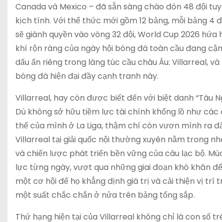
Canada và Mexico – đã sẵn sàng chào đón 48 đội tuyển
kịch tính. Với thể thức mới gồm 12 bảng, mỗi bảng 4 đ
sẽ giành quyền vào vòng 32 đội, World Cup 2026 hứa
khí rộn ràng của ngày hội bóng đá toàn cầu đang cận 
dấu ấn riêng trong làng túc cầu châu Âu: Villarreal,
bóng đá hiện đại đầy cạnh tranh này.
Villarreal, hay còn được biết đến với biệt danh “Tàu
Dù không sở hữu tiềm lực tài chính khổng lồ như các ô
thế của mình ở La Liga, thậm chí còn vươn mình ra đ
Villarreal tại giải quốc nội thường xuyên nằm trong 
và chiến lược phát triển bền vững của câu lạc bộ. Mùa
lực từng ngày, vượt qua những giai đoạn khó khăn để
một cơ hội để họ khẳng định giá trị và cải thiện vị t
một suất chắc chắn ở nửa trên bảng tổng sắp.
Thứ hạng hiện tại của Villarreal không chỉ là con số