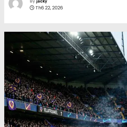
By
jacky
Th6 22, 2026