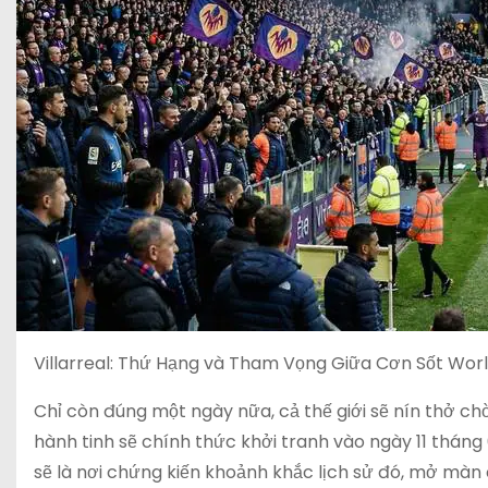
Villarreal: Thứ Hạng và Tham Vọng Giữa Cơn Sốt Wor
Chỉ còn đúng một ngày nữa, cả thế giới sẽ nín thở chờ
hành tinh sẽ chính thức khởi tranh vào ngày 11 thán
sẽ là nơi chứng kiến khoảnh khắc lịch sử đó, mở màn c