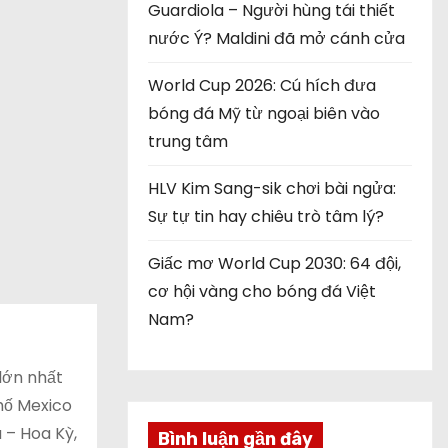
Guardiola – Người hùng tái thiết
nước Ý? Maldini đã mở cánh cửa
World Cup 2026: Cú hích đưa
bóng đá Mỹ từ ngoại biên vào
trung tâm
HLV Kim Sang-sik chơi bài ngửa:
Sự tự tin hay chiêu trò tâm lý?
Giấc mơ World Cup 2030: 64 đội,
cơ hội vàng cho bóng đá Việt
Nam?
 lớn nhất
hố Mexico
 – Hoa Kỳ,
Bình luận gần đây