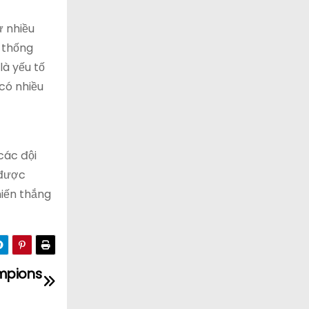
ừ nhiều
 thống
là yếu tố
 có nhiều
 các đội
 được
hiến thắng
ampions