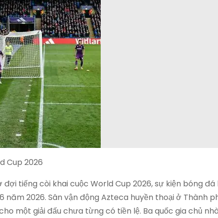
ld Cup 2026
 đợi tiếng còi khai cuộc World Cup 2026, sự kiện bóng đá
g 6 năm 2026. Sân vận động Azteca huyền thoại ở Thành p
ho một giải đấu chưa từng có tiền lệ. Ba quốc gia chủ nhà