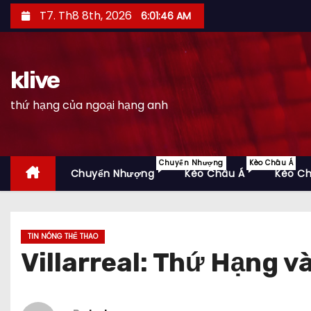
S
T7. Th8 8th, 2026
6:01:47 AM
k
i
p
klive
t
thứ hạng của ngoại hạng anh
o
c
o
n
Chuyển Nhượng
Kèo Châu Á
Chuyển Nhượng
Kèo Châu Á
Kèo C
t
e
n
TIN NÓNG THỂ THAO
t
Villarreal: Thứ Hạng 