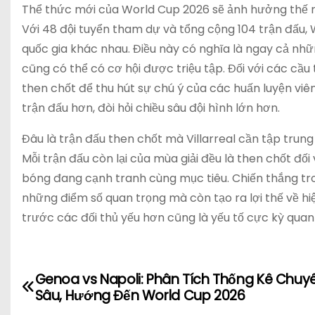
Thể thức mới của World Cup 2026 sẽ ảnh hưởng thế nà
Với 48 đội tuyển tham dự và tổng cộng 104 trận đấu,
quốc gia khác nhau. Điều này có nghĩa là ngay cả n
cũng có thể có cơ hội được triệu tập. Đối với các cầu th
then chốt để thu hút sự chú ý của các huấn luyện viên 
trận đấu hơn, đòi hỏi chiều sâu đội hình lớn hơn.
Đâu là trận đấu then chốt mà Villarreal cần tập trun
Mỗi trận đấu còn lại của mùa giải đều là then chốt đối 
bóng đang cạnh tranh cùng mục tiêu. Chiến thắng tr
những điểm số quan trọng mà còn tạo ra lợi thế về hi
trước các đối thủ yếu hơn cũng là yếu tố cực kỳ quan t
Genoa vs Napoli: Phân Tích Thống Kê Chuy
Đ
Sâu, Hướng Đến World Cup 2026
i