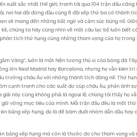
 xuất sắc nhất thế giới, tranh tài qua 104 trận đấu căng
ội, nơi hai đội đứng đầu cùng 8 đội xếp thứ ba có thành tí
 hẹn sẽ mang đến những bất ngờ và cảm xúc bùng nổ. Giữ
kề, chúng ta hãy cùng nhìn về một câu lạc bộ luôn biết c
 và phân tích thứ hạng cùng những tham vọng của họ trong
 Ngầm Vàng”, luôn là một hiện tượng thú vị của bóng đá Tâ
ng lớn Real Madrid hay Barcelona, nhưng họ vẫn kiên trì d
ấu trường châu Âu với những thành tích đáng nể. Thứ hạ
nhóm cạnh tranh cho các suất dự cúp châu Âu, phản ánh sự
 giải này cũng không phải là ngoại lệ; chúng tôi thấy họ v
 giữ vững mục tiêu của mình. Mỗi trận đấu đều là một thử
rí trên bảng xếp hạng, dù là để bám đuổi nhóm dẫn đầu hay 
 trên bảng xếp hạng mà còn là thước đo cho tham vọng và 