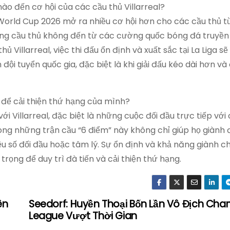
o đến cơ hội của các cầu thủ Villarreal?
 World Cup 2026 mở ra nhiều cơ hội hơn cho các cầu thủ t
hững cầu thủ không đến từ các cường quốc bóng đá truyền
ủ Villarreal, việc thi đấu ổn định và xuất sắc tại La Liga sẽ 
đội tuyển quốc gia, đặc biệt là khi giải đấu kéo dài hơn và
g để cải thiện thứ hạng của mình?
với Villarreal, đặc biệt là những cuộc đối đầu trực tiếp với
ong những trận cầu “6 điểm” này không chỉ giúp họ giành
ệu số đối đầu hoặc tâm lý. Sự ổn định và khả năng giành c
rọng để duy trì đà tiến và cải thiện thứ hạng.
ên
Seedorf: Huyền Thoại Bốn Lần Vô Địch Ch
League Vượt Thời Gian