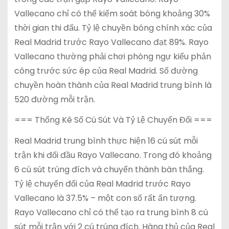
Vallecano chỉ có thể kiểm soát bóng khoảng 30%
thời gian thi đấu. Tỷ lệ chuyền bóng chính xác của
Real Madrid trước Rayo Vallecano đạt 89%. Rayo
Vallecano thường phải chơi phòng ngự kiểu phản
công trước sức ép của Real Madrid. Số đường
chuyền hoàn thành của Real Madrid trung bình là
520 đường mỗi trận.
=== Thống Kê Số Cú Sút Và Tỷ Lệ Chuyển Đổi ===
Real Madrid trung bình thực hiện 16 cú sút mỗi
trận khi đối đầu Rayo Vallecano. Trong đó khoảng
6 cú sút trúng đích và chuyển thành bàn thắng.
Tỷ lệ chuyển đổi của Real Madrid trước Rayo
Vallecano là 37.5% – một con số rất ấn tượng.
Rayo Vallecano chỉ có thể tạo ra trung bình 8 cú
sút mỗi trận với 2 cú trúng đích. Hàng thủ của Real