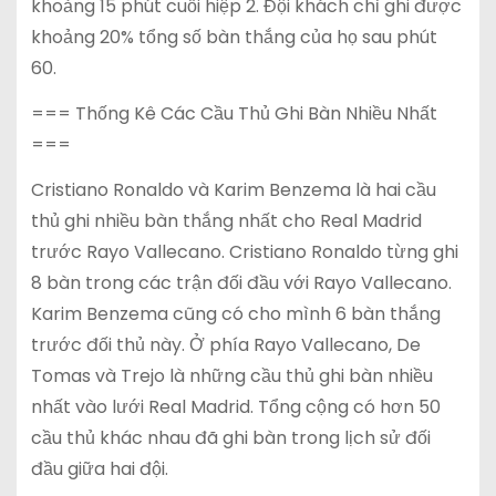
khoảng 15 phút cuối hiệp 2. Đội khách chỉ ghi được
khoảng 20% tổng số bàn thắng của họ sau phút
60.
=== Thống Kê Các Cầu Thủ Ghi Bàn Nhiều Nhất
===
Cristiano Ronaldo và Karim Benzema là hai cầu
thủ ghi nhiều bàn thắng nhất cho Real Madrid
trước Rayo Vallecano. Cristiano Ronaldo từng ghi
8 bàn trong các trận đối đầu với Rayo Vallecano.
Karim Benzema cũng có cho mình 6 bàn thắng
trước đối thủ này. Ở phía Rayo Vallecano, De
Tomas và Trejo là những cầu thủ ghi bàn nhiều
nhất vào lưới Real Madrid. Tổng cộng có hơn 50
cầu thủ khác nhau đã ghi bàn trong lịch sử đối
đầu giữa hai đội.