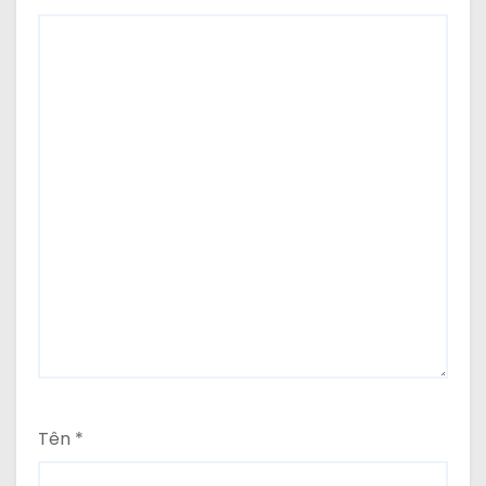
Tên
*