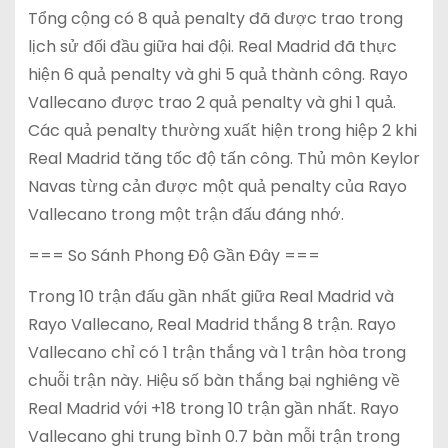
Tổng cộng có 8 quả penalty đã được trao trong
lịch sử đối đầu giữa hai đội. Real Madrid đã thực
hiện 6 quả penalty và ghi 5 quả thành công. Rayo
Vallecano được trao 2 quả penalty và ghi 1 quả.
Các quả penalty thường xuất hiện trong hiệp 2 khi
Real Madrid tăng tốc độ tấn công. Thủ môn Keylor
Navas từng cản được một quả penalty của Rayo
Vallecano trong một trận đấu đáng nhớ.
=== So Sánh Phong Độ Gần Đây ===
Trong 10 trận đấu gần nhất giữa Real Madrid và
Rayo Vallecano, Real Madrid thắng 8 trận. Rayo
Vallecano chỉ có 1 trận thắng và 1 trận hòa trong
chuỗi trận này. Hiệu số bàn thắng bại nghiêng về
Real Madrid với +18 trong 10 trận gần nhất. Rayo
Vallecano ghi trung bình 0.7 bàn mỗi trận trong