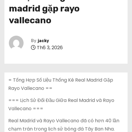
madrid gặp rayo
vallecano
By
jacky
Th6 3, 2026
= Tổng Hợp Số Liệu Thống Kê Real Madrid Gặp
Rayo Vallecano ==
=== Lịch Sử Đối Đầu Giữa Real Madrid và Rayo
Vallecano ===
Real Madrid và Rayo Vallecano đã có hơn 40 lần
chạm trán trong lịch sử bóng đá Tây Ban Nha.