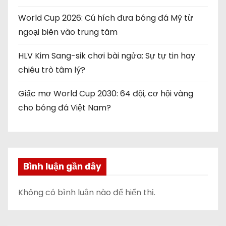
World Cup 2026: Cú hích đưa bóng đá Mỹ từ
ngoại biên vào trung tâm
HLV Kim Sang-sik chơi bài ngửa: Sự tự tin hay
chiêu trò tâm lý?
Giấc mơ World Cup 2030: 64 đội, cơ hội vàng
cho bóng đá Việt Nam?
Bình luận gần đây
Không có bình luận nào để hiển thị.