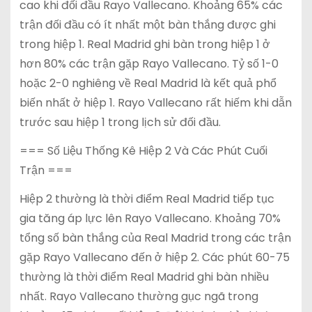
cao khi đối đầu Rayo Vallecano. Khoảng 65% các
trận đối đầu có ít nhất một bàn thắng được ghi
trong hiệp 1. Real Madrid ghi bàn trong hiệp 1 ở
hơn 80% các trận gặp Rayo Vallecano. Tỷ số 1-0
hoặc 2-0 nghiêng về Real Madrid là kết quả phổ
biến nhất ở hiệp 1. Rayo Vallecano rất hiếm khi dẫn
trước sau hiệp 1 trong lịch sử đối đầu.
=== Số Liệu Thống Kê Hiệp 2 Và Các Phút Cuối
Trận ===
Hiệp 2 thường là thời điểm Real Madrid tiếp tục
gia tăng áp lực lên Rayo Vallecano. Khoảng 70%
tổng số bàn thắng của Real Madrid trong các trận
gặp Rayo Vallecano đến ở hiệp 2. Các phút 60-75
thường là thời điểm Real Madrid ghi bàn nhiều
nhất. Rayo Vallecano thường gục ngã trong