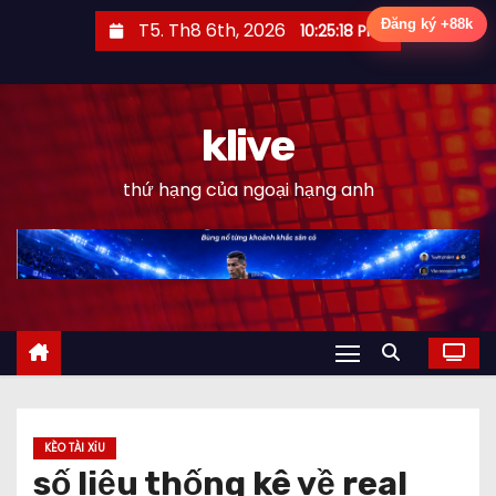
S
Đăng ký +88k
T5. Th8 6th, 2026
10:25:19 PM
k
i
p
klive
t
o
thứ hạng của ngoại hạng anh
c
o
n
t
e
n
t
KÈO TÀI XỈU
số liệu thống kê về real