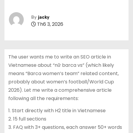
By
jacky
Th6 3, 2026
The user wants me to write an SEO article in
Vietnamese about “nữ barca vs” (which likely
means “Barca women’s team” related content,
probably about women’s football/World Cup
2026). Let me write a comprehensive article
following all the requirements:
1. Start directly with H2 title in Vietnamese
2. 15 full sections
3. FAQ with 3+ questions, each answer 50+ words