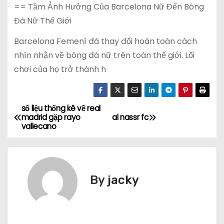
== Tầm Ảnh Hưởng Của Barcelona Nữ Đến Bóng
Đá Nữ Thế Giới
Barcelona Femení đã thay đổi hoàn toàn cách
nhìn nhận về bóng đá nữ trên toàn thế giới. Lối
chơi của họ trở thành h
số liệu thống kê về real
Đ
madrid gặp rayo
al nassr fc
vallecano
i
ề
u
By
jacky
h
ư