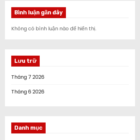
Bình luận gần đây
Không có bình luận nào để hiển thị.
Lưu trữ
Tháng 7 2026
Tháng 6 2026
Danh mục