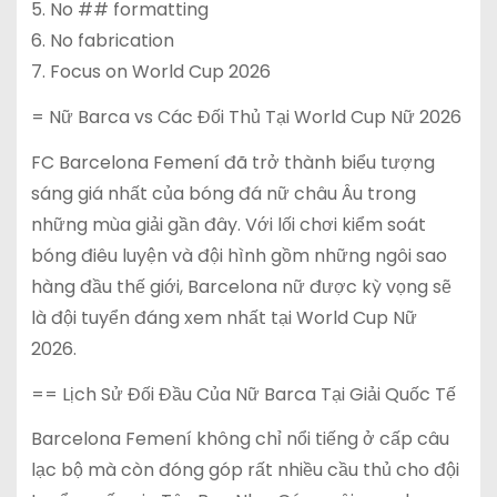
5. No ## formatting
6. No fabrication
7. Focus on World Cup 2026
= Nữ Barca vs Các Đối Thủ Tại World Cup Nữ 2026
FC Barcelona Femení đã trở thành biểu tượng
sáng giá nhất của bóng đá nữ châu Âu trong
những mùa giải gần đây. Với lối chơi kiểm soát
bóng điêu luyện và đội hình gồm những ngôi sao
hàng đầu thế giới, Barcelona nữ được kỳ vọng sẽ
là đội tuyển đáng xem nhất tại World Cup Nữ
2026.
== Lịch Sử Đối Đầu Của Nữ Barca Tại Giải Quốc Tế
Barcelona Femení không chỉ nổi tiếng ở cấp câu
lạc bộ mà còn đóng góp rất nhiều cầu thủ cho đội