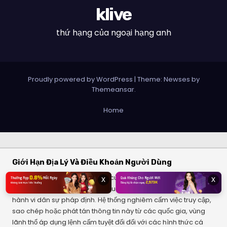
klive
thứ hạng của ngoại hạng anh
Proudly powered by WordPress
|
Theme: Newses by
Themeansar
.
Home
Giới Hạn Địa Lý Và Điều Khoản Người Dùng
Dịch vụ và các bộ lọc thông số của chúng tôi chỉ cung cấp cho
x
x
đối tượng người dùng từ đủ 18 tuổi trở lên, có đầy đủ năng lực
hành vi dân sự pháp định. Hệ thống nghiêm cấm việc truy cập,
sao chép hoặc phát tán thông tin này từ các quốc gia, vùng
lãnh thổ áp dụng lệnh cấm tuyệt đối đối với các hình thức cá