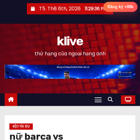
S
Đăng ký +88k
T5. Th8 6th, 2026
11:29:37 PM
k
i
p
klive
t
o
thứ hạng của ngoại hạng anh
c
o
n
t
e
n
t
KÈO TÀI XỈU
nữ barca vs