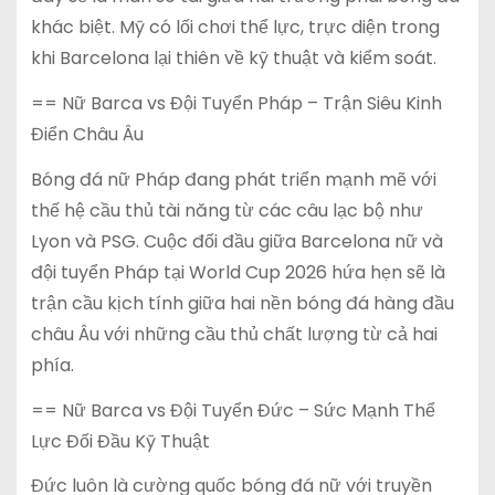
khác biệt. Mỹ có lối chơi thể lực, trực diện trong
khi Barcelona lại thiên về kỹ thuật và kiểm soát.
== Nữ Barca vs Đội Tuyển Pháp – Trận Siêu Kinh
Điển Châu Âu
Bóng đá nữ Pháp đang phát triển mạnh mẽ với
thế hệ cầu thủ tài năng từ các câu lạc bộ như
Lyon và PSG. Cuộc đối đầu giữa Barcelona nữ và
đội tuyển Pháp tại World Cup 2026 hứa hẹn sẽ là
trận cầu kịch tính giữa hai nền bóng đá hàng đầu
châu Âu với những cầu thủ chất lượng từ cả hai
phía.
== Nữ Barca vs Đội Tuyển Đức – Sức Mạnh Thể
Lực Đối Đầu Kỹ Thuật
Đức luôn là cường quốc bóng đá nữ với truyền