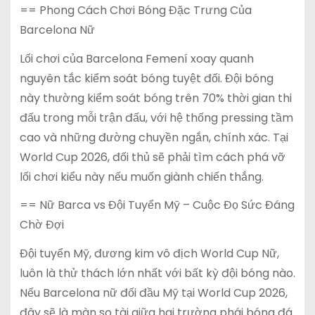
== Phong Cách Chơi Bóng Đặc Trưng Của
Barcelona Nữ
Lối chơi của Barcelona Femení xoay quanh
nguyên tắc kiểm soát bóng tuyệt đối. Đội bóng
này thường kiểm soát bóng trên 70% thời gian thi
đấu trong mỗi trận đấu, với hệ thống pressing tầm
cao và những đường chuyền ngắn, chính xác. Tại
World Cup 2026, đối thủ sẽ phải tìm cách phá vỡ
lối chơi kiểu này nếu muốn giành chiến thắng.
== Nữ Barca vs Đội Tuyển Mỹ – Cuộc Đọ Sức Đáng
Chờ Đợi
Đội tuyển Mỹ, đương kim vô địch World Cup Nữ,
luôn là thử thách lớn nhất với bất kỳ đội bóng nào.
Nếu Barcelona nữ đối đầu Mỹ tại World Cup 2026,
đây sẽ là màn so tài giữa hai trường phái bóng đá