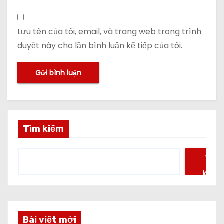
Lưu tên của tôi, email, và trang web trong trình
duyệt này cho lần bình luận kế tiếp của tôi.
Tìm kiếm
Tìm
kiếm
Bài viết mới