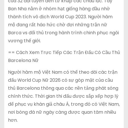
của 32 đội tuyển đến từ khắp các châu lục. Tây
Ban Nha nằm ở nhóm hạt giống hàng đầu nhờ
thành tích vô địch World Cup 2023. Người hâm
mộ đang rất háo hức chờ đợi những trận nữ
Barca vs đối thủ trong hành trình chinh phục ngôi
vương thế giới.
== Cách Xem Trực Tiếp Các Trận Đấu Có Cầu Thủ
Barcelona Nữ
Người hâm mộ Việt Nam có thể theo dõi các trận
đấu World Cup Nữ 2026 có sự góp mặt của cầu
thủ Barcelona thông qua các nền tảng phát sóng
chính thức. Thời gian thi đấu được sắp xếp hợp lý
để phục vụ khán giả châu Á, trong đó có Việt Nam,
nơi bóng đá nữ ngày càng được quan tâm nhiều
hơn.