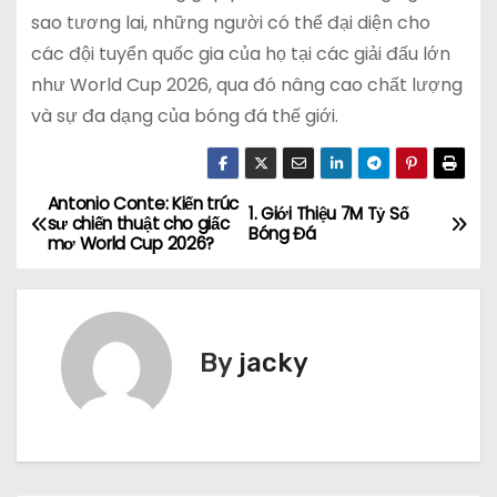
sao tương lai, những người có thể đại diện cho
các đội tuyển quốc gia của họ tại các giải đấu lớn
như World Cup 2026, qua đó nâng cao chất lượng
và sự đa dạng của bóng đá thế giới.
Antonio Conte: Kiến trúc
Đ
1. Giới Thiệu 7M Tỷ Số
sư chiến thuật cho giấc
Bóng Đá
mơ World Cup 2026?
i
ề
u
By
jacky
h
ư
ớ