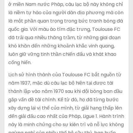
ở miền Nam nước Pháp, câu lạc bộ này không chỉ
là niềm tự hào của người dân địa phương mà còn
là một phần quan trọng trong bức tranh bóng đá
quốc gia. Với màu áo tím đặc trưng, Toulouse FC
đã trải qua nhiều thăng trầm, từ những giai đoạn
khó khăn đến những khoảnh khắc vinh quang,
luôn giữ vững tinh thần chiến đấu và khát khao
cống hiến.
Lịch sử hình thành của Toulouse FC bắt nguồn từ
năm 1937, mặc dù câu lạc bộ hiện tại được tái
thành lập vào năm 1970 sau khi đội bóng ban đầu
gặp vấn đề tài chính. Kể từ đó, họ đã từng bước
xây dựng lại vị thế của mình, từ giải hạng thấp lên
đến giải đấu cao nhất của Pháp, Ligue 1. Hành trình
này là minh chứng cho sự kiên trì và nỗ lực không
ngừng nghỉ của nhiều thế hệ cầu thủ, ban huấn