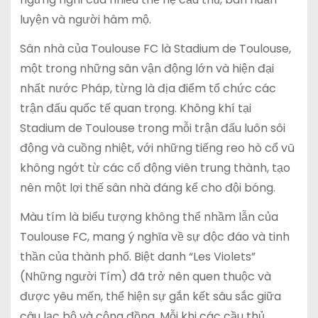
luyện và người hâm mộ.
Sân nhà của Toulouse FC là Stadium de Toulouse,
một trong những sân vận động lớn và hiện đại
nhất nước Pháp, từng là địa điểm tổ chức các
trận đấu quốc tế quan trọng. Không khí tại
Stadium de Toulouse trong mỗi trận đấu luôn sôi
động và cuồng nhiệt, với những tiếng reo hò cổ vũ
không ngớt từ các cổ động viên trung thành, tạo
nên một lợi thế sân nhà đáng kể cho đội bóng.
Màu tím là biểu tượng không thể nhầm lẫn của
Toulouse FC, mang ý nghĩa về sự độc đáo và tinh
thần của thành phố. Biệt danh “Les Violets”
(Những người Tím) đã trở nên quen thuộc và
được yêu mến, thể hiện sự gắn kết sâu sắc giữa
câu lạc bộ và cộng đồng. Mỗi khi các cầu thủ