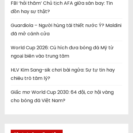
FBI ‘hỏi thăm’ Chủ tịch AFA giữa sân bay: Tin
đồn hay sự thật?
Guardiola – Người hùng tái thiết nước Ý? Maldini
đã mở cánh cửa
World Cup 2026: Cú hích đưa bóng đá Mỹ từ
ngoại biên vào trung tâm
HLV Kim Sang-sik chơi bài ngửa: Sự tự tin hay
chiêu trò tâm lý?
Giấc mơ World Cup 2030: 64 đội, cơ hội vàng
cho bóng đá Việt Nam?