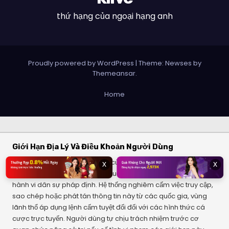
thứ hạng của ngoại hạng anh
Proudly powered by WordPress
|
Theme: Newses by
Themeansar
.
Home
Giới Hạn Địa Lý Và Điều Khoản Người Dùng
Dịch vụ và các bộ lọc thông số của chúng tôi chỉ cung cấp cho
x
x
đối tượng người dùng từ đủ 18 tuổi trở lên, có đầy đủ năng lực
hành vi dân sự pháp định. Hệ thống nghiêm cấm việc truy cập,
sao chép hoặc phát tán thông tin này từ các quốc gia, vùng
lãnh thổ áp dụng lệnh cấm tuyệt đối đối với các hình thức cá
cược trực tuyến. Người dùng tự chịu trách nhiệm trước cơ