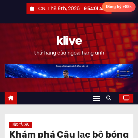
S
Đăng ký +88k
CN. Th8 9th, 2026
9:54:03 AM
k
i
p
klive
t
o
thứ hạng của ngoại hạng anh
c
o
n
t
e
n
t
KÈO TÀI XỈU
Khám phá Câu lạc bộ bóng