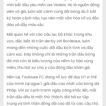
mới bắt đầu yêu mến Les Violets. Họ là nguồn động
viên vô giá, luôn sát cánh cùng đội bóng dù ở bất
kỳ hoàn cảnh nào, tạo nên một văn hóa cổ vũ độc
đáo và đầy màu sắc.
Mối quan hệ với các câu lạc bộ khác trong khu
vực, đặc biệt là trận derby với Bordeaux, luôn
mang đến những cuộc đối đầu kịch tính và đầy
cảm xúc. Đây không chỉ là những trận đấu bóng
đá mà còn là biểu tượng của niềm tự hào vùng
miền, thu hút sự chú ý của đông đảo khán giả.
Hiện tại, Toulouse FC đang nỗ lực để duy trì vị thế
của mình tại Ligue 1, giải đấu cao nhất của bóng đá
Pháp. Với sự cạnh tranh ngày càng khốc liệt, mỗi
trận đấu đều là một thử thách, đòi hỏi sự tập
trung và tinh thần đồng đội cao độ từ các cầu thủ.