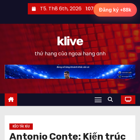
S
T5. Th8 6th, 2026
1:07:15 PM
Đăng ký +88k
k
i
p
klive
t
o
thứ hạng của ngoại hạng anh
c
o
n
t
e
n
t
KÈO TÀI XỈU
Antonio Conte: Kiến trúc