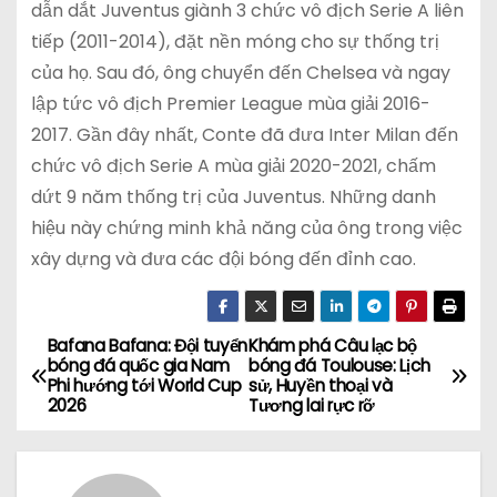
dẫn dắt Juventus giành 3 chức vô địch Serie A liên
tiếp (2011-2014), đặt nền móng cho sự thống trị
của họ. Sau đó, ông chuyển đến Chelsea và ngay
lập tức vô địch Premier League mùa giải 2016-
2017. Gần đây nhất, Conte đã đưa Inter Milan đến
chức vô địch Serie A mùa giải 2020-2021, chấm
dứt 9 năm thống trị của Juventus. Những danh
hiệu này chứng minh khả năng của ông trong việc
xây dựng và đưa các đội bóng đến đỉnh cao.
Bafana Bafana: Đội tuyển
Khám phá Câu lạc bộ
Đ
bóng đá quốc gia Nam
bóng đá Toulouse: Lịch
Phi hướng tới World Cup
sử, Huyền thoại và
i
2026
Tương lai rực rỡ
ề