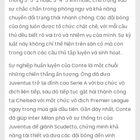
thống 3-5-2 hoặc 3-4-3 linh hoạt, chú trọng vào
sự chắc chắn trong phòng ngự và khả năng
chuyển đổi trạng thái nhanh chóng. Các đội bóng
của ông luôn được tổ chức chặt chẽ, với mỗi cầu
thủ đều biết rõ vai trò và nhiệm vụ của mình. Sự kỷ
luật này không chỉ thể hiện trên sân cỏ mà còn
trong cách các cầu thủ tập luyện và sinh hoạt.
Sự nghiệp huấn luyện của Conte là một chuỗi
những chiến thắng ấn tượng. Ông đã đưa
Juventus trở lại đỉnh cao Serie A với ba chức vô
địch liên tiếp, sau đó tiếp tục gặt hái thành công
tại Chelsea với một chức vô địch Premier League
ngay trong mùa giải đầu tiên. Gần đây nhất, Conte
đã giúp Inter Milan phá vỡ sự thống trị của
Juventus để giành Scudetto, chứng minh khả
năng tái thiết và đưa các đội bóng đến vinh