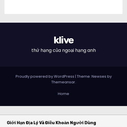
klive
thứ hạng của ngoại hạng anh
Proudly powered by WordPress
|
Theme: Newses by
Themeansar
.
Home
Giới Hạn Địa Lý Và Điều Khoản Người Dùng