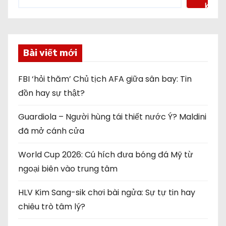
kiếm
Bài viết mới
FBI ‘hỏi thăm’ Chủ tịch AFA giữa sân bay: Tin
đồn hay sự thật?
Guardiola – Người hùng tái thiết nước Ý? Maldini
đã mở cánh cửa
World Cup 2026: Cú hích đưa bóng đá Mỹ từ
ngoại biên vào trung tâm
HLV Kim Sang-sik chơi bài ngửa: Sự tự tin hay
chiêu trò tâm lý?