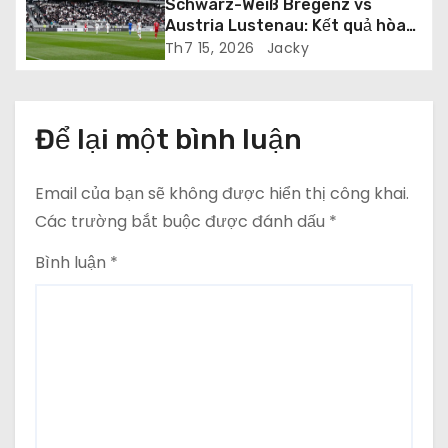
Schwarz-Weiß Bregenz vs
ế
Austria Lustenau: Kết quả hòa
1-1 trong trận giao hữu
Th7 15, 2026
Jacky
t
Để lại một bình luận
Email của bạn sẽ không được hiển thị công khai.
Các trường bắt buộc được đánh dấu
*
Bình luận
*