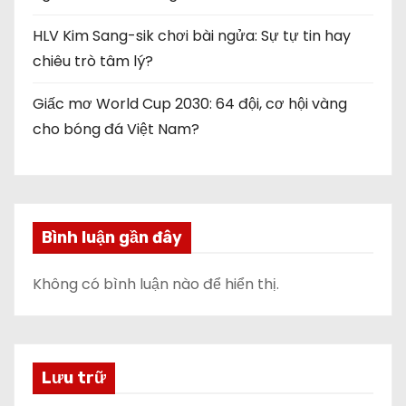
HLV Kim Sang-sik chơi bài ngửa: Sự tự tin hay
chiêu trò tâm lý?
Giấc mơ World Cup 2030: 64 đội, cơ hội vàng
cho bóng đá Việt Nam?
Bình luận gần đây
Không có bình luận nào để hiển thị.
Lưu trữ