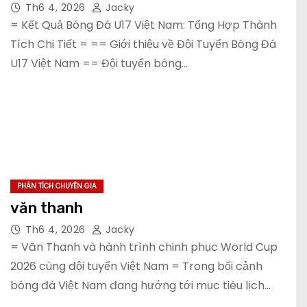
Th6 4, 2026
Jacky
= Kết Quả Bóng Đá U17 Việt Nam: Tổng Hợp Thành
Tích Chi Tiết = == Giới thiệu về Đội Tuyển Bóng Đá
U17 Việt Nam == Đội tuyển bóng…
PHÂN TÍCH CHUYÊN GIA
văn thanh
Th6 4, 2026
Jacky
= Văn Thanh và hành trình chinh phục World Cup
2026 cùng đội tuyển Việt Nam = Trong bối cảnh
bóng đá Việt Nam đang hướng tới mục tiêu lịch…