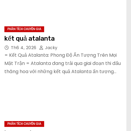
PHÂN TÍCH CHUYÊN GIA
kết quả atalanta
Th6 4, 2026
Jacky
= Kết Quả Atalanta: Phong Độ Ấn Tượng Trên Mọi
Mặt Trận = Atalanta đang trải qua giai đoạn thi đấu
thăng hoa với những kết quả Atalanta ấn tượng…
PHÂN TÍCH CHUYÊN GIA