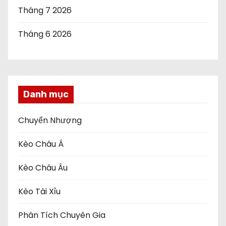
Tháng 7 2026
Tháng 6 2026
Danh mục
Chuyển Nhượng
Kèo Châu Á
Kèo Châu Âu
Kèo Tài Xỉu
Phân Tích Chuyên Gia