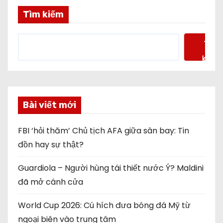
Tìm kiếm
Tìm
kiếm
Bài viết mới
FBI ‘hỏi thăm’ Chủ tịch AFA giữa sân bay: Tin
đồn hay sự thật?
Guardiola – Người hùng tái thiết nước Ý? Maldini
đã mở cánh cửa
World Cup 2026: Cú hích đưa bóng đá Mỹ từ
ngoại biên vào trung tâm