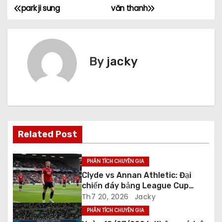
park ji sung
văn thanh
Đ
i
ề
By
jacky
u
h
ư
Related Post
ớ
n
PHÂN TÍCH CHUYÊN GIA
Clyde vs Annan Athletic: Đại
g
chiến đáy bảng League Cup
Scotland
Th7 20, 2026
Jacky
b
PHÂN TÍCH CHUYÊN GIA