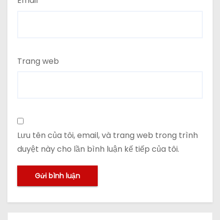
Email
*
Trang web
Lưu tên của tôi, email, và trang web trong trình
duyệt này cho lần bình luận kế tiếp của tôi.