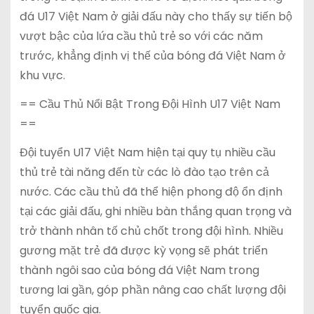
đá U17 Việt Nam ở giải đấu này cho thấy sự tiến bộ
vượt bậc của lứa cầu thủ trẻ so với các năm
trước, khẳng định vị thế của bóng đá Việt Nam ở
khu vực.
== Cầu Thủ Nổi Bật Trong Đội Hình U17 Việt Nam
==
Đội tuyển U17 Việt Nam hiện tại quy tụ nhiều cầu
thủ trẻ tài năng đến từ các lò đào tạo trên cả
nước. Các cầu thủ đã thể hiện phong độ ổn định
tại các giải đấu, ghi nhiều bàn thắng quan trọng và
trở thành nhân tố chủ chốt trong đội hình. Nhiều
gương mặt trẻ đã được kỳ vọng sẽ phát triển
thành ngôi sao của bóng đá Việt Nam trong
tương lai gần, góp phần nâng cao chất lượng đội
tuyển quốc gia.