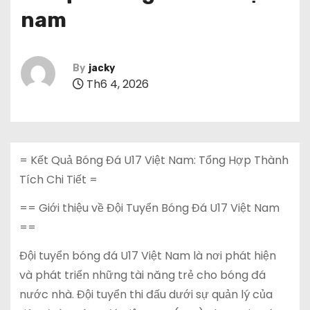
nam
By
jacky
Th6 4, 2026
= Kết Quả Bóng Đá U17 Việt Nam: Tổng Hợp Thành
Tích Chi Tiết =
== Giới thiệu về Đội Tuyển Bóng Đá U17 Việt Nam
==
Đội tuyển bóng đá U17 Việt Nam là nơi phát hiện
và phát triển những tài năng trẻ cho bóng đá
nước nhà. Đội tuyển thi đấu dưới sự quản lý của