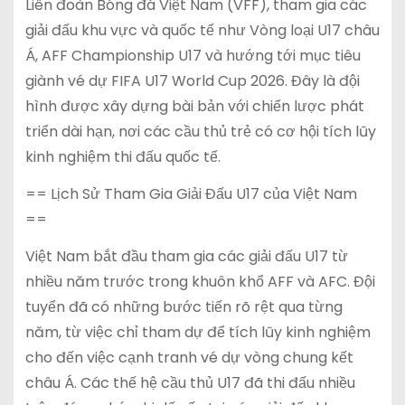
Liên đoàn Bóng đá Việt Nam (VFF), tham gia các
giải đấu khu vực và quốc tế như Vòng loại U17 châu
Á, AFF Championship U17 và hướng tới mục tiêu
giành vé dự FIFA U17 World Cup 2026. Đây là đội
hình được xây dựng bài bản với chiến lược phát
triển dài hạn, nơi các cầu thủ trẻ có cơ hội tích lũy
kinh nghiệm thi đấu quốc tế.
== Lịch Sử Tham Gia Giải Đấu U17 của Việt Nam
==
Việt Nam bắt đầu tham gia các giải đấu U17 từ
nhiều năm trước trong khuôn khổ AFF và AFC. Đội
tuyển đã có những bước tiến rõ rệt qua từng
năm, từ việc chỉ tham dự để tích lũy kinh nghiệm
cho đến việc cạnh tranh vé dự vòng chung kết
châu Á. Các thế hệ cầu thủ U17 đã thi đấu nhiều