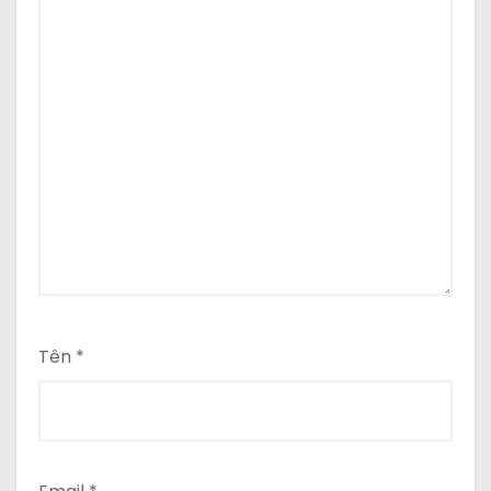
Tên
*