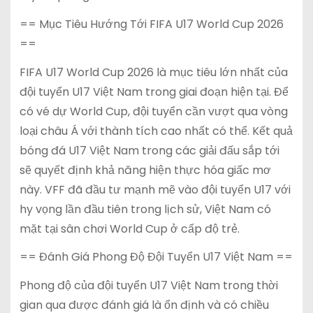
== Mục Tiêu Hướng Tới FIFA U17 World Cup 2026
==
FIFA U17 World Cup 2026 là mục tiêu lớn nhất của
đội tuyển U17 Việt Nam trong giai đoạn hiện tại. Để
có vé dự World Cup, đội tuyển cần vượt qua vòng
loại châu Á với thành tích cao nhất có thể. Kết quả
bóng đá U17 Việt Nam trong các giải đấu sắp tới
sẽ quyết định khả năng hiện thực hóa giấc mơ
này. VFF đã đầu tư mạnh mẽ vào đội tuyển U17 với
hy vọng lần đầu tiên trong lịch sử, Việt Nam có
mặt tại sân chơi World Cup ở cấp độ trẻ.
== Đánh Giá Phong Độ Đội Tuyển U17 Việt Nam ==
Phong độ của đội tuyển U17 Việt Nam trong thời
gian qua được đánh giá là ổn định và có chiều