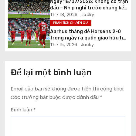
à
Ngày 18/07/2026: Không có trận
đấu – Nhịp nghỉ trước chung kết
i
World Cup
Th7 18, 2026
Jacky
v
PHÂN TÍCH CHUYÊN GIA
Aarhus thắng dễ Horsens 2-0
i
trong ngày ra quân giao hữu hè
2026
Th7 15, 2026
Jacky
ế
t
Để lại một bình luận
Email của bạn sẽ không được hiển thị công khai.
Các trường bắt buộc được đánh dấu
*
Bình luận
*