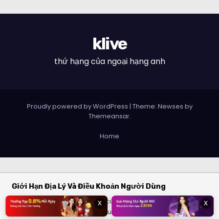
klive
thứ hạng của ngoại hạng anh
Proudly powered by WordPress
|
Theme: Newses by
Themeansar
.
Home
Giới Hạn Địa Lý Và Điều Khoản Người Dùng
Dịch vụ và các bộ lọc thông số của chúng tôi chỉ cung cấp cho
x
x
đối tượng người dùng từ đủ 18 tuổi trở lên, có đầy đủ năng lực