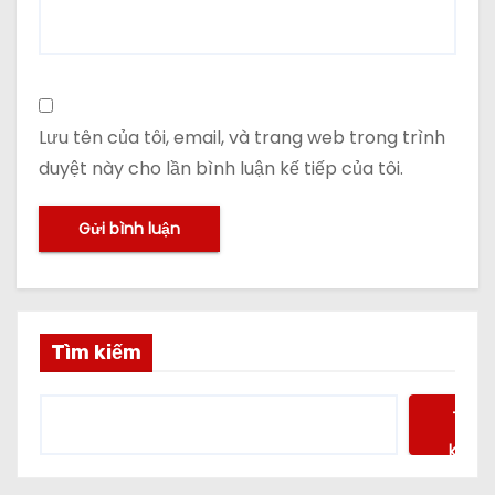
Lưu tên của tôi, email, và trang web trong trình
duyệt này cho lần bình luận kế tiếp của tôi.
Tìm kiếm
Tìm
kiếm