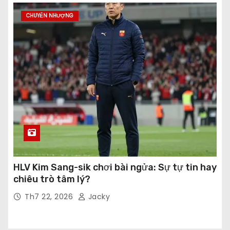
CHUYỂN NHƯỢNG
HLV Kim Sang-sik chơi bài ngửa: Sự tự tin hay
chiêu trò tâm lý?
Th7 22, 2026
Jacky