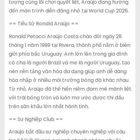
tượng cùng lối chơi quyết liệt, Araújo đang hướng
đến màn trình diễn đáng nhớ tại World Cup 2026.
== Tiểu Sử Ronald Araújo ==
Ronald Petacci Araújo Costa chào đời ngày 28
tháng 1 năm 1999 tại Rivera, thành phố nằm ở biên
giới phía bắc Uruguay. Anh lớn lên trong gia đình
có cha là người Brazil và mẹ là người Uruguay, tạo
nên nền tảng văn hóa đa dạng giúp anh dễ dàng
hòa nhập ở nhiều môi trường bóng đá khác nhau.
Từ nhỏ, Araújo đã thể hiện niềm đam mê mãnh liệt
với trái bóng tròn và luôn mơ ước được thi đấu
trên sân khấu lớn nhất hành tinh.
== Sự Nghiệp Club ==
Araujo bắt đầu sự nghiệp chuyên nghiệp với câu