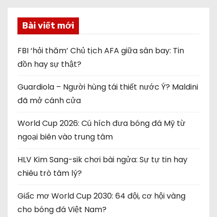
Bài viết mới
FBI ‘hỏi thăm’ Chủ tịch AFA giữa sân bay: Tin
đồn hay sự thật?
Guardiola – Người hùng tái thiết nước Ý? Maldini
đã mở cánh cửa
World Cup 2026: Cú hích đưa bóng đá Mỹ từ
ngoại biên vào trung tâm
HLV Kim Sang-sik chơi bài ngửa: Sự tự tin hay
chiêu trò tâm lý?
Giấc mơ World Cup 2030: 64 đội, cơ hội vàng
cho bóng đá Việt Nam?