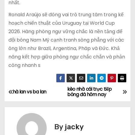
nhất.
Ronald Araújo sẽ đóng vai trò trung tâm trong kế
hoạch chiến thuật của Uruguay tại World Cup
2026. Hàng phòng ngự vững chắc là nền tảng để
đội bóng Nam Mỹ cạnh tranh sòng phẳng với các
ông lớn như Brazil, Argentina, Pháp và Đức. Khả
năng kết hợp giữa phòng ngự chắc chắn và phản
công nhanh s
kèo nhà cái trực tiếp
Đ
hà lan vs ba lan
bóng đá hôm nay
i
ề
By
jacky
u