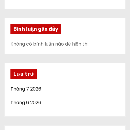
Bình luận gần đây
Không có bình luận nào để hiển thị.
Lưu trữ
Tháng 7 2026
Tháng 6 2026