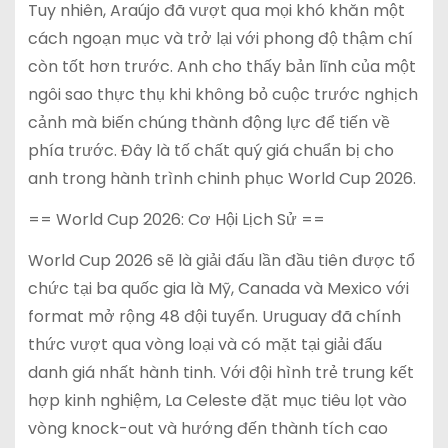
Tuy nhiên, Araújo đã vượt qua mọi khó khăn một
cách ngoạn mục và trở lại với phong độ thậm chí
còn tốt hơn trước. Anh cho thấy bản lĩnh của một
ngôi sao thực thụ khi không bỏ cuộc trước nghịch
cảnh mà biến chúng thành động lực để tiến về
phía trước. Đây là tố chất quý giá chuẩn bị cho
anh trong hành trình chinh phục World Cup 2026.
== World Cup 2026: Cơ Hội Lịch Sử ==
World Cup 2026 sẽ là giải đấu lần đầu tiên được tổ
chức tại ba quốc gia là Mỹ, Canada và Mexico với
format mở rộng 48 đội tuyển. Uruguay đã chính
thức vượt qua vòng loại và có mặt tại giải đấu
danh giá nhất hành tinh. Với đội hình trẻ trung kết
hợp kinh nghiệm, La Celeste đặt mục tiêu lọt vào
vòng knock-out và hướng đến thành tích cao