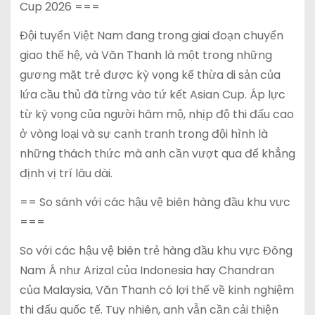
Cup 2026 ===
Đội tuyển Việt Nam đang trong giai đoạn chuyển
giao thế hệ, và Văn Thanh là một trong những
gương mặt trẻ được kỳ vọng kế thừa di sản của
lứa cầu thủ đã từng vào tứ kết Asian Cup. Áp lực
từ kỳ vọng của người hâm mộ, nhịp độ thi đấu cao
ở vòng loại và sự cạnh tranh trong đội hình là
những thách thức mà anh cần vượt qua để khẳng
định vị trí lâu dài.
== So sánh với các hậu vệ biên hàng đầu khu vực
===
So với các hậu vệ biên trẻ hàng đầu khu vực Đông
Nam Á như Arizal của Indonesia hay Chandran
của Malaysia, Văn Thanh có lợi thế về kinh nghiệm
thi đấu quốc tế. Tuy nhiên, anh vẫn cần cải thiện