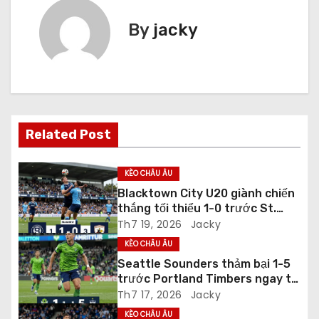
ề
By
jacky
u
h
ư
ớ
Related Post
n
KÈO CHÂU ÂU
g
Blacktown City U20 giành chiến
thắng tối thiểu 1-0 trước St.
b
George City U20 ở vòng Regular
Th7 19, 2026
Jacky
Season
à
KÈO CHÂU ÂU
Seattle Sounders thảm bại 1-5
i
trước Portland Timbers ngay tại
Lumen Field
Th7 17, 2026
Jacky
v
KÈO CHÂU ÂU