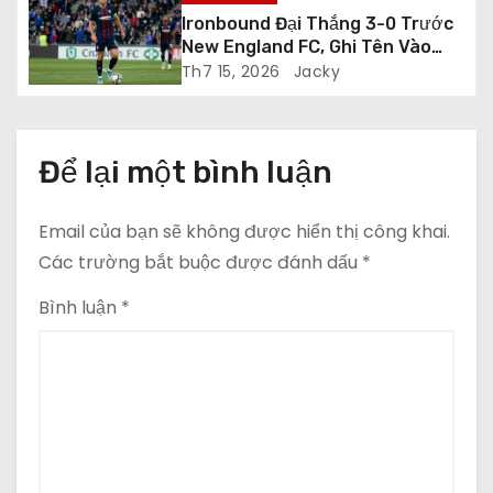
i
Ironbound Đại Thắng 3-0 Trước
New England FC, Ghi Tên Vào
ế
Vòng Playoff USL League Two
Th7 15, 2026
Jacky
t
Để lại một bình luận
Email của bạn sẽ không được hiển thị công khai.
Các trường bắt buộc được đánh dấu
*
Bình luận
*