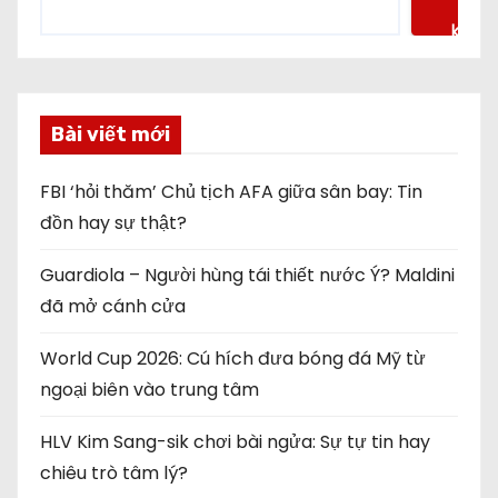
kiếm
Bài viết mới
FBI ‘hỏi thăm’ Chủ tịch AFA giữa sân bay: Tin
đồn hay sự thật?
Guardiola – Người hùng tái thiết nước Ý? Maldini
đã mở cánh cửa
World Cup 2026: Cú hích đưa bóng đá Mỹ từ
ngoại biên vào trung tâm
HLV Kim Sang-sik chơi bài ngửa: Sự tự tin hay
chiêu trò tâm lý?