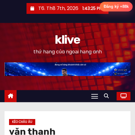
S
Đăng ký +88k
T6. Th8 7th, 2026
1:43:26 PM
k
i
p
klive
t
o
thứ hạng của ngoại hạng anh
c
o
n
t
e
n
t
KÈO CHÂU ÂU
văn thanh