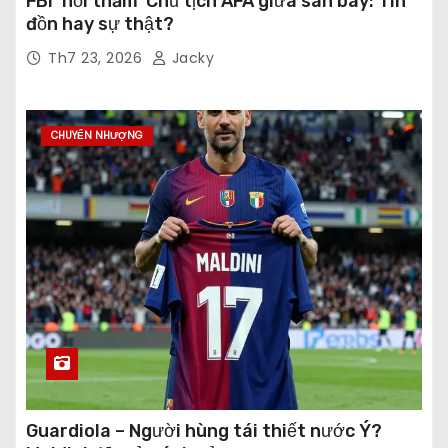
FBI ‘hỏi thăm’ Chủ tịch AFA giữa sân bay: Tin
đồn hay sự thật?
Th7 23, 2026
Jacky
CHUYỂN NHƯỢNG
Guardiola – Người hùng tái thiết nước Ý?