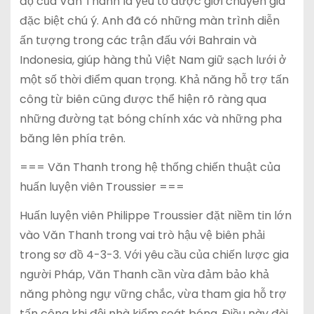
độ của Văn Thanh là yếu tố được giới chuyên gia
đặc biệt chú ý. Anh đã có những màn trình diễn
ấn tượng trong các trận đấu với Bahrain và
Indonesia, giúp hàng thủ Việt Nam giữ sạch lưới ở
một số thời điểm quan trọng. Khả năng hỗ trợ tấn
công từ biên cũng được thể hiện rõ ràng qua
những đường tạt bóng chính xác và những pha
băng lên phía trên.
=== Văn Thanh trong hệ thống chiến thuật của
huấn luyện viên Troussier ===
Huấn luyện viên Philippe Troussier đặt niềm tin lớn
vào Văn Thanh trong vai trò hậu vệ biên phải
trong sơ đồ 4-3-3. Với yêu cầu của chiến lược gia
người Pháp, Văn Thanh cần vừa đảm bảo khả
năng phòng ngự vững chắc, vừa tham gia hỗ trợ
tấn công khi đội nhà kiểm soát bóng. Điều này đòi