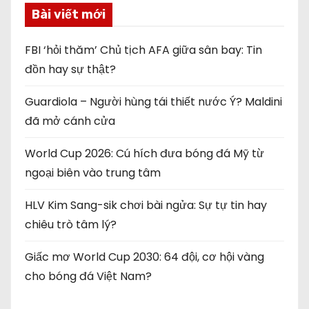
Bài viết mới
FBI ‘hỏi thăm’ Chủ tịch AFA giữa sân bay: Tin
đồn hay sự thật?
Guardiola – Người hùng tái thiết nước Ý? Maldini
đã mở cánh cửa
World Cup 2026: Cú hích đưa bóng đá Mỹ từ
ngoại biên vào trung tâm
HLV Kim Sang-sik chơi bài ngửa: Sự tự tin hay
chiêu trò tâm lý?
Giấc mơ World Cup 2030: 64 đội, cơ hội vàng
cho bóng đá Việt Nam?