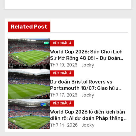
ư
ớ
Related Post
n
g
KÈO CHÂU Á
World Cup 2026: Sân Chơi Lịch
b
Sử Mở Rộng 48 Đội – Dự Đoán
Trước Giờ Khai Mạc
Th7 19, 2026
Jacky
à
KÈO CHÂU Á
i
Dự đoán Bristol Rovers vs
Portsmouth 18/07: Giao hữu
v
chuẩn bị mùa giải
Th7 17, 2026
Jacky
KÈO CHÂU Á
i
World Cup 2026 lộ diện kịch bản
ế
điên rồ: AI dự đoán Pháp thắng
Tây Ban Nha, Messi hay Mbappe
Th7 14, 2026
Jacky
t
nâng cú