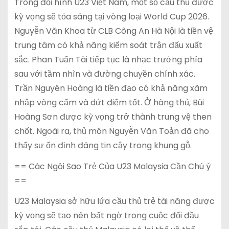
Trong đội hình U23 Việt Nam, một số cầu thủ được
kỳ vọng sẽ tỏa sáng tại vòng loại World Cup 2026.
Nguyễn Văn Khoa từ CLB Công An Hà Nội là tiền vệ
trung tâm có khả năng kiểm soát trận đấu xuất
sắc. Phan Tuấn Tài tiếp tục là nhạc trưởng phía
sau với tầm nhìn và đường chuyền chính xác.
Trần Nguyên Hoàng là tiền đạo có khả năng xâm
nhập vòng cấm và dứt điểm tốt. Ở hàng thủ, Bùi
Hoàng Sơn được kỳ vọng trở thành trung vệ then
chốt. Ngoài ra, thủ môn Nguyễn Văn Toản đã cho
thấy sự ổn định đáng tin cậy trong khung gỗ.
== Các Ngôi Sao Trẻ Của U23 Malaysia Cần Chú ý
==
U23 Malaysia sở hữu lứa cầu thủ trẻ tài năng được
kỳ vọng sẽ tạo nên bất ngờ trong cuộc đối đầu