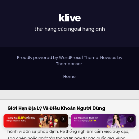
klive
thứ hạng của ngoại hạng anh
Proudly powered by WordPress
|
Theme: Newses by
Themeansar
.
Home
Giới Hạn Địa Lý Và Điều Khoản Người Dùng
Dịch vụ và các bộ lọc thông số của chúng tôi chỉ cung cấp cho
x
x
đối tượng người dùng từ đủ 18 tuổi trở lên, có đầy đủ năng lực
hành vi dân sự pháp định. Hệ thống nghiêm cấm việc truy cập,
sao chép hoặc phát tán thông tin này từ các quốc gia, vùng