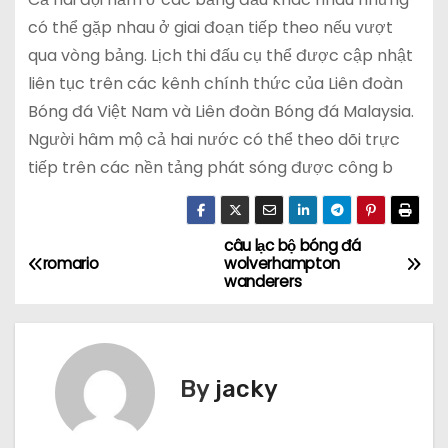
có thể gặp nhau ở giai đoạn tiếp theo nếu vượt
qua vòng bảng. Lịch thi đấu cụ thể được cập nhật
liên tục trên các kênh chính thức của Liên đoàn
Bóng đá Việt Nam và Liên đoàn Bóng đá Malaysia.
Người hâm mộ cả hai nước có thể theo dõi trực
tiếp trên các nền tảng phát sóng được công b
câu lạc bộ bóng đá
Đ
romario
wolverhampton
wanderers
i
ề
u
By
jacky
h