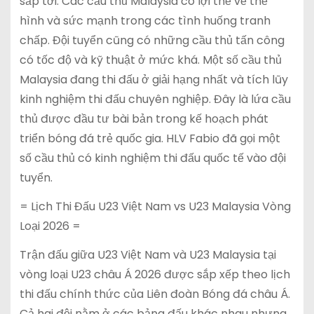
sắp tới. Các cầu thủ Malaysia có lợi thế về thể
hình và sức mạnh trong các tình huống tranh
chấp. Đội tuyển cũng có những cầu thủ tấn công
có tốc độ và kỹ thuật ở mức khá. Một số cầu thủ
Malaysia đang thi đấu ở giải hạng nhất và tích lũy
kinh nghiệm thi đấu chuyên nghiệp. Đây là lứa cầu
thủ được đầu tư bài bản trong kế hoạch phát
triển bóng đá trẻ quốc gia. HLV Fabio đã gọi một
số cầu thủ có kinh nghiệm thi đấu quốc tế vào đội
tuyển.
= Lịch Thi Đấu U23 Việt Nam vs U23 Malaysia Vòng
Loại 2026 =
Trận đấu giữa U23 Việt Nam và U23 Malaysia tại
vòng loại U23 châu Á 2026 được sắp xếp theo lịch
thi đấu chính thức của Liên đoàn Bóng đá châu Á.
Cả hai đội nằm ở các bảng đấu khác nhau nhưng