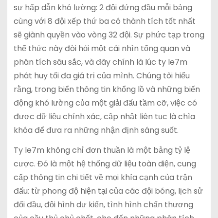
sự hấp dẫn khó lường: 2 đội đứng đầu mỗi bảng
cùng với 8 đội xếp thứ ba có thành tích tốt nhất
sẽ giành quyền vào vòng 32 đội. Sự phức tạp trong
thể thức này đòi hỏi một cái nhìn tổng quan và
phân tích sâu sắc, và đây chính là lúc ty le7m
phát huy tối đa giá trị của mình. Chúng tôi hiểu
rằng, trong biển thông tin khổng lồ và những biến
động khó lường của một giải đấu tầm cỡ, việc có
được dữ liệu chính xác, cập nhật liên tục là chìa
khóa để đưa ra những nhận định sáng suốt.
Ty le7m không chỉ đơn thuần là một bảng tỷ lệ
cược. Đó là một hệ thống dữ liệu toàn diện, cung
cấp thông tin chi tiết về mọi khía cạnh của trận
đấu: từ phong độ hiện tại của các đội bóng, lịch sử
đối đầu, đội hình dự kiến, tình hình chấn thương