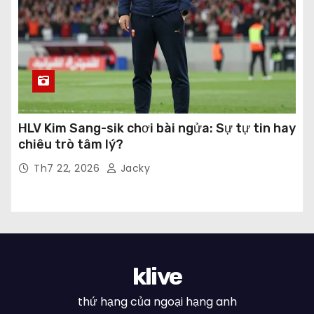
HLV Kim Sang-sik chơi bài ngửa: Sự tự tin hay
chiêu trò tâm lý?
Th7 22, 2026
Jacky
klive
thứ hạng của ngoại hạng anh