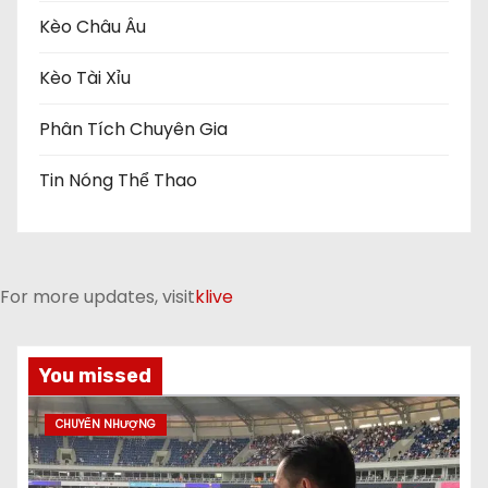
Kèo Châu Âu
Kèo Tài Xỉu
Phân Tích Chuyên Gia
Tin Nóng Thể Thao
For more updates, visit
klive
You missed
CHUYỂN NHƯỢNG