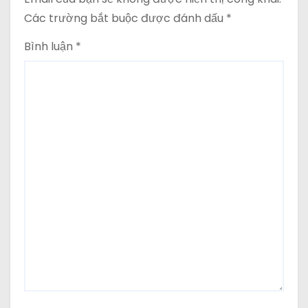
Các trường bắt buộc được đánh dấu
*
Bình luận
*