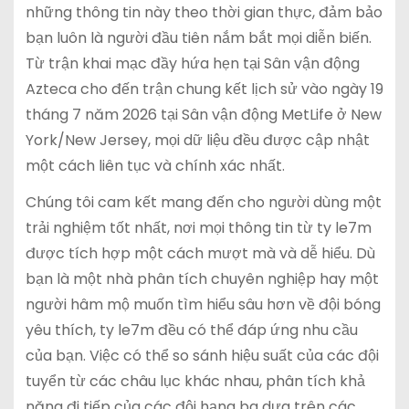
những thông tin này theo thời gian thực, đảm bảo
bạn luôn là người đầu tiên nắm bắt mọi diễn biến.
Từ trận khai mạc đầy hứa hẹn tại Sân vận động
Azteca cho đến trận chung kết lịch sử vào ngày 19
tháng 7 năm 2026 tại Sân vận động MetLife ở New
York/New Jersey, mọi dữ liệu đều được cập nhật
một cách liên tục và chính xác nhất.
Chúng tôi cam kết mang đến cho người dùng một
trải nghiệm tốt nhất, nơi mọi thông tin từ ty le7m
được tích hợp một cách mượt mà và dễ hiểu. Dù
bạn là một nhà phân tích chuyên nghiệp hay một
người hâm mộ muốn tìm hiểu sâu hơn về đội bóng
yêu thích, ty le7m đều có thể đáp ứng nhu cầu
của bạn. Việc có thể so sánh hiệu suất của các đội
tuyển từ các châu lục khác nhau, phân tích khả
năng đi tiếp của các đội hạng ba dựa trên các