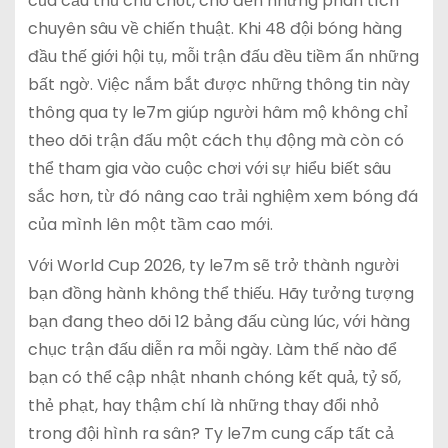
của cầu thủ chủ chốt, cho đến những phân tích
chuyên sâu về chiến thuật. Khi 48 đội bóng hàng
đầu thế giới hội tụ, mỗi trận đấu đều tiềm ẩn những
bất ngờ. Việc nắm bắt được những thông tin này
thông qua ty le7m giúp người hâm mộ không chỉ
theo dõi trận đấu một cách thụ động mà còn có
thể tham gia vào cuộc chơi với sự hiểu biết sâu
sắc hơn, từ đó nâng cao trải nghiệm xem bóng đá
của mình lên một tầm cao mới.
Với World Cup 2026, ty le7m sẽ trở thành người
bạn đồng hành không thể thiếu. Hãy tưởng tượng
bạn đang theo dõi 12 bảng đấu cùng lúc, với hàng
chục trận đấu diễn ra mỗi ngày. Làm thế nào để
bạn có thể cập nhật nhanh chóng kết quả, tỷ số,
thẻ phạt, hay thậm chí là những thay đổi nhỏ
trong đội hình ra sân? Ty le7m cung cấp tất cả