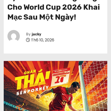
Cho World Cup 2026 Khai
Mạc Sau Một Ngày!
By
jacky
Th6 10, 2026