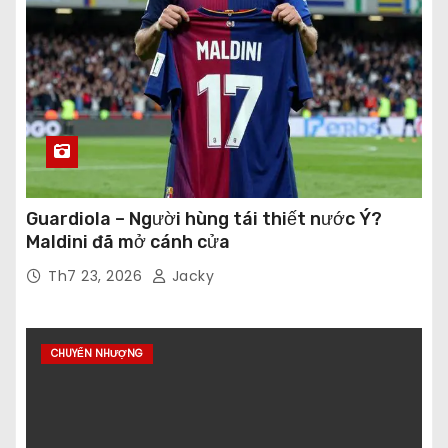
Guardiola – Người hùng tái thiết nước Ý?
Maldini đã mở cánh cửa
Th7 23, 2026
Jacky
CHUYỂN NHƯỢNG