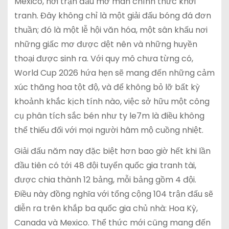
Mexico, nơi trận đấu mở màn chính thức khởi
tranh. Đây không chỉ là một giải đấu bóng đá đơn
thuần; đó là một lễ hội văn hóa, một sân khấu nơi
những giấc mơ được dệt nên và những huyền
thoại được sinh ra. Với quy mô chưa từng có,
World Cup 2026 hứa hẹn sẽ mang đến những cảm
xúc thăng hoa tột độ, và để không bỏ lỡ bất kỳ
khoảnh khắc kịch tính nào, việc sở hữu một công
cụ phân tích sắc bén như ty le7m là điều không
thể thiếu đối với mọi người hâm mộ cuồng nhiệt.
Giải đấu năm nay đặc biệt hơn bao giờ hết khi lần
đầu tiên có tới 48 đội tuyển quốc gia tranh tài,
được chia thành 12 bảng, mỗi bảng gồm 4 đội.
Điều này đồng nghĩa với tổng cộng 104 trận đấu sẽ
diễn ra trên khắp ba quốc gia chủ nhà: Hoa Kỳ,
Canada và Mexico. Thể thức mới cũng mang đến