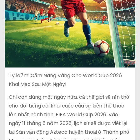
Ty le7m: Cẩm Nang Vàng Cho World Cup 2026
Khai Mạc Sau Một Ngày!
Chỉ còn đúng một ngày nữa, cả thế giới sẽ nín thở
chờ đợi tiếng còi khai cuộc của sự kiện thể thao
lớn nhất hành tinh: FIFA World Cup 2026. Vào
ngày 11 tháng 6 năm 2026, lịch sử sẽ được viết lại
tại Sân vận động Azteca huyền thoại ở Thành phố