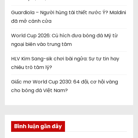
Guardiola – Người hùng tái thiết nước Ý? Maldini
đã mở cánh cửa
World Cup 2026: Cú hích đưa bóng đá Mỹ từ
ngoại biên vào trung tâm
HLV Kim Sang-sik chơi bài ngửa: Sự tự tin hay
chiêu trò tâm lý?
Giấc mơ World Cup 2030: 64 đội, cơ hội vàng
cho bóng đá Việt Nam?
Bình luận gần đây