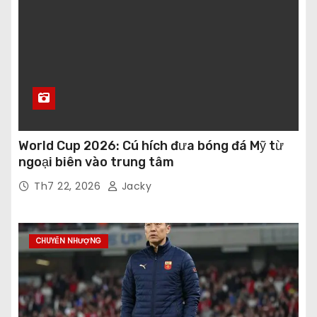
World Cup 2026: Cú hích đưa bóng đá Mỹ từ
ngoại biên vào trung tâm
Th7 22, 2026
Jacky
CHUYỂN NHƯỢNG