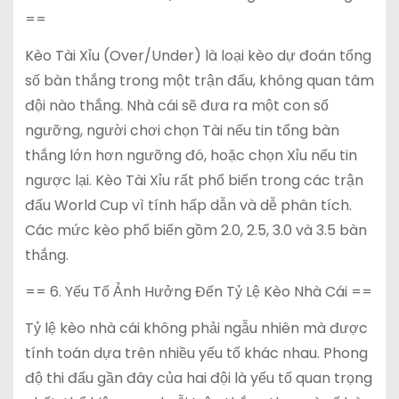
==
Kèo Tài Xỉu (Over/Under) là loại kèo dự đoán tổng
số bàn thắng trong một trận đấu, không quan tâm
đội nào thắng. Nhà cái sẽ đưa ra một con số
ngưỡng, người chơi chọn Tài nếu tin tổng bàn
thắng lớn hơn ngưỡng đó, hoặc chọn Xỉu nếu tin
ngược lại. Kèo Tài Xỉu rất phổ biến trong các trận
đấu World Cup vì tính hấp dẫn và dễ phân tích.
Các mức kèo phổ biến gồm 2.0, 2.5, 3.0 và 3.5 bàn
thắng.
== 6. Yếu Tố Ảnh Hưởng Đến Tỷ Lệ Kèo Nhà Cái ==
Tỷ lệ kèo nhà cái không phải ngẫu nhiên mà được
tính toán dựa trên nhiều yếu tố khác nhau. Phong
độ thi đấu gần đây của hai đội là yếu tố quan trọng