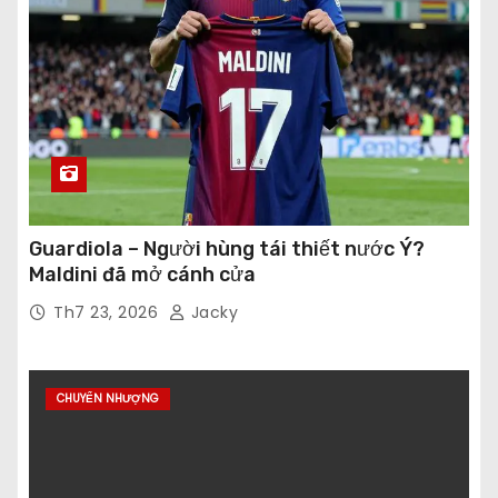
Guardiola – Người hùng tái thiết nước Ý?
Maldini đã mở cánh cửa
Th7 23, 2026
Jacky
CHUYỂN NHƯỢNG