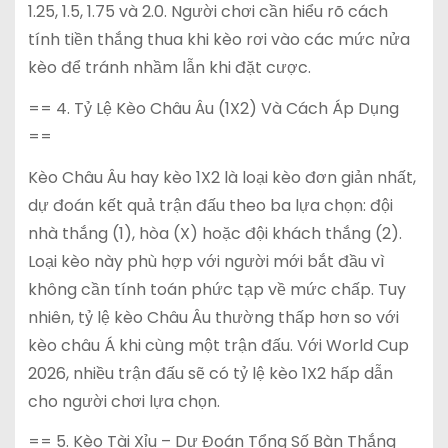
1.25, 1.5, 1.75 và 2.0. Người chơi cần hiểu rõ cách
tính tiền thắng thua khi kèo rơi vào các mức nửa
kèo để tránh nhầm lẫn khi đặt cược.
== 4. Tỷ Lệ Kèo Châu Âu (1X2) Và Cách Áp Dụng
==
Kèo Châu Âu hay kèo 1X2 là loại kèo đơn giản nhất,
dự đoán kết quả trận đấu theo ba lựa chọn: đội
nhà thắng (1), hòa (X) hoặc đội khách thắng (2).
Loại kèo này phù hợp với người mới bắt đầu vì
không cần tính toán phức tạp về mức chấp. Tuy
nhiên, tỷ lệ kèo Châu Âu thường thấp hơn so với
kèo châu Á khi cùng một trận đấu. Với World Cup
2026, nhiều trận đấu sẽ có tỷ lệ kèo 1X2 hấp dẫn
cho người chơi lựa chọn.
== 5. Kèo Tài Xỉu – Dự Đoán Tổng Số Bàn Thắng