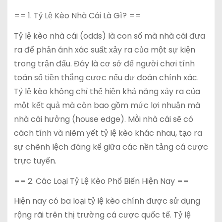
== 1. Tỷ Lệ Kèo Nhà Cái Là Gì? ==
Tỷ lệ kèo nhà cái (odds) là con số mà nhà cái đưa
ra để phản ánh xác suất xảy ra của một sự kiện
trong trận đấu. Đây là cơ sở để người chơi tính
toán số tiền thắng cược nếu dự đoán chính xác.
Tỷ lệ kèo không chỉ thể hiện khả năng xảy ra của
một kết quả mà còn bao gồm mức lợi nhuận mà
nhà cái hưởng (house edge). Mỗi nhà cái sẽ có
cách tính và niêm yết tỷ lệ kèo khác nhau, tạo ra
sự chênh lệch đáng kể giữa các nền tảng cá cược
trực tuyến.
== 2. Các Loại Tỷ Lệ Kèo Phổ Biến Hiện Nay ==
Hiện nay có ba loại tỷ lệ kèo chính được sử dụng
rộng rãi trên thị trường cá cược quốc tế. Tỷ lệ