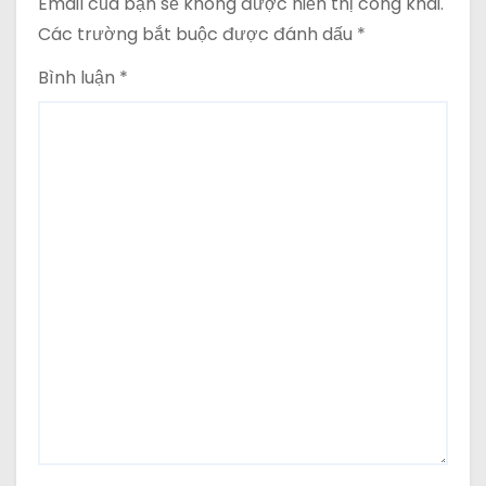
Email của bạn sẽ không được hiển thị công khai.
Các trường bắt buộc được đánh dấu
*
Bình luận
*