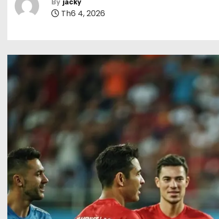
By
jacky
Th6 4, 2026