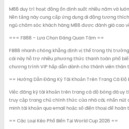
M88 duy trì hoạt động ổn định suốt nhiều năm và luô
Nền tảng này cung cấp ứng dụng di động tương thích tố
ngũ chăm sóc khách hàng M88 được đánh giá cao về 
=== FB88 – Lựa Chọn Đáng Quan Tâm ==
FB88 nhanh chóng khẳng định vị thế trong thị trường 
cái này hỗ trợ nhiều phương thức thanh toán phổ biến
chương trình VIP hấp dẫn dành cho thành viên thân th
== Hướng Dẫn Đăng Ký Tài Khoản Trên Trang Cá Độ 
Việc đăng ký tài khoản trên trang cá độ bóng đá uy t
truy cập trang chủ chính thức của nhà cái, nhấn nút 
minh tài khoản qua email hoặc số điện thoại để hoàn 
== Các Loại Kèo Phổ Biến Tại World Cup 2026 ==