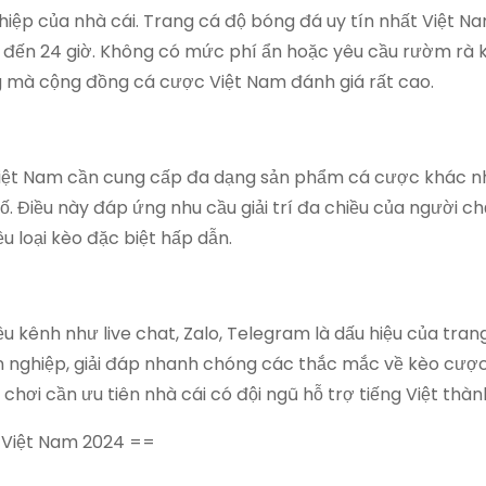
hiệp của nhà cái. Trang cá độ bóng đá uy tín nhất Việt 
út đến 24 giờ. Không có mức phí ẩn hoặc yêu cầu rườm rà 
ọng mà cộng đồng cá cược Việt Nam đánh giá rất cao.
 Việt Nam cần cung cấp đa dạng sản phẩm cá cược khác 
số. Điều này đáp ứng nhu cầu giải trí đa chiều của người ch
u loại kèo đặc biệt hấp dẫn.
u kênh như live chat, Zalo, Telegram là dấu hiệu của tran
n nghiệp, giải đáp nhanh chóng các thắc mắc về kèo cược
 chơi cần ưu tiên nhà cái có đội ngũ hỗ trợ tiếng Việt thàn
 Việt Nam 2024 ==