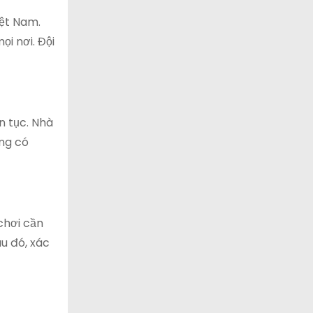
iệt Nam.
i nơi. Đội
n tục. Nhà
ũng có
chơi cần
u đó, xác