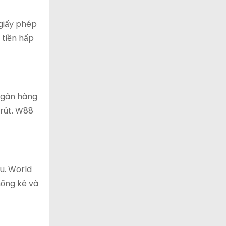
giấy phép
 tiền hấp
 ngân hàng
 rút. W88
ấu. World
hống kê và