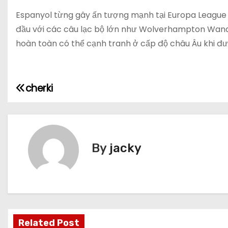
Espanyol từng gây ấn tượng mạnh tại Europa League kh
đầu với các câu lạc bộ lớn như Wolverhampton Wand
hoàn toàn có thể cạnh tranh ở cấp độ châu Âu khi đ
cherki
Đ
i
ề
By
jacky
u
h
ư
ớ
Related Post