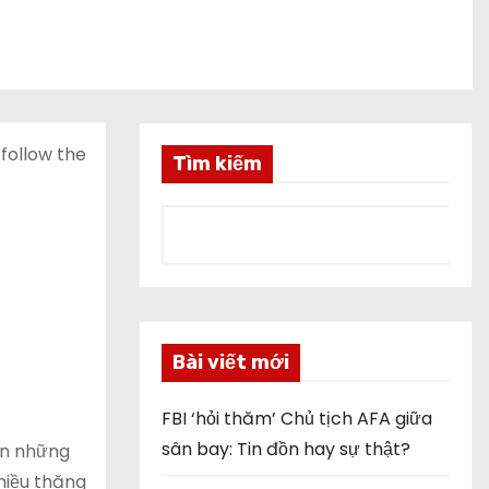
follow the
Tìm kiếm
Bài viết mới
FBI ‘hỏi thăm’ Chủ tịch AFA giữa
sân bay: Tin đồn hay sự thật?
ến những
hiều thăng