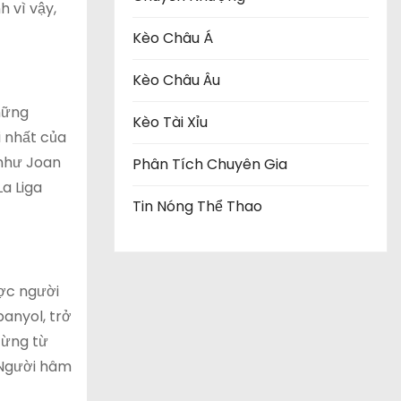
h vì vậy,
Kèo Châu Á
Kèo Châu Âu
hững
Kèo Tài Xỉu
i nhất của
 như Joan
Phân Tích Chuyên Gia
La Liga
Tin Nóng Thể Thao
ược người
anyol, trở
từng từ
. Người hâm