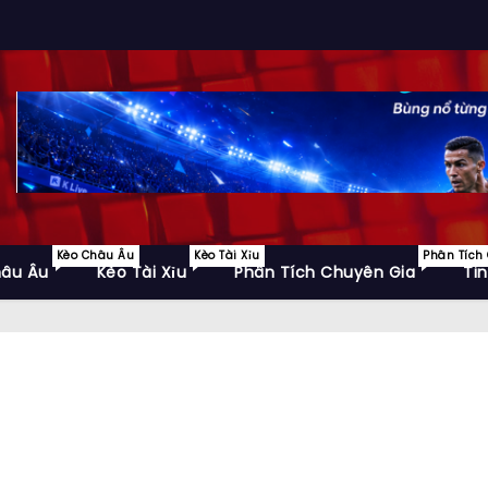
Kèo Châu Âu
Kèo Tài Xỉu
Phân Tích
hâu Âu
Kèo Tài Xỉu
Phân Tích Chuyên Gia
Ti