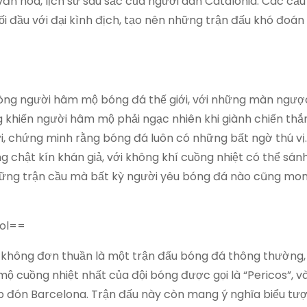
n hóa, lịch sử sâu sắc của người dân Catalonia. Các cầu
i đầu với đại kình địch, tạo nên những trận đấu khó đoán
ào lòng người hâm mộ bóng đá thế giới, với những màn ngư
khiến người hâm mộ phải ngạc nhiên khi giành chiến thắ
i, chứng minh rằng bóng đá luôn có những bất ngờ thú vị
ạng chật kín khán giả, với không khí cuồng nhiệt có thể sá
à những trận cầu mà bất kỳ người yêu bóng đá nào cũng mo
yol==
a không đơn thuần là một trận đấu bóng đá thông thường,
ộ cuồng nhiệt nhất của đội bóng được gọi là “Pericos”, và
iếp đón Barcelona. Trận đấu này còn mang ý nghĩa biểu tư