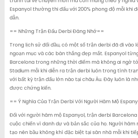
tranh tài về chuyên môn mà còn mang theo ý nghĩa vă
Espanyol thường thi đấu với 200% phong độ mỗi khi đố
dẫn.
== Những Trận Đấu Derbi Đáng Nhớ==
Trong lịch sử đối đầu, có một số trận derbi đã đi v
ngoạn mục và các bàn thắng đẹp mắt. Espanyol từng 
Barcelona trong những thời điểm mà không ai ngờ tớ
Stadium mỗi khi diễn ra trận derbi luôn trong tình tr
với bất kỳ trận đấu lớn nào tại châu Âu. Đây luôn l
được chứng kiến.
== Ý Nghĩa Của Trận Derbi Với Người Hâm Mộ Espan
Đối với người hâm mộ Espanyol, trận derbi Barcelon
cuộc chiến vì danh dự và bản sắc của họ. Người hâm m
tạo nên bầu không khí đặc biệt tại sân nhà mỗi khi t