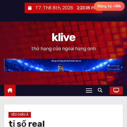
S
Đăng ký +88k
T7. Th8 8th, 2026
2:23:37 PM
k
i
p
klive
t
o
thứ hạng của ngoại hạng anh
c
o
n
t
e
n
t
KÈO CHÂU Á
tỉ số real