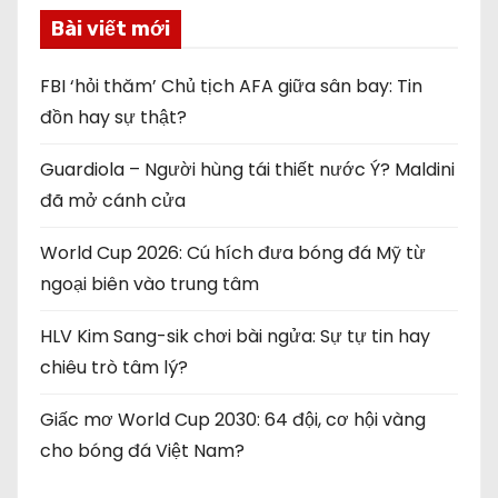
Bài viết mới
FBI ‘hỏi thăm’ Chủ tịch AFA giữa sân bay: Tin
đồn hay sự thật?
Guardiola – Người hùng tái thiết nước Ý? Maldini
đã mở cánh cửa
World Cup 2026: Cú hích đưa bóng đá Mỹ từ
ngoại biên vào trung tâm
HLV Kim Sang-sik chơi bài ngửa: Sự tự tin hay
chiêu trò tâm lý?
Giấc mơ World Cup 2030: 64 đội, cơ hội vàng
cho bóng đá Việt Nam?