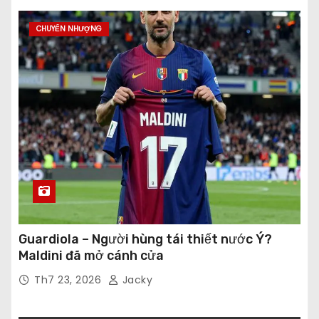
CHUYỂN NHƯỢNG
Guardiola – Người hùng tái thiết nước Ý?
Maldini đã mở cánh cửa
Th7 23, 2026
Jacky