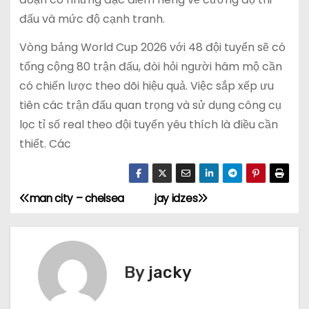
đấu và mức độ cạnh tranh.
Vòng bảng World Cup 2026 với 48 đội tuyển sẽ có
tổng cộng 80 trận đấu, đòi hỏi người hâm mộ cần
có chiến lược theo dõi hiệu quả. Việc sắp xếp ưu
tiên các trận đấu quan trọng và sử dụng công cụ
lọc tỉ số real theo đội tuyển yêu thích là điều cần
thiết. Các
man city – chelsea
jay idzes
Đ
i
ề
By
jacky
u