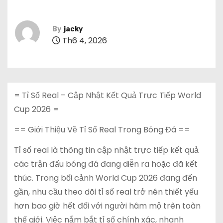
By
jacky
Th6 4, 2026
= Tỉ Số Real – Cập Nhật Kết Quả Trực Tiếp World
Cup 2026 =
== Giới Thiệu Về Tỉ Số Real Trong Bóng Đá ==
Tỉ số real là thông tin cập nhật trực tiếp kết quả
các trận đấu bóng đá đang diễn ra hoặc đã kết
thúc. Trong bối cảnh World Cup 2026 đang đến
gần, nhu cầu theo dõi tỉ số real trở nên thiết yếu
hơn bao giờ hết đối với người hâm mộ trên toàn
thế giới. Việc nắm bắt tỉ số chính xác, nhanh