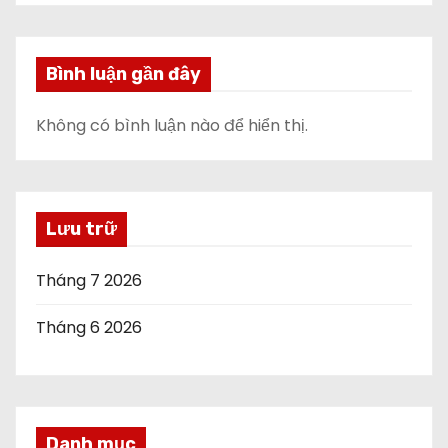
Bình luận gần đây
Không có bình luận nào để hiển thị.
Lưu trữ
Tháng 7 2026
Tháng 6 2026
Danh mục