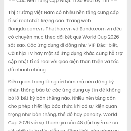
== Các Nền Tảng Cập Nhật Tỉ Số Real Uy Tín ==
Thị trường Việt Nam có nhiều nền tảng cung cấp
tỉ số real chất lượng cao. Trang web
Bongda.com.vn, Thethao.vn và Bando.com.vn đều
có chuyên mục theo dõi kết quả World Cup 2026
sát sao. Các ứng dụng di động như VIP Đặc-biệt,
Cà Khịa TV hay một số ứng dụng khác cũng hỗ trợ
cập nhật tỉ số real với giao diện thân thiện và tốc
độ nhanh chóng.
Điều quan trọng là người hâm mộ nên đăng ký
nhận thông báo từ các ứng dụng uy tín để không
bỏ lỡ bất kỳ bàn thắng nào. Nhiều nền tảng còn
cho phép thiết lập báo thức khi có sự kiện quan
trọng như bàn thắng, thẻ đỏ hay penalty. World
Cup 2026 với sự tham gia của 48 đội tuyển sẽ có
rất nhiều trận đấu diễn ra đồng thời, nên công cụ