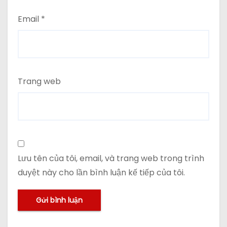
Email
*
Trang web
Lưu tên của tôi, email, và trang web trong trình
duyệt này cho lần bình luận kế tiếp của tôi.