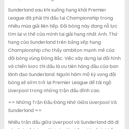
Sunderland sau khi xuống hạng khỏi Premier
League đã phải thi đấu tại Championship trong
nhiều mùa giải liên tiếp. Đội bóng này đang nỗ lực
tìm lại vị thế của mình tại giải hạng nhất Anh. Thứ
hạng của Sunderland trên bảng xếp hạng
Championship cho thấy ambiton mạnh mẽ của
đội bóng vùng Đông Bắc. Việc xây dựng lại đội hình
và chiến lược thi đấu là ưu tiên hàng đầu của ban
lãnh đạo Sunderland. Người hâm mộ kỳ vọng đội
bóng sẽ sớm trở lại Premier League để tái ngộ
Liverpool trong những trận đấu đỉnh cao.
== Những Trận Đấu Đáng Nhớ Giữa Liverpool Và
Sunderland ==
Nhiều trận đấu giữa Liverpool và Sunderland đã đi