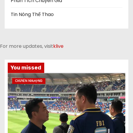
Phân Tích Chuyên Gia
Tin Nóng Thể Thao
For more updates, visit
klive
You missed
CHUYỂN NHƯỢNG