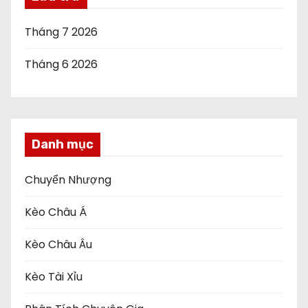
Tháng 7 2026
Tháng 6 2026
Danh mục
Chuyển Nhượng
Kèo Châu Á
Kèo Châu Âu
Kèo Tài Xỉu