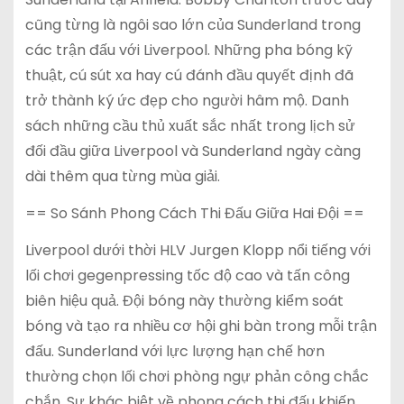
cũng từng là ngôi sao lớn của Sunderland trong
các trận đấu với Liverpool. Những pha bóng kỹ
thuật, cú sút xa hay cú đánh đầu quyết định đã
trở thành ký ức đẹp cho người hâm mộ. Danh
sách những cầu thủ xuất sắc nhất trong lịch sử
đối đầu giữa Liverpool và Sunderland ngày càng
dài thêm qua từng mùa giải.
== So Sánh Phong Cách Thi Đấu Giữa Hai Đội ==
Liverpool dưới thời HLV Jurgen Klopp nổi tiếng với
lối chơi gegenpressing tốc độ cao và tấn công
biên hiệu quả. Đội bóng này thường kiểm soát
bóng và tạo ra nhiều cơ hội ghi bàn trong mỗi trận
đấu. Sunderland với lực lượng hạn chế hơn
thường chọn lối chơi phòng ngự phản công chắc
chắn. Sự khác biệt về phong cách thi đấu khiến