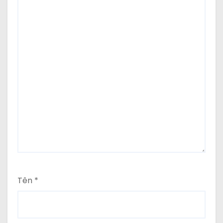
Tên
*