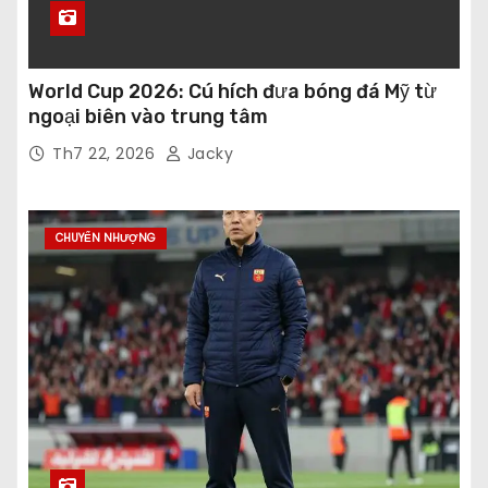
World Cup 2026: Cú hích đưa bóng đá Mỹ từ
ngoại biên vào trung tâm
Th7 22, 2026
Jacky
CHUYỂN NHƯỢNG