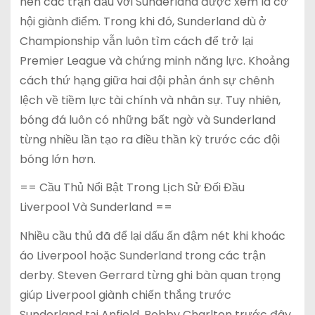
nên các trận đấu với Sunderland được xem là cơ
hội giành điểm. Trong khi đó, Sunderland dù ở
Championship vẫn luôn tìm cách để trở lại
Premier League và chứng minh năng lực. Khoảng
cách thứ hạng giữa hai đội phản ánh sự chênh
lệch về tiềm lực tài chính và nhân sự. Tuy nhiên,
bóng đá luôn có những bất ngờ và Sunderland
từng nhiều lần tạo ra điều thần kỳ trước các đội
bóng lớn hơn.
== Cầu Thủ Nổi Bật Trong Lịch Sử Đối Đầu
Liverpool Và Sunderland ==
Nhiều cầu thủ đã để lại dấu ấn đậm nét khi khoác
áo Liverpool hoặc Sunderland trong các trận
derby. Steven Gerrard từng ghi bàn quan trọng
giúp Liverpool giành chiến thắng trước
Sunderland tại Anfield. Bobby Charlton trước đây