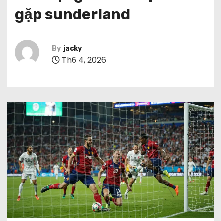
gặp sunderland
By
jacky
Th6 4, 2026