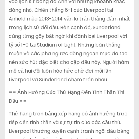
vào lịch sử bóng đá Anh với những khoảnh khắc
đáng nhớ. Chiến thắng 6-1 của Liverpool tại
Anfield mùa 2013-2014 vẫn là trận thắng đậm nhất
trong lịch sử đối đầu. Bên cạnh đó, Sunderland
cũng từng gây bất ngờ khi đánh bại Liverpool với
tỷ số 1-0 tại Stadium of Light. Những bàn thắng
muộn và các pha ngược dòng ngoạn mục đã tạo
nên sức hút đặc biệt cho cặp đấu này. Người hâm
mộ cả hai đội luôn háo hức chờ đợi mỗi lần
Liverpool và Sunderland chạm trán nhau.
== Ảnh Hưởng Của Thứ Hạng Đến Tinh Thần Thi
Đấu ==
Thứ hạng trên bảng xếp hạng có ảnh hưởng trực
tiếp đến tinh thần và sự tự tin của các cầu thủ.
Liverpool thường xuyên cạnh tranh ngôi đầu bảng