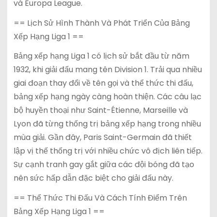
và Europa League.
== Lịch Sử Hình Thành Và Phát Triển Của Bảng
Xếp Hạng Liga 1 ==
Bảng xếp hạng Liga 1 có lịch sử bắt đầu từ năm
1932, khi giải đấu mang tên Division 1. Trải qua nhiều
giai đoạn thay đổi về tên gọi và thể thức thi đấu,
bảng xếp hạng ngày càng hoàn thiện. Các câu lạc
bộ huyền thoại như Saint-Étienne, Marseille và
Lyon đã từng thống trị bảng xếp hạng trong nhiều
mùa giải. Gần đây, Paris Saint-Germain đã thiết
lập vị thế thống trị với nhiều chức vô địch liên tiếp.
Sự cạnh tranh gay gắt giữa các đội bóng đã tạo
nên sức hấp dẫn đặc biệt cho giải đấu này.
== Thể Thức Thi Đấu Và Cách Tính Điểm Trên
Bảng Xếp Hạng Liga 1 ==