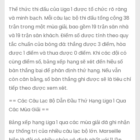
Thể thức thi đấu của Liga 1 được tổ chức rõ ràng
và minh bạch. Mỗi câu lạc bộ thi đấu tổng cộng 38
trận trong một mùa giải, bao gồm 19 trận sân nhà
và 19 trận sân khách. Điểm số được tính theo quy
tắc chuẩn của bóng đá: thắng được 3 điểm, hòa
được 1 điểm và thua được 0 điểm. Khi các đội có
cùng điểm số, bảng xếp hạng sẽ xét đến hiệu số
bàn thắng bại để phân định thứ hạng. Nếu vẫn
còn cân bằng, số bàn thắng ghi được sẽ là tiêu chí
tiếp theo được xem xét.
== Các Câu Lạc Bộ Dẫn Đầu Thứ Hạng Liga 1 Qua
Các Mùa Giải ==
Bảng xếp hạng Liga 1 qua các mùa giải đã ghi nhận
sự thống trị của nhiều câu lạc bộ lớn. Marseille
hiện là đội có nhiều chức vô địch nhất với 11 lần