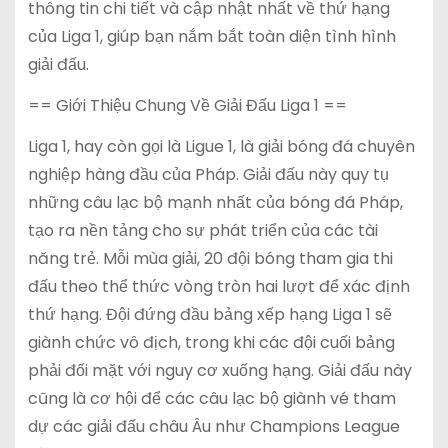
thông tin chi tiết và cập nhật nhất về thứ hạng
của Liga 1, giúp bạn nắm bắt toàn diện tình hình
giải đấu.
== Giới Thiệu Chung Về Giải Đấu Liga 1 ==
Liga 1, hay còn gọi là Ligue 1, là giải bóng đá chuyên
nghiệp hàng đầu của Pháp. Giải đấu này quy tụ
những câu lạc bộ mạnh nhất của bóng đá Pháp,
tạo ra nền tảng cho sự phát triển của các tài
năng trẻ. Mỗi mùa giải, 20 đội bóng tham gia thi
đấu theo thể thức vòng tròn hai lượt để xác định
thứ hạng. Đội đứng đầu bảng xếp hạng Liga 1 sẽ
giành chức vô địch, trong khi các đội cuối bảng
phải đối mặt với nguy cơ xuống hạng. Giải đấu này
cũng là cơ hội để các câu lạc bộ giành vé tham
dự các giải đấu châu Âu như Champions League