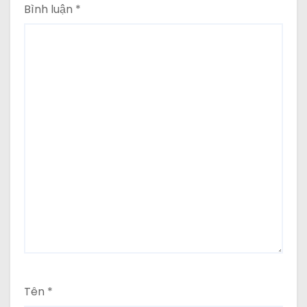
Bình luận
*
Tên
*