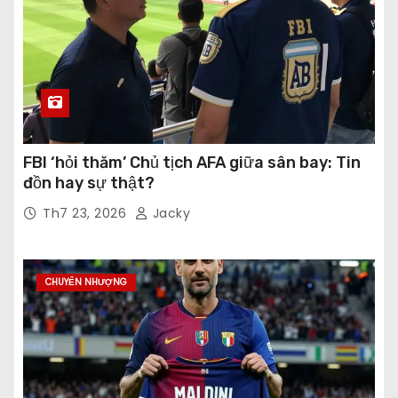
FBI ‘hỏi thăm’ Chủ tịch AFA giữa sân bay: Tin
đồn hay sự thật?
Th7 23, 2026
Jacky
CHUYỂN NHƯỢNG