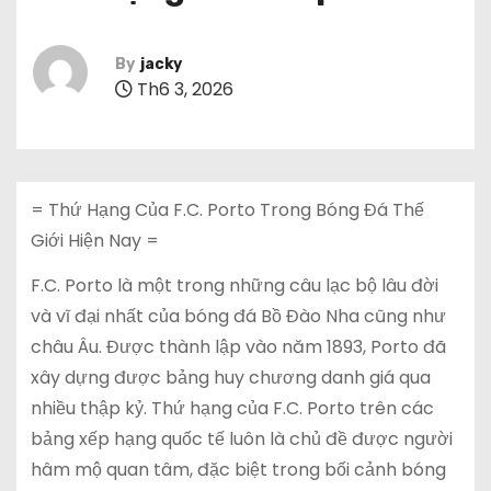
By
jacky
Th6 3, 2026
= Thứ Hạng Của F.C. Porto Trong Bóng Đá Thế
Giới Hiện Nay =
F.C. Porto là một trong những câu lạc bộ lâu đời
và vĩ đại nhất của bóng đá Bồ Đào Nha cũng như
châu Âu. Được thành lập vào năm 1893, Porto đã
xây dựng được bảng huy chương danh giá qua
nhiều thập kỷ. Thứ hạng của F.C. Porto trên các
bảng xếp hạng quốc tế luôn là chủ đề được người
hâm mộ quan tâm, đặc biệt trong bối cảnh bóng