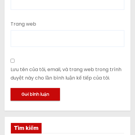
Trang web
Lưu tên của tôi, email, và trang web trong trình
duyệt này cho lần bình luận kế tiếp của tôi.
Tìm kiếm