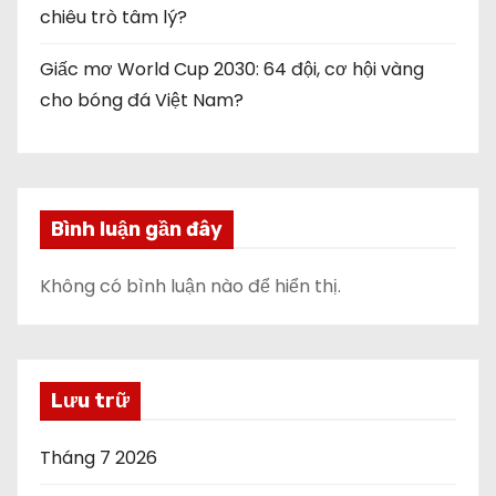
chiêu trò tâm lý?
Giấc mơ World Cup 2030: 64 đội, cơ hội vàng
cho bóng đá Việt Nam?
Bình luận gần đây
Không có bình luận nào để hiển thị.
Lưu trữ
Tháng 7 2026