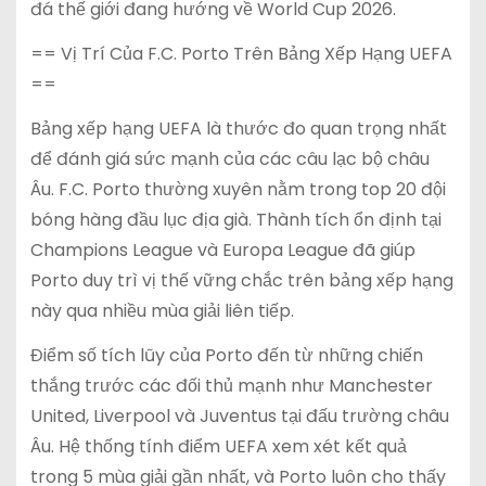
đá thế giới đang hướng về World Cup 2026.
== Vị Trí Của F.C. Porto Trên Bảng Xếp Hạng UEFA
==
Bảng xếp hạng UEFA là thước đo quan trọng nhất
để đánh giá sức mạnh của các câu lạc bộ châu
Âu. F.C. Porto thường xuyên nằm trong top 20 đội
bóng hàng đầu lục địa già. Thành tích ổn định tại
Champions League và Europa League đã giúp
Porto duy trì vị thế vững chắc trên bảng xếp hạng
này qua nhiều mùa giải liên tiếp.
Điểm số tích lũy của Porto đến từ những chiến
thắng trước các đối thủ mạnh như Manchester
United, Liverpool và Juventus tại đấu trường châu
Âu. Hệ thống tính điểm UEFA xem xét kết quả
trong 5 mùa giải gần nhất, và Porto luôn cho thấy