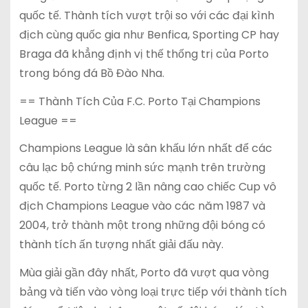
quốc tế. Thành tích vượt trội so với các đại kình
địch cùng quốc gia như Benfica, Sporting CP hay
Braga đã khẳng định vị thế thống trị của Porto
trong bóng đá Bồ Đào Nha.
== Thành Tích Của F.C. Porto Tại Champions
League ==
Champions League là sân khấu lớn nhất để các
câu lạc bộ chứng minh sức mạnh trên trường
quốc tế. Porto từng 2 lần nâng cao chiếc Cup vô
địch Champions League vào các năm 1987 và
2004, trở thành một trong những đội bóng có
thành tích ấn tượng nhất giải đấu này.
Mùa giải gần đây nhất, Porto đã vượt qua vòng
bảng và tiến vào vòng loại trực tiếp với thành tích