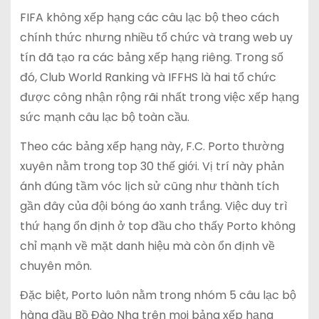
FIFA không xếp hạng các câu lạc bộ theo cách
chính thức nhưng nhiều tổ chức và trang web uy
tín đã tạo ra các bảng xếp hạng riêng. Trong số
đó, Club World Ranking và IFFHS là hai tổ chức
được công nhận rộng rãi nhất trong việc xếp hạng
sức mạnh câu lạc bộ toàn cầu.
Theo các bảng xếp hạng này, F.C. Porto thường
xuyên nằm trong top 30 thế giới. Vị trí này phản
ánh đúng tầm vóc lịch sử cũng như thành tích
gần đây của đội bóng áo xanh trắng. Việc duy trì
thứ hạng ổn định ở top đầu cho thấy Porto không
chỉ mạnh về mặt danh hiệu mà còn ổn định về
chuyên môn.
Đặc biệt, Porto luôn nằm trong nhóm 5 câu lạc bộ
hàng đầu Bồ Đào Nha trên mọi bảng xếp hạng