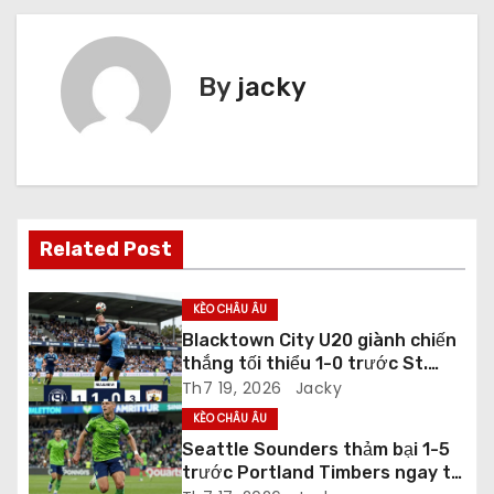
i
ề
By
jacky
u
h
ư
Related Post
ớ
n
KÈO CHÂU ÂU
Blacktown City U20 giành chiến
g
thắng tối thiểu 1-0 trước St.
George City U20 ở vòng Regular
Th7 19, 2026
Jacky
b
Season
KÈO CHÂU ÂU
à
Seattle Sounders thảm bại 1-5
trước Portland Timbers ngay tại
i