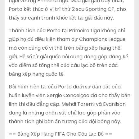
ngôi vương Primeira Liga. Mùa giải gần đây nhất,
Porto kết thúc ở vị trí thứ 2 sau Sporting CP, cho
thấy sự cạnh tranh khốc liệt tại giải đấu này.
Thành tích của Porto tại Primeira Liga không chỉ
giúp họ đủ điều kiện tham dự Champions League
mà còn củng cố vị thế trên bảng xếp hạng thế
giới. Hệ số từ giải quốc nội cũng đóng góp đáng kể
vào điểm số tổng thể của câu lạc bộ trên các
bảng xếp hạng quốc tế.
Đội hình hiện tại của Porto dưới sự dẫn dắt của
huấn luyện viên Sergio Conceição đã cho thấy bản
lĩnh thi đấu đẳng cấp. Mehdi Taremi và Evanilson
đang là những chân sút chủ lực góp phần vào
thành tích ghi bàn ấn tượng của đội bóng này.
== Bảng Xếp Hạng FIFA Cho Câu Lạc Bộ ==