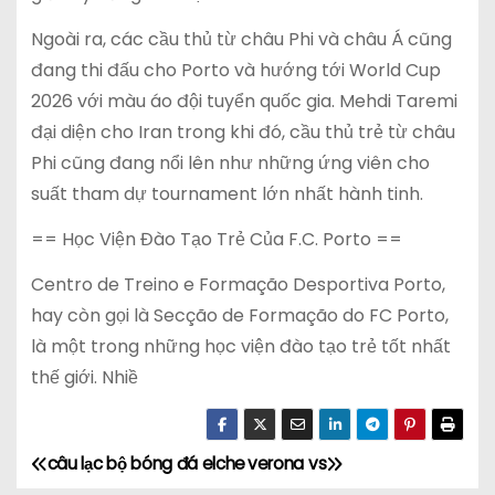
Ngoài ra, các cầu thủ từ châu Phi và châu Á cũng
đang thi đấu cho Porto và hướng tới World Cup
2026 với màu áo đội tuyển quốc gia. Mehdi Taremi
đại diện cho Iran trong khi đó, cầu thủ trẻ từ châu
Phi cũng đang nổi lên như những ứng viên cho
suất tham dự tournament lớn nhất hành tinh.
== Học Viện Đào Tạo Trẻ Của F.C. Porto ==
Centro de Treino e Formação Desportiva Porto,
hay còn gọi là Secção de Formação do FC Porto,
là một trong những học viện đào tạo trẻ tốt nhất
thế giới. Nhiề
câu lạc bộ bóng đá elche
verona vs
Đ