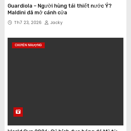
Guardiola – Người hùng tái thiết nước Ý?
Maldini đã mở cánh cửa
Th7 23, 2026
Jacky
CHUYỂN NHƯỢNG