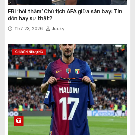
FBI ‘hỏi thăm’ Chủ tịch AFA giữa sân bay: Tin
đồn hay sự thật?
Th7 23, 2026
Jacky
CHUYỂN NHƯỢNG