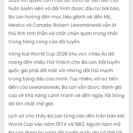
2026 với quyết tâm cao độ. Dưới sự dẫn dắt của
huấn luyện viên và đội hình được đầu tư bài bản,
Ba Lan hướng đến mục tiêu giành vé đến Mỹ,
Mexico và Canada. Robert Lewandowski vẫn là
thủ lĩnh tinh thần và chốt chặn quan trọng nhất
trong hàng công của đội tuyển.
Vòng loại World Cup 2026 khu vực châu Âu đã
mang đến nhiều thử thách cho Ba Lan. Đội tuyển
quốc gia phải đối mặt với những đối thủ mạnh
trong bảng đấu của mình. Tuy nhiên, với sự hiện
diện của Lewandowski, Ba Lan vẫn được đánh giá
cao về khả năng cạnh tranh vé đến ngày hội bóng
đá lớn nhất thế giới.
Lịch sử cho thấy Ba Lan từng vào đến trận bán kết
World Cup vào năm 1974 và 1982. Người hâm mộ
Ba Lan đang hy vọng đội tuyển quốc gia có thể tái