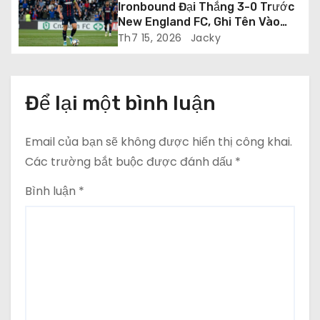
Ironbound Đại Thắng 3-0 Trước
ế
New England FC, Ghi Tên Vào
Vòng Playoff USL League Two
Th7 15, 2026
Jacky
t
Để lại một bình luận
Email của bạn sẽ không được hiển thị công khai.
Các trường bắt buộc được đánh dấu
*
Bình luận
*