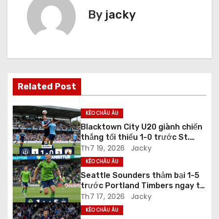
u
By
jacky
h
ư
ớ
Related Post
n
g
KÈO CHÂU ÂU
Blacktown City U20 giành chiến
b
thắng tối thiểu 1-0 trước St.
George City U20 ở vòng Regular
Th7 19, 2026
Jacky
à
Season
KÈO CHÂU ÂU
i
Seattle Sounders thảm bại 1-5
trước Portland Timbers ngay tại
v
Lumen Field
Th7 17, 2026
Jacky
KÈO CHÂU ÂU
i