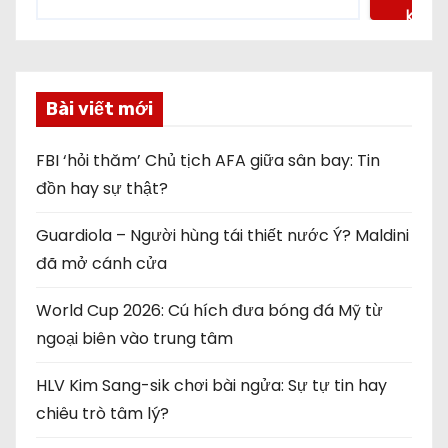
kiếm
Bài viết mới
FBI ‘hỏi thăm’ Chủ tịch AFA giữa sân bay: Tin
đồn hay sự thật?
Guardiola – Người hùng tái thiết nước Ý? Maldini
đã mở cánh cửa
World Cup 2026: Cú hích đưa bóng đá Mỹ từ
ngoại biên vào trung tâm
HLV Kim Sang-sik chơi bài ngửa: Sự tự tin hay
chiêu trò tâm lý?