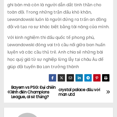
ghi bàn mà còn là người dẫn dắt tinh thần cho
toàn đội. Trong những trận đấu khó khăn,
Lewandowski luôn là người đứng ra trấn an đồng
đội và tạo ra sự khác biệt bằng tài năng của mình.
Với kinh nghiệm thi đấu quốc tế phong phú,
Lewandowski đóng vai trò cầu nối giữa ban huấn
luyện và các cầu thủ trẻ. Anh chia sẻ những bài
học quý giá từ sự nghiệp lừng lẫy tại châu Âu để
giúp đội tuyển Ba Lan trưởng thành
Bayern vs PSG: Đại chiến
Đ
crystal palace đấu với
kinh điển Champions
man utd
League, ai sẽ thắng?
i
ề