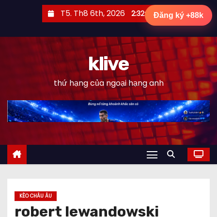
S
T5. Th8 6th, 2026
2:33:00 PM
Đăng ký +88k
k
i
p
klive
t
o
thứ hạng của ngoại hạng anh
c
o
n
t
e
n
t
KÈO CHÂU ÂU
robert lewandowski