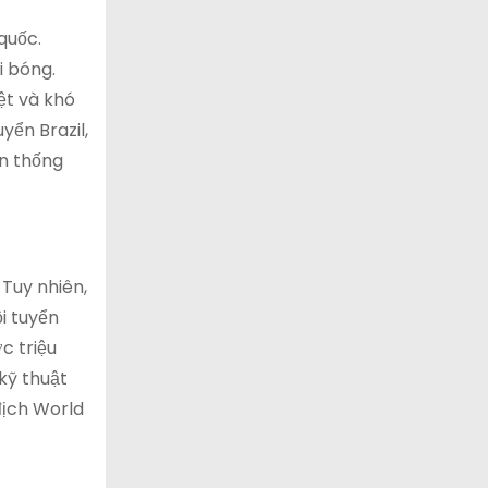
quốc.
i bóng.
ệt và khó
yển Brazil,
ền thống
 Tuy nhiên,
i tuyển
c triệu
kỹ thuật
địch World