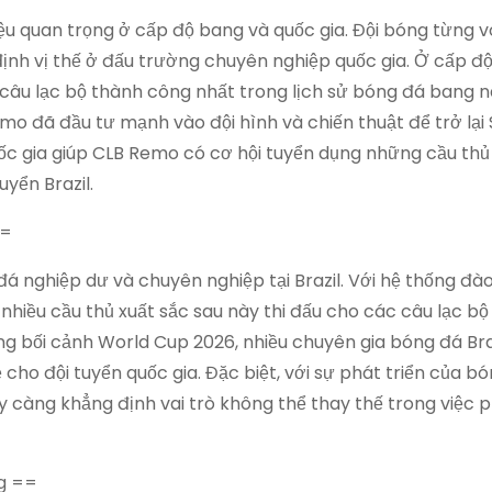
u quan trọng ở cấp độ bang và quốc gia. Đội bóng từng vô
định vị thế ở đấu trường chuyên nghiệp quốc gia. Ở cấp đ
câu lạc bộ thành công nhất trong lịch sử bóng đá bang n
mo đã đầu tư mạnh vào đội hình và chiến thuật để trở lại 
quốc gia giúp CLB Remo có cơ hội tuyển dụng những cầu thủ 
uyển Brazil.
==
á nghiệp dư và chuyên nghiệp tại Brazil. Với hệ thống đào
hiều cầu thủ xuất sắc sau này thi đấu cho các câu lạc bộ 
ng bối cảnh World Cup 2026, nhiều chuyên gia bóng đá Bra
ẻ cho đội tuyển quốc gia. Đặc biệt, với sự phát triển của b
càng khẳng định vai trò không thể thay thế trong việc p
g ==