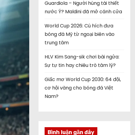
Guardiola – Người hùng tái thiết
nước Ý? Maldini đã mở cánh cửa
World Cup 2026: Cú hích đưa
bóng đá Mỹ từ ngoại biên vào
trung tâm
HLV Kim Sang-sik chơi bài ngửa:
Sự tự tin hay chiêu trò tâm lý?
Giấc mơ World Cup 2030: 64 đội,
cơ hội vàng cho bóng đá Việt
Nam?
Bình luận gần đây