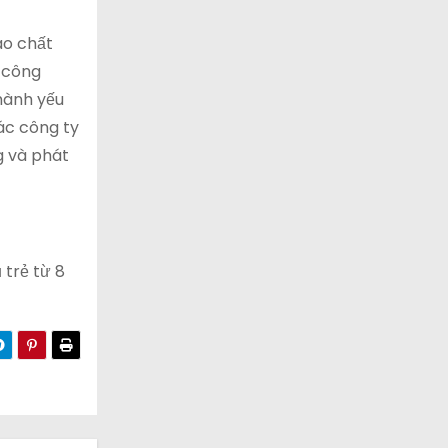
ao chất
à công
thành yếu
ác công ty
g và phát
 trẻ từ 8