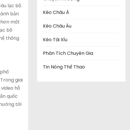
âu lạc bộ
Kèo Châu Á
 ánh bản
g hơn một
Kèo Châu Âu
lạc bộ
 hệ thống
Kèo Tài Xỉu
Phân Tích Chuyên Gia
Tin Nóng Thể Thao
 phố
Trong giai
 video hỗ
uẩn quốc
 hướng tới