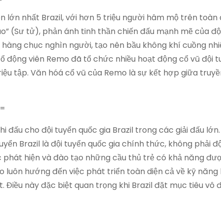
lớn nhất Brazil, với hơn 5 triệu người hâm mộ trên toàn 
o” (Sư tử), phản ánh tinh thần chiến đấu mạnh mẽ của độ
 hàng chục nghìn người, tạo nên bầu không khí cuồng nhi
ổ động viên Remo đã tổ chức nhiều hoạt động cổ vũ đội tu
iệu tập. Văn hóá cổ vũ của Remo là sự kết hợp giữa truy
==
 đấu cho đội tuyển quốc gia Brazil trong các giải đấu lớn.
yển Brazil là đội tuyển quốc gia chính thức, không phải độ
 phát hiện và đào tạo những cầu thủ trẻ có khả năng đượ
o luôn hướng đến việc phát triển toàn diện cả về kỹ năng 
. Điều này đặc biệt quan trọng khi Brazil đặt mục tiêu vô 