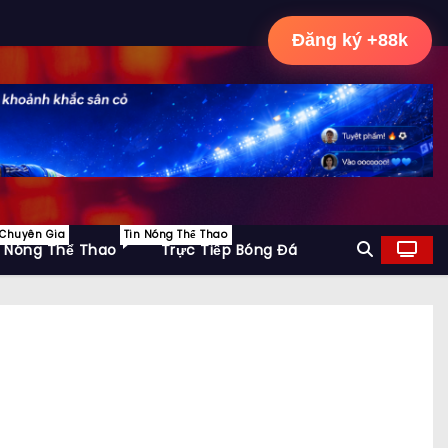
Đăng ký +88k
 Chuyên Gia
Tin Nóng Thể Thao
n Nóng Thể Thao
Trực Tiếp Bóng Đá