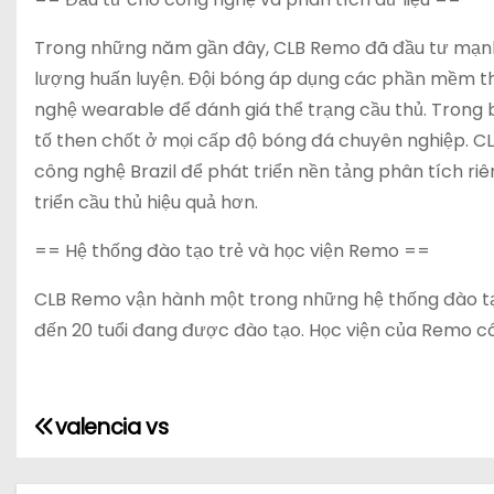
Trong những năm gần đây, CLB Remo đã đầu tư mạnh 
lượng huấn luyện. Đội bóng áp dụng các phần mềm theo
nghệ wearable để đánh giá thể trạng cầu thủ. Trong b
tố then chốt ở mọi cấp độ bóng đá chuyên nghiệp. C
công nghệ Brazil để phát triển nền tảng phân tích ri
triển cầu thủ hiệu quả hơn.
== Hệ thống đào tạo trẻ và học viện Remo ==
CLB Remo vận hành một trong những hệ thống đào tạo 
đến 20 tuổi đang được đào tạo. Học viện của Remo có 
valencia vs
Đ
i