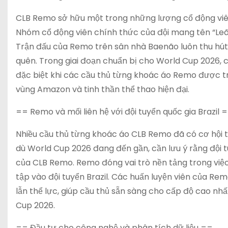
CLB Remo sở hữu một trong những lượng cổ động viên 
Nhóm cổ động viên chính thức của đội mang tên “Leã
Trận đấu của Remo trên sân nhà Baenão luôn thu hút
quên. Trong giai đoạn chuẩn bị cho World Cup 2026, c
đặc biệt khi các cầu thủ từng khoác áo Remo được tr
vùng Amazon và tinh thần thể thao hiện đại.
== Remo và mối liên hệ với đội tuyển quốc gia Brazil 
Nhiều cầu thủ từng khoác áo CLB Remo đã có cơ hội thi
dù World Cup 2026 đang đến gần, cần lưu ý rằng đội tu
của CLB Remo. Remo đóng vai trò nền tảng trong việc
tập vào đội tuyển Brazil. Các huấn luyện viên của Rem
lẫn thể lực, giúp cầu thủ sẵn sàng cho cấp độ cao nhất
Cup 2026.
== Đầu tư cho công nghệ và phân tích dữ liệu ==