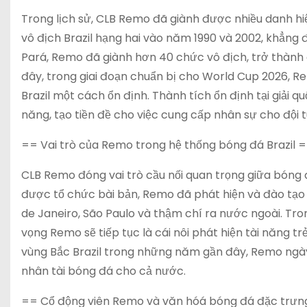
Trong lịch sử, CLB Remo đã giành được nhiều danh hiệ
vô địch Brazil hạng hai vào năm 1990 và 2002, khẳng 
Pará, Remo đã giành hơn 40 chức vô địch, trở thành 
đây, trong giai đoạn chuẩn bị cho World Cup 2026, Re
Brazil một cách ổn định. Thành tích ổn định tại giải 
năng, tạo tiền đề cho việc cung cấp nhân sự cho đội t
== Vai trò của Remo trong hệ thống bóng đá Brazil 
CLB Remo đóng vai trò cầu nối quan trọng giữa bóng đ
được tổ chức bài bản, Remo đã phát hiện và đào tạo n
de Janeiro, São Paulo và thậm chí ra nước ngoài. Tro
vọng Remo sẽ tiếp tục là cái nôi phát hiện tài năng tr
vùng Bắc Brazil trong những năm gần đây, Remo ngày 
nhân tài bóng đá cho cả nước.
== Cổ động viên Remo và văn hóá bóng đá đặc trưn