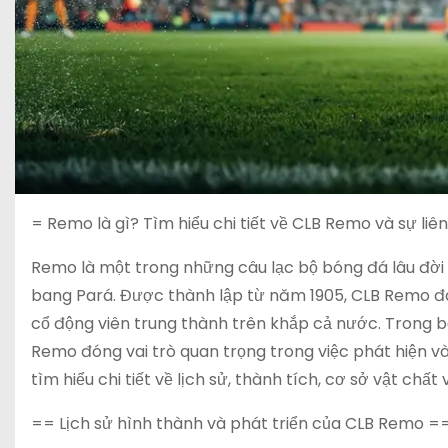
= Remo là gì? Tìm hiểu chi tiết về CLB Remo và sự li
Remo là một trong những câu lạc bộ bóng đá lâu đời và
bang Pará. Được thành lập từ năm 1905, CLB Remo đã 
cổ động viên trung thành trên khắp cả nước. Trong b
Remo đóng vai trò quan trọng trong việc phát hiện và
tìm hiểu chi tiết về lịch sử, thành tích, cơ sở vật c
== Lịch sử hình thành và phát triển của CLB Remo =