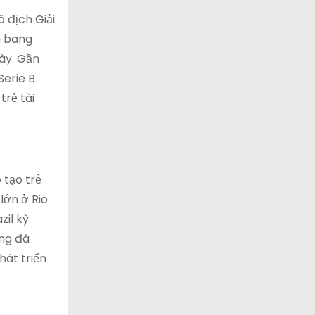
 địch Giải
ộ bang
ày. Gần
Serie B
trẻ tài
 tạo trẻ
lớn ở Rio
zil kỳ
óng đá
hát triển