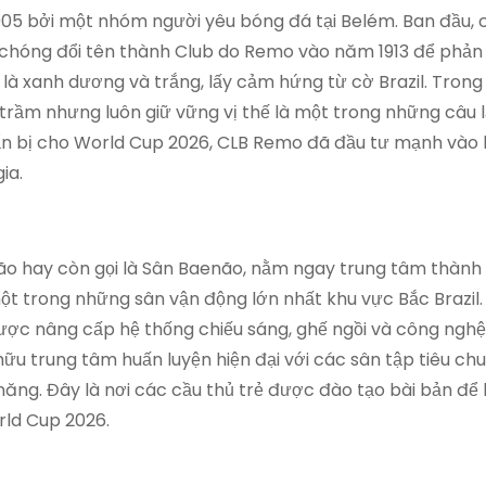
5 bởi một nhóm người yêu bóng đá tại Belém. Ban đầu, c
hóng đổi tên thành Club do Remo vào năm 1913 để phản
là xanh dương và trắng, lấy cảm hứng từ cờ Brazil. Tron
g trầm nhưng luôn giữ vững vị thế là một trong những câu 
huẩn bị cho World Cup 2026, CLB Remo đã đầu tư mạnh vào
ia.
ão hay còn gọi là Sân Baenão, nằm ngay trung tâm thành
t trong những sân vận động lớn nhất khu vực Bắc Brazil. 
ợc nâng cấp hệ thống chiếu sáng, ghế ngồi và công nghệ
hữu trung tâm huấn luyện hiện đại với các sân tập tiêu ch
năng. Đây là nơi các cầu thủ trẻ được đào tạo bài bản để
rld Cup 2026.