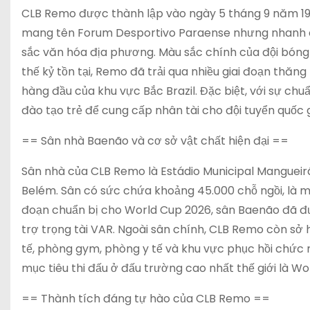
CLB Remo được thành lập vào ngày 5 tháng 9 năm 190
mang tên Forum Desportivo Paraense nhưng nhanh c
sắc văn hóa địa phương. Màu sắc chính của đội bóng 
thế kỷ tồn tại, Remo đã trải qua nhiều giai đoạn thăn
hàng đầu của khu vực Bắc Brazil. Đặc biệt, với sự c
đào tạo trẻ để cung cấp nhân tài cho đội tuyển quốc g
== Sân nhà Baenão và cơ sở vật chất hiện đại ==
Sân nhà của CLB Remo là Estádio Municipal Mangueir
Belém. Sân có sức chứa khoảng 45.000 chỗ ngồi, là mộ
đoạn chuẩn bị cho World Cup 2026, sân Baenão đã đư
trợ trọng tài VAR. Ngoài sân chính, CLB Remo còn sở 
tế, phòng gym, phòng y tế và khu vực phục hồi chức 
mục tiêu thi đấu ở đấu trường cao nhất thế giới là Wo
== Thành tích đáng tự hào của CLB Remo ==