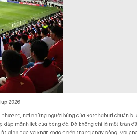
Cup 2026
ịa phương, nơi những người hùng của Ratchaburi chuẩn bị đ
ịp đập mãnh liệt của bóng đá. Đó không chỉ là một trận đ
uật đỉnh cao và khát khao chiến thắng cháy bỏng. Mỗi ph