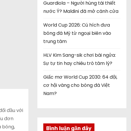
Guardiola – Người hùng tái thiết
nước Ý? Maldini đã mở cánh cửa
World Cup 2026: Cú hích đưa
bóng đá Mỹ từ ngoại biên vào
trung tâm
HLV Kim Sang-sik chơi bài ngửa:
Sự tự tin hay chiêu trò tâm lý?
Giấc mơ World Cup 2030: 64 đội,
cơ hội vàng cho bóng đá Việt
Nam?
ối đầu với
ấu đơn
a bóng,
Bình luận gần đây