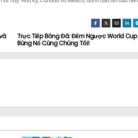
ch sử này: Hoa Kỳ, Canada và Mexico, đánh dấu lần đầu tiê
 và
Trực Tiếp Bóng Đá: Đếm Ngược World Cup
Bùng Nổ Cùng Chúng Tôi!