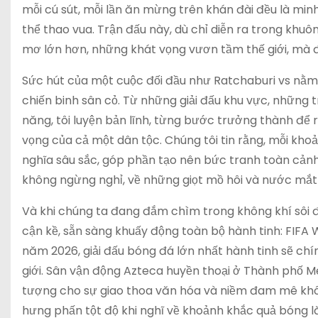
mỗi cú sút, mỗi lần ăn mừng trên khán đài đều là min
thể thao vua. Trận đấu này, dù chỉ diễn ra trong khu
mơ lớn hơn, những khát vọng vươn tầm thế giới, mà đ
Sức hút của một cuộc đối đầu như Ratchaburi vs nằm ở
chiến binh sân cỏ. Từ những giải đấu khu vực, những t
năng, tôi luyện bản lĩnh, từng bước trưởng thành để 
vọng của cả một dân tộc. Chúng tôi tin rằng, mỗi khoả
nghĩa sâu sắc, góp phần tạo nên bức tranh toàn cảnh
không ngừng nghỉ, về những giọt mồ hôi và nước mắt 
Và khi chúng ta đang đắm chìm trong không khí sôi đ
cận kề, sẵn sàng khuấy động toàn bộ hành tinh: FIFA
năm 2026, giải đấu bóng đá lớn nhất hành tinh sẽ ch
giới. Sân vận động Azteca huyền thoại ở Thành phố Me
tượng cho sự giao thoa văn hóa và niềm đam mê khô
hưng phấn tột độ khi nghĩ về khoảnh khắc quả bóng l