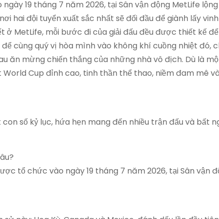
 ngày 19 tháng 7 năm 2026, tại Sân vận động MetLife lộng
i hai đội tuyển xuất sắc nhất sẽ đối đầu để giành lấy vinh
 ở MetLife, mỗi bước đi của giải đấu đều được thiết kế để
để cùng quý vị hòa mình vào không khí cuồng nhiệt đó, 
au ăn mừng chiến thắng của những nhà vô địch. Dù là mộ
t World Cup đỉnh cao, tinh thần thể thao, niềm đam mê v
một con số kỷ lục, hứa hẹn mang đến nhiều trận đấu và bất 
đâu?
 được tổ chức vào ngày 19 tháng 7 năm 2026, tại Sân vận 