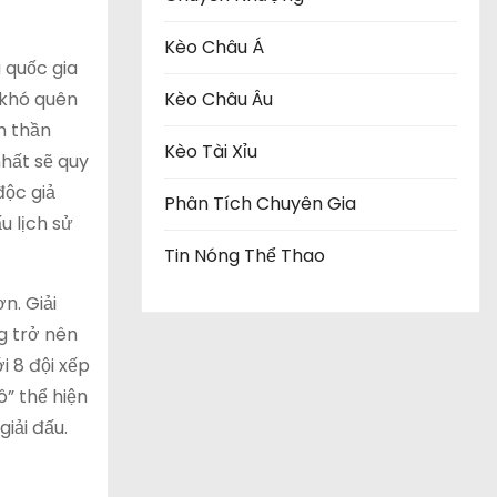
Kèo Châu Á
 quốc gia
 khó quên
Kèo Châu Âu
h thần
Kèo Tài Xỉu
nhất sẽ quy
độc giả
Phân Tích Chuyên Gia
u lịch sử
Tin Nóng Thể Thao
n. Giải
g trở nên
i 8 đội xếp
ô” thể hiện
iải đấu.