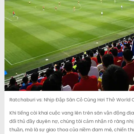
Ratchaburi vs: Nhịp Đập Sân Cỏ Cùng Hơi Thở World 
Khi tiếng còi khai cuộc vang lên trên sân vận động đ
đối thủ đầy duyên nợ, chúng tôi cảm nhận rõ ràng nh
thuần, mà là sự giao thoa của niềm đam mê, chiến th