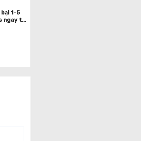
bại 1-5
 ngay tại