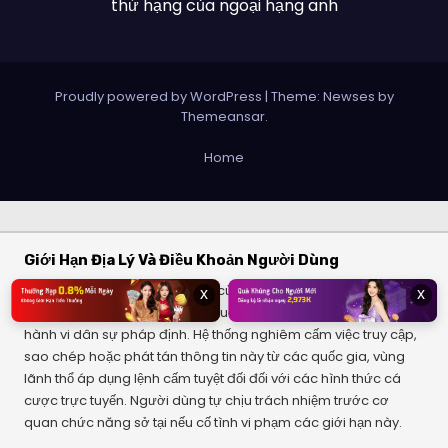
thứ hạng của ngoại hạng anh
Proudly powered by WordPress
|
Theme: Newses by
Themeansar
.
Home
Giới Hạn Địa Lý Và Điều Khoản Người Dùng
Dịch vụ và các bộ lọc thông số của chúng tôi chỉ cung cấp cho
x
x
đối tượng người dùng từ đủ 18 tuổi trở lên, có đầy đủ năng lực
hành vi dân sự pháp định. Hệ thống nghiêm cấm việc truy cập,
sao chép hoặc phát tán thông tin này từ các quốc gia, vùng
lãnh thổ áp dụng lệnh cấm tuyệt đối đối với các hình thức cá
cược trực tuyến. Người dùng tự chịu trách nhiệm trước cơ
quan chức năng sở tại nếu cố tình vi phạm các giới hạn này.