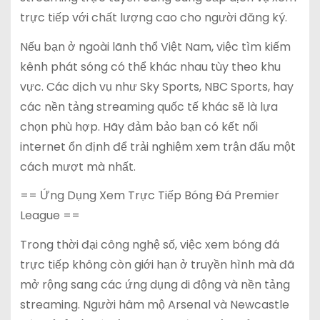
trực tiếp với chất lượng cao cho người đăng ký.
Nếu bạn ở ngoài lãnh thổ Việt Nam, việc tìm kiếm
kênh phát sóng có thể khác nhau tùy theo khu
vực. Các dịch vụ như Sky Sports, NBC Sports, hay
các nền tảng streaming quốc tế khác sẽ là lựa
chọn phù hợp. Hãy đảm bảo bạn có kết nối
internet ổn định để trải nghiệm xem trận đấu một
cách mượt mà nhất.
== Ứng Dụng Xem Trực Tiếp Bóng Đá Premier
League ==
Trong thời đại công nghệ số, việc xem bóng đá
trực tiếp không còn giới hạn ở truyền hình mà đã
mở rộng sang các ứng dụng di động và nền tảng
streaming. Người hâm mộ Arsenal và Newcastle