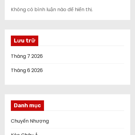
Không có bình luận nào để hiển thị.
Lưu trữ
Tháng 7 2026
Tháng 6 2026
Danh mục
Chuyển Nhượng