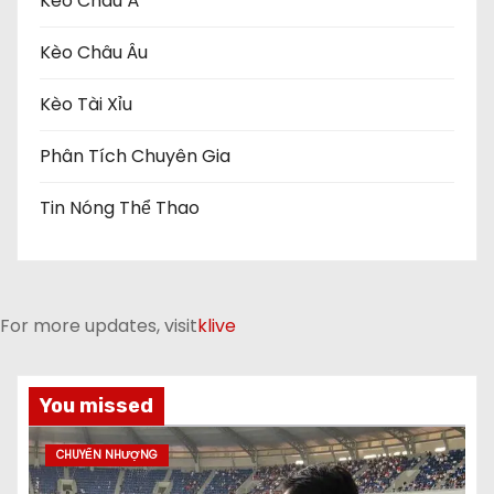
Kèo Châu Á
Kèo Châu Âu
Kèo Tài Xỉu
Phân Tích Chuyên Gia
Tin Nóng Thể Thao
For more updates, visit
klive
You missed
CHUYỂN NHƯỢNG