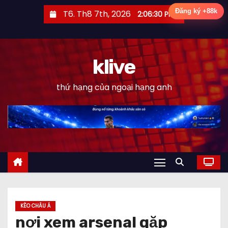
S
Đăng ký +88k
T6. Th8 7th, 2026
2:06:31 PM
k
i
p
klive
t
o
thứ hạng của ngoại hạng anh
c
o
n
t
e
n
t
KÈO CHÂU Á
nơi xem arsenal gặp