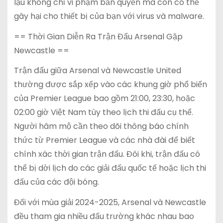
lậu không chỉ vi phạm bản quyền mà còn có thể
gây hại cho thiết bị của bạn với virus và malware.
== Thời Gian Diễn Ra Trận Đấu Arsenal Gặp
Newcastle ==
Trận đấu giữa Arsenal và Newcastle United
thường được sắp xếp vào các khung giờ phổ biến
của Premier League bao gồm 21:00, 23:30, hoặc
02:00 giờ Việt Nam tùy theo lịch thi đấu cụ thể.
Người hâm mộ cần theo dõi thông báo chính
thức từ Premier League và các nhà đài để biết
chính xác thời gian trận đấu. Đôi khi, trận đấu có
thể bị dời lịch do các giải đấu quốc tế hoặc lịch thi
đấu của các đội bóng.
Đối với mùa giải 2024-2025, Arsenal và Newcastle
đều tham gia nhiều đấu trường khác nhau bao