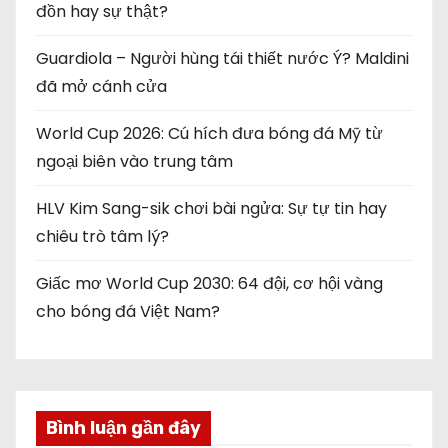
đồn hay sự thật?
Guardiola – Người hùng tái thiết nước Ý? Maldini
đã mở cánh cửa
World Cup 2026: Cú hích đưa bóng đá Mỹ từ
ngoại biên vào trung tâm
HLV Kim Sang-sik chơi bài ngửa: Sự tự tin hay
chiêu trò tâm lý?
Giấc mơ World Cup 2030: 64 đội, cơ hội vàng
cho bóng đá Việt Nam?
Bình luận gần đây