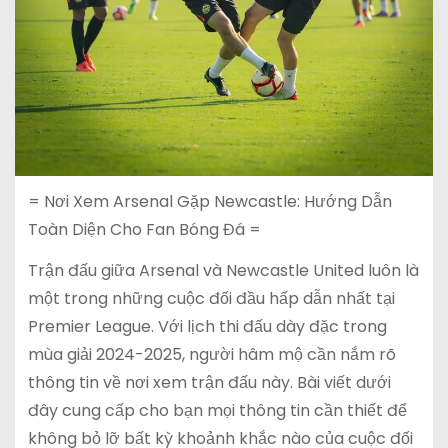
= Nơi Xem Arsenal Gặp Newcastle: Hướng Dẫn
Toàn Diện Cho Fan Bóng Đá =
Trận đấu giữa Arsenal và Newcastle United luôn là
một trong những cuộc đối đầu hấp dẫn nhất tại
Premier League. Với lịch thi đấu dày đặc trong
mùa giải 2024-2025, người hâm mộ cần nắm rõ
thông tin về nơi xem trận đấu này. Bài viết dưới
đây cung cấp cho bạn mọi thông tin cần thiết để
không bỏ lỡ bất kỳ khoảnh khắc nào của cuộc đối