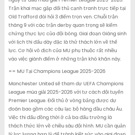
Trận khai mạc gặp đối thủ cạnh tranh trực tiếp tại
Old Trafford đòi hỏi 3 điểm trọn vẹn. Chuỗi trận
tháng 9 với các trận derby quan trọng sẽ kiểm
chứng thực lực của đội bóng. Giai đoạn Giáng sinh
với lịch thi đấu dày đặc là thử thách lớn về thể
lực. Cơ hội vô địch của MU phụ thuộc rất nhiều
vào việc giành điểm ở những trận khó khăn này.
== MU Tại Champions League 2025-2026
Manchester United sẽ tham dự UEFA Champions
League mùa giải 2025-2026 với tư cách đội tuyển
Premier League. Đối thủ ở vòng bảng được dự
đoán bao gồm các câu lạc bộ hàng đầu châu Âu.
Việc thi đấu đồng thời ở cả ba đấu trường là
thách thức lớn về chiều sâu đội hình. MU cần quản
lý lực lượng hợp lý để tránh kiệt sức vào giai đoạn