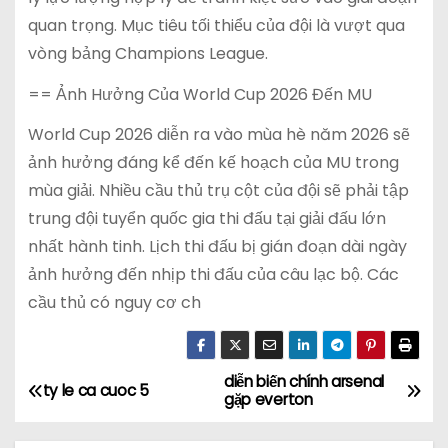
quan trọng. Mục tiêu tối thiểu của đội là vượt qua
vòng bảng Champions League.
== Ảnh Hưởng Của World Cup 2026 Đến MU
World Cup 2026 diễn ra vào mùa hè năm 2026 sẽ
ảnh hưởng đáng kể đến kế hoạch của MU trong
mùa giải. Nhiều cầu thủ trụ cột của đội sẽ phải tập
trung đội tuyển quốc gia thi đấu tại giải đấu lớn
nhất hành tinh. Lịch thi đấu bị gián đoạn dài ngày
ảnh hưởng đến nhịp thi đấu của câu lạc bộ. Các
cầu thủ có nguy cơ ch
diễn biến chính arsenal
Đ
ty le ca cuoc 5
gặp everton
i