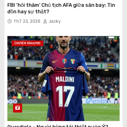
FBI ‘hỏi thăm’ Chủ tịch AFA giữa sân bay: Tin
đồn hay sự thật?
Th7 23, 2026
Jacky
CHUYỂN NHƯỢNG
Guardiola – Người hùng tái thiết nước Ý?