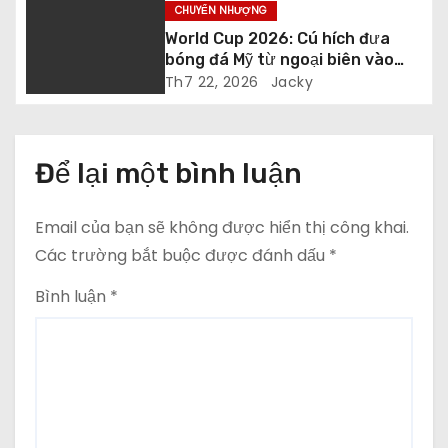
v
CHUYỂN NHƯỢNG
i
World Cup 2026: Cú hích đưa
bóng đá Mỹ từ ngoại biên vào
ế
trung tâm
Th7 22, 2026
Jacky
t
Để lại một bình luận
Email của bạn sẽ không được hiển thị công khai.
Các trường bắt buộc được đánh dấu
*
Bình luận
*