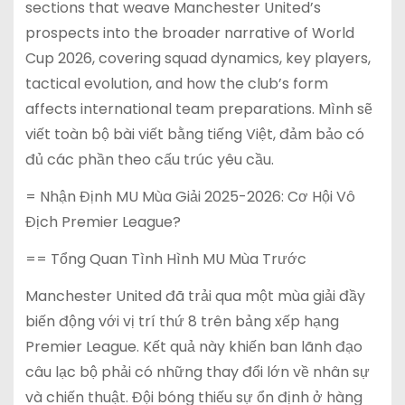
sections that weave Manchester United’s
prospects into the broader narrative of World
Cup 2026, covering squad dynamics, key players,
tactical evolution, and how the club’s form
affects international team preparations. Mình sẽ
viết toàn bộ bài viết bằng tiếng Việt, đảm bảo có
đủ các phần theo cấu trúc yêu cầu.
= Nhận Định MU Mùa Giải 2025-2026: Cơ Hội Vô
Địch Premier League?
== Tổng Quan Tình Hình MU Mùa Trước
Manchester United đã trải qua một mùa giải đầy
biến động với vị trí thứ 8 trên bảng xếp hạng
Premier League. Kết quả này khiến ban lãnh đạo
câu lạc bộ phải có những thay đổi lớn về nhân sự
và chiến thuật. Đội bóng thiếu sự ổn định ở hàng