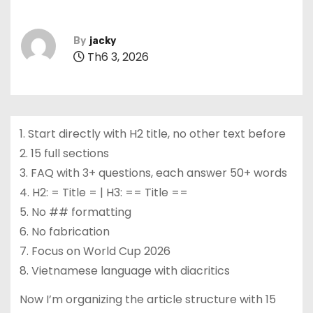
By
jacky
Th6 3, 2026
1. Start directly with H2 title, no other text before
2. 15 full sections
3. FAQ with 3+ questions, each answer 50+ words
4. H2: = Title = | H3: == Title ==
5. No ## formatting
6. No fabrication
7. Focus on World Cup 2026
8. Vietnamese language with diacritics
Now I’m organizing the article structure with 15