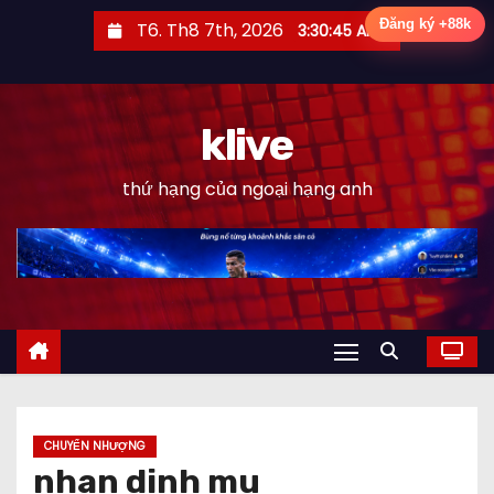
S
Đăng ký +88k
T6. Th8 7th, 2026
3:30:46 AM
k
i
p
klive
t
o
thứ hạng của ngoại hạng anh
c
o
n
t
e
n
t
CHUYỂN NHƯỢNG
nhan dinh mu