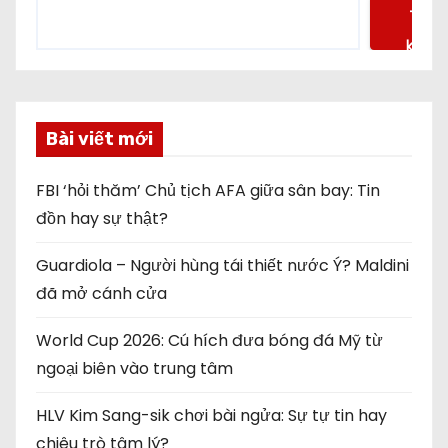
Tìm
kiếm
Bài viết mới
FBI ‘hỏi thăm’ Chủ tịch AFA giữa sân bay: Tin
đồn hay sự thật?
Guardiola – Người hùng tái thiết nước Ý? Maldini
đã mở cánh cửa
World Cup 2026: Cú hích đưa bóng đá Mỹ từ
ngoại biên vào trung tâm
HLV Kim Sang-sik chơi bài ngửa: Sự tự tin hay
chiêu trò tâm lý?