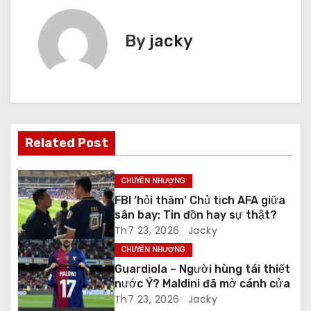
ề
By
jacky
u
h
ư
ớ
Related Post
n
CHUYỂN NHƯỢNG
g
FBI ‘hỏi thăm’ Chủ tịch AFA giữa
sân bay: Tin đồn hay sự thật?
b
Th7 23, 2026
Jacky
à
CHUYỂN NHƯỢNG
Guardiola – Người hùng tái thiết
i
nước Ý? Maldini đã mở cánh cửa
Th7 23, 2026
Jacky