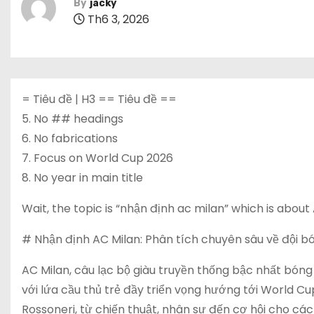
By
jacky
Th6 3, 2026
= Tiêu đề | H3 == Tiêu đề ==
5. No ## headings
6. No fabrications
7. Focus on World Cup 2026
8. No year in main title
Wait, the topic is “nhận định ac milan” which is about 
# Nhận định AC Milan: Phân tích chuyên sâu về đội b
AC Milan, câu lạc bộ giàu truyền thống bậc nhất bón
với lứa cầu thủ trẻ đầy triển vọng hướng tới World Cu
Rossoneri, từ chiến thuật, nhân sự đến cơ hội cho các