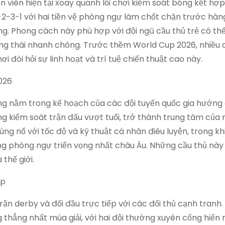
n viên hiện tại xoay quanh lối chơi kiểm soát bóng kết hợ
-3-1 với hai tiền vệ phòng ngự làm chốt chặn trước hàng
ng. Phong cách này phù hợp với đội ngũ cầu thủ trẻ có thể
ạng thái nhanh chóng. Trước thềm World Cup 2026, nhiều c
i đòi hỏi sự linh hoạt và trí tuệ chiến thuật cao này.
026
ọng nằm trong kế hoạch của các đội tuyển quốc gia hướng
g kiểm soát trận đấu vượt tuổi, trở thành trung tâm của 
g nổ với tốc độ và kỹ thuật cá nhân điêu luyện, trong kh
ng phòng ngự triển vọng nhất châu Âu. Những cầu thủ này
thế giới.
ếp
rận derby và đối đầu trực tiếp với các đối thủ cạnh tranh.
g thẳng nhất mùa giải, với hai đội thường xuyên cống hiến