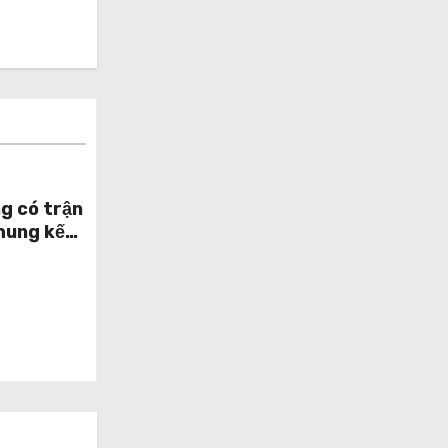
g có trận
chung kết