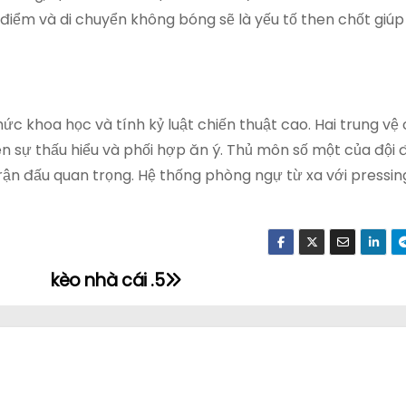
 điểm và di chuyển không bóng sẽ là yếu tố then chốt giúp
c khoa học và tính kỷ luật chiến thuật cao. Hai trung vệ
ên sự thấu hiểu và phối hợp ăn ý. Thủ môn số một của đội 
trận đấu quan trọng. Hệ thống phòng ngự từ xa với pressi
kèo nhà cái .5