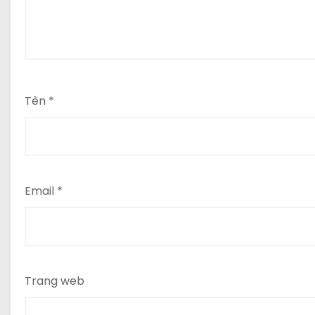
Tên
*
Email
*
Trang web