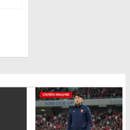
CHUYỂN NHƯỢNG