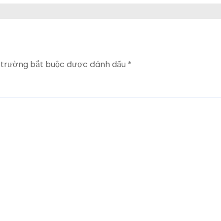
 trường bắt buộc được đánh dấu
*