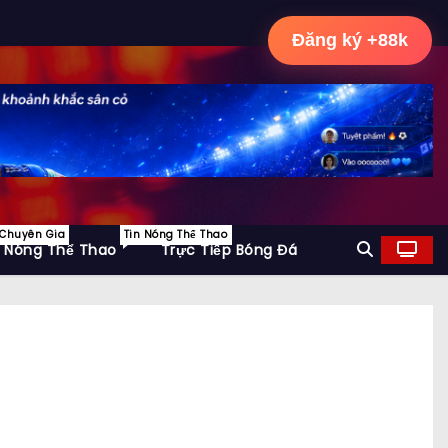
Đăng ký +88k
 Chuyên Gia
Tin Nóng Thể Thao
n Nóng Thể Thao
Trực Tiếp Bóng Đá