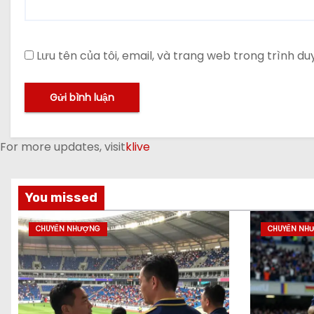
Lưu tên của tôi, email, và trang web trong trình duy
For more updates, visit
klive
You missed
CHUYỂN NHƯỢNG
CHUYỂN NH