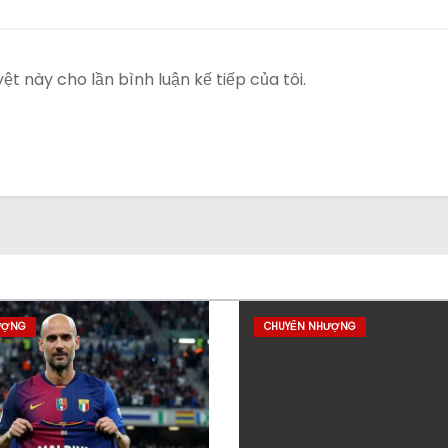
ệt này cho lần bình luận kế tiếp của tôi.
ƯỢNG
CHUYỂN NHƯỢNG