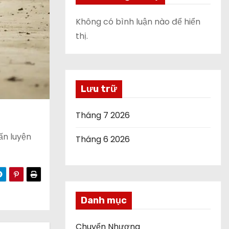
Không có bình luận nào để hiển
thị.
Lưu trữ
Tháng 7 2026
ấn luyện
Tháng 6 2026
Danh mục
Chuyển Nhượng