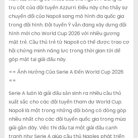
trụ cột của đội tuyển Azzurri. Điều này cho thấy sự
chuyển đổi của Napoli sang mô hình đa quốc gia
trong đội hình. Đội tuyển Ý vẫn đang xây dựng đội
hình mới cho World Cup 2026 với nhiều gương
mặt trẻ. Cầu thủ trẻ từ Napoli có thể được trao cơ
hội chứng minh năng lực trong thời gian tới để
góp mặt tại giải đấu này.
== Ảnh Hưởng Của Serie A Đến World Cup 2026
==
Serie A luôn là giải đấu sản sinh ra nhiều cầu thủ
xuất sắc cho các đội tuyển tham dự World Cup.
Napoli là một trong những đội bóng có đóng góp
nhiều nhất cho các đội tuyển quốc gia trong mùa
giải gần đây. Việc thi đấu tại một giải đấu cạnh
tranh như Serie A giúp cầu thủ Naples phát triển