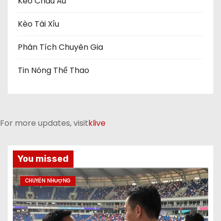
Kèo Châu Âu
Kèo Tài Xỉu
Phân Tích Chuyên Gia
Tin Nóng Thể Thao
For more updates, visit
klive
You missed
CHUYỂN NHƯỢNG