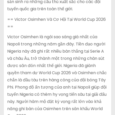
sản sinh ra những cầu thủ xuất sắc cho các đội
tuyển quốc gia trên toàn thế giới.
== Victor Osimhen Và Cơ Hội Tại World Cup 2026
==
Victor Osimhen là ngôi sao sáng giá nhất của
Napoli trong những năm gần đây. Tiền đạo người
Nigeria này đã ghi rất nhiều bàn thắng tại Serie A
và châu Âu, trở thành một trong những chân sút
được săn đón nhất thế giới. Nigeria đã giành
quyền tham dự World Cup 2026 và Osimhen chắc
chắn là đầu tàu trên hàng công của đội bóng Tây
Phi. Phong độ ấn tượng của anh tại Napoli giúp đội
tuyển Nigeria có thêm hy vọng tiến sâu tại giải đấu
này. Người hâm mộ đặt kỳ vọng rất lớn vào khả
năng ghi bàn của Osimhen trên sân khấu World