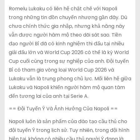
Romelu Lukaku có liên hệ chặt chẽ với Napoli
trong những tin đồn chuyển nhượng gần đây. Dù
chưa chính thức gia nhập, nhưng khả năng này
vẫn được người hâm mộ theo dõi sát sao. Tiền
đạo người Bỉ đã có kinh nghiệm thi đấu tại nhiều
giải đấu lớn và World Cup 2026 có thể là kỳ World
Cup cuối cùng trong sự nghiệp của anh. Đội tuyển
Bỉ có tham gia vòng loại World Cup 2026 và
Lukaku vẫn là trung phong chủ lực. Mối liên hệ giữa
Lukaku và Napoli khiến người hâm mộ quan tâm
đến tương lai của anh tại Serie A.
== Đội Tuyển Ý Và Ảnh Hưởng Của Napoli ==
Napoli luôn là sản phẩm của đào tạo cầu thủ cho
đội tuyển Ý trong lịch sử. Tuy nhiên, trong đội hình
hiện tại, không có nhiều cầu thủ người Ý đang là