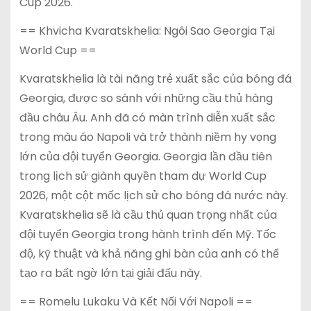
Cup 2026.
== Khvicha Kvaratskhelia: Ngôi Sao Georgia Tại
World Cup ==
Kvaratskhelia là tài năng trẻ xuất sắc của bóng đá
Georgia, được so sánh với những cầu thủ hàng
đầu châu Âu. Anh đã có màn trình diễn xuất sắc
trong màu áo Napoli và trở thành niềm hy vọng
lớn của đội tuyển Georgia. Georgia lần đầu tiên
trong lịch sử giành quyền tham dự World Cup
2026, một cột mốc lịch sử cho bóng đá nước này.
Kvaratskhelia sẽ là cầu thủ quan trọng nhất của
đội tuyển Georgia trong hành trình đến Mỹ. Tốc
độ, kỹ thuật và khả năng ghi bàn của anh có thể
tạo ra bất ngờ lớn tại giải đấu này.
== Romelu Lukaku Và Kết Nối Với Napoli ==