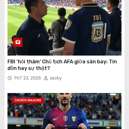
FBI ‘hỏi thăm’ Chủ tịch AFA giữa sân bay: Tin
đồn hay sự thật?
Th7 23, 2026
Jacky
CHUYỂN NHƯỢNG