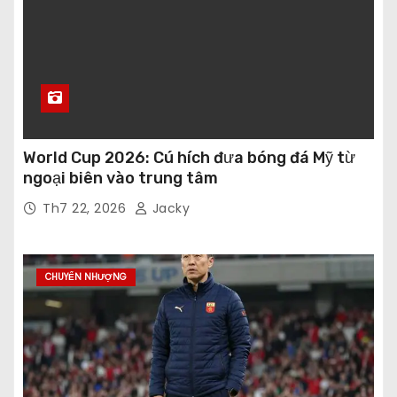
World Cup 2026: Cú hích đưa bóng đá Mỹ từ
ngoại biên vào trung tâm
Th7 22, 2026
Jacky
CHUYỂN NHƯỢNG