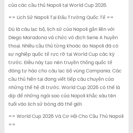
của các cầu thủ Napoli tại World Cup 2026.
== Lịch Sử Napoli Tại Đấu Trường Quốc Tế ==
Dù là câu lạc bộ, lịch sử của Napoli gắn liền với
Diego Maradona và chức vô địch Serie A huyền
thoại. Nhiều cầu thủ từng khoác áo Napoli đã có
sự nghiệp quốc tế rực rỡ tại World Cup các kỳ
trước. Điều này tạo nên truyền thống quốc tế
đáng tự hào cho câu lạc bộ vùng Campania. Các
cầu thủ hiện tại đang viết tiếp câu chuyện của
những thế hệ đi trước. World Cup 2026 có thể là
dịp để những ngôi sao của Napoli khắc sâu tên
tuổi vào lịch sử bóng đá thế giới.
== World Cup 2026 Và Cơ Hội Cho Cầu Thủ Napoli
==