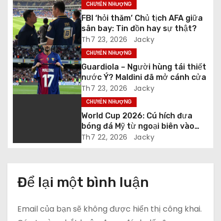
n
CHUYỂN NHƯỢNG
FBI ‘hỏi thăm’ Chủ tịch AFA giữa
g
sân bay: Tin đồn hay sự thật?
Th7 23, 2026
Jacky
b
CHUYỂN NHƯỢNG
à
Guardiola – Người hùng tái thiết
nước Ý? Maldini đã mở cánh cửa
i
Th7 23, 2026
Jacky
v
CHUYỂN NHƯỢNG
World Cup 2026: Cú hích đưa
i
bóng đá Mỹ từ ngoại biên vào
trung tâm
Th7 22, 2026
Jacky
ế
t
Để lại một bình luận
Email của bạn sẽ không được hiển thị công khai.