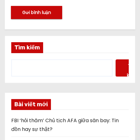
Tìm kiếm
Tìm
kiếm
Bài viết mới
FBI ‘hỏi thăm’ Chủ tịch AFA giữa sân bay: Tin
đồn hay sự thật?