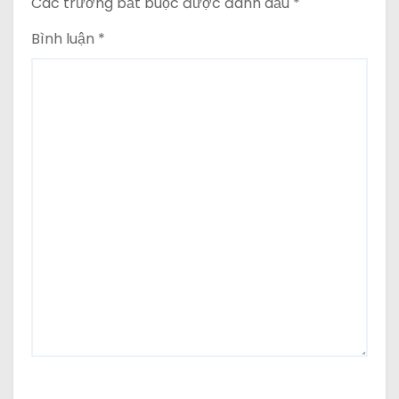
Các trường bắt buộc được đánh dấu
*
Bình luận
*