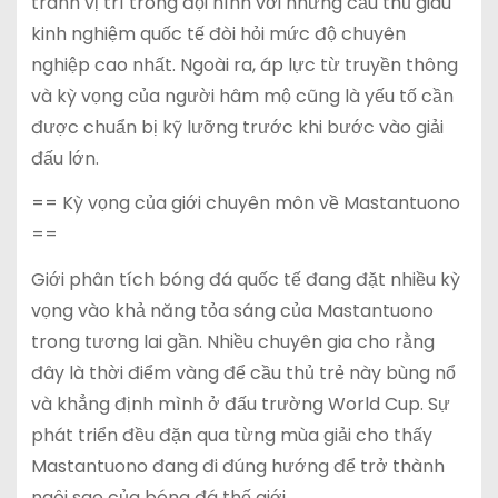
tranh vị trí trong đội hình với những cầu thủ giàu
kinh nghiệm quốc tế đòi hỏi mức độ chuyên
nghiệp cao nhất. Ngoài ra, áp lực từ truyền thông
và kỳ vọng của người hâm mộ cũng là yếu tố cần
được chuẩn bị kỹ lưỡng trước khi bước vào giải
đấu lớn.
== Kỳ vọng của giới chuyên môn về Mastantuono
==
Giới phân tích bóng đá quốc tế đang đặt nhiều kỳ
vọng vào khả năng tỏa sáng của Mastantuono
trong tương lai gần. Nhiều chuyên gia cho rằng
đây là thời điểm vàng để cầu thủ trẻ này bùng nổ
và khẳng định mình ở đấu trường World Cup. Sự
phát triển đều đặn qua từng mùa giải cho thấy
Mastantuono đang đi đúng hướng để trở thành
ngôi sao của bóng đá thế giới.