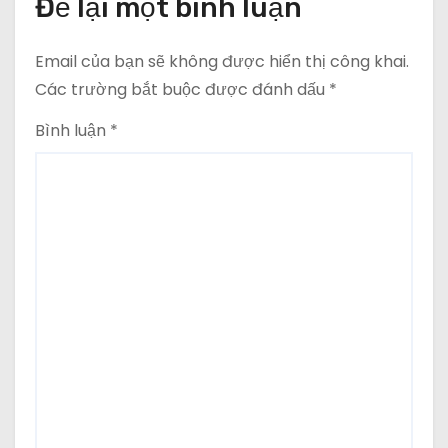
Để lại một bình luận
Email của bạn sẽ không được hiển thị công khai.
Các trường bắt buộc được đánh dấu
*
Bình luận
*