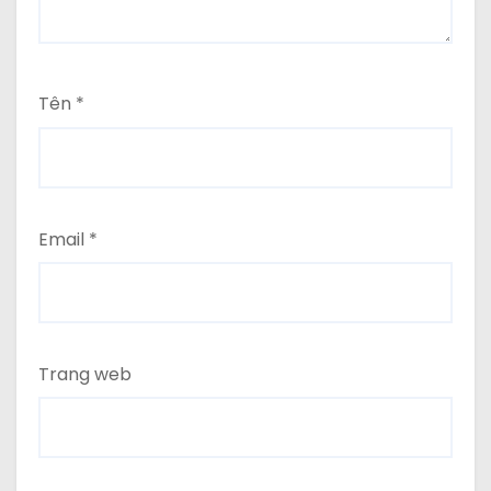
Tên
*
Email
*
Trang web