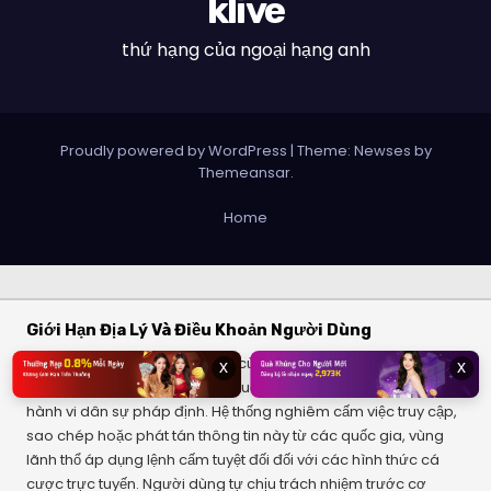
klive
thứ hạng của ngoại hạng anh
Proudly powered by WordPress
|
Theme: Newses by
Themeansar
.
Home
Giới Hạn Địa Lý Và Điều Khoản Người Dùng
Dịch vụ và các bộ lọc thông số của chúng tôi chỉ cung cấp cho
x
x
đối tượng người dùng từ đủ 18 tuổi trở lên, có đầy đủ năng lực
hành vi dân sự pháp định. Hệ thống nghiêm cấm việc truy cập,
sao chép hoặc phát tán thông tin này từ các quốc gia, vùng
lãnh thổ áp dụng lệnh cấm tuyệt đối đối với các hình thức cá
cược trực tuyến. Người dùng tự chịu trách nhiệm trước cơ