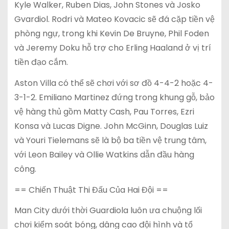
Kyle Walker, Ruben Dias, John Stones và Josko
Gvardiol. Rodri và Mateo Kovacic sẽ đá cặp tiền vệ
phòng ngự, trong khi Kevin De Bruyne, Phil Foden
và Jeremy Doku hỗ trợ cho Erling Haaland ở vị trí
tiền đạo cắm.
Aston Villa có thể sẽ chơi với sơ đồ 4-4-2 hoặc 4-
3-1-2. Emiliano Martinez đứng trong khung gỗ, bảo
vệ hàng thủ gồm Matty Cash, Pau Torres, Ezri
Konsa và Lucas Digne. John McGinn, Douglas Luiz
và Youri Tielemans sẽ là bộ ba tiền vệ trung tâm,
với Leon Bailey và Ollie Watkins dẫn đầu hàng
công.
== Chiến Thuật Thi Đấu Của Hai Đội ==
Man City dưới thời Guardiola luôn ưa chuộng lối
chơi kiểm soát bóng, dâng cao đội hình và tổ