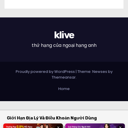
klive
thứ hạng của ngoại hạng anh
Proudly powered by WordPress
|
Theme: Newses by
Themeansar
.
Home
Giới Hạn Địa Lý Và Điều Khoản Người Dùng
Dịch vụ và các bộ lọc thông số của chúng tôi chỉ cung cấp cho
x
x