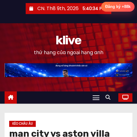
S
Đăng ký +88k
CN. Th8 9th, 2026
5:40:35 PM
k
i
p
klive
t
o
thứ hạng của ngoại hạng anh
c
o
n
t
e
n
t
KÈO CHÂU ÂU
man city vs aston villa