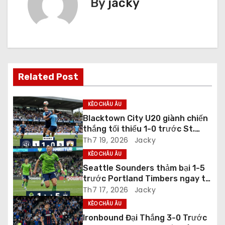
By
jacky
u
h
ư
Related Post
ớ
n
KÈO CHÂU ÂU
Blacktown City U20 giành chiến
g
thắng tối thiểu 1-0 trước St.
George City U20 ở vòng Regular
Th7 19, 2026
Jacky
b
Season
KÈO CHÂU ÂU
à
Seattle Sounders thảm bại 1-5
trước Portland Timbers ngay tại
i
Lumen Field
Th7 17, 2026
Jacky
v
KÈO CHÂU ÂU
Ironbound Đại Thắng 3-0 Trước