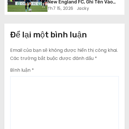
i
New England FC, Ghi Tên Vào
Vòng Playoff USL League Two
Th7 15, 2026
Jacky
ế
t
Để lại một bình luận
Email của bạn sẽ không được hiển thị công khai.
Các trường bắt buộc được đánh dấu
*
Bình luận
*