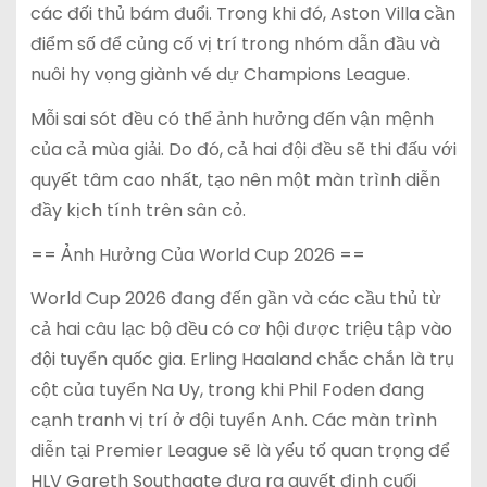
các đối thủ bám đuổi. Trong khi đó, Aston Villa cần
điểm số để củng cố vị trí trong nhóm dẫn đầu và
nuôi hy vọng giành vé dự Champions League.
Mỗi sai sót đều có thể ảnh hưởng đến vận mệnh
của cả mùa giải. Do đó, cả hai đội đều sẽ thi đấu với
quyết tâm cao nhất, tạo nên một màn trình diễn
đầy kịch tính trên sân cỏ.
== Ảnh Hưởng Của World Cup 2026 ==
World Cup 2026 đang đến gần và các cầu thủ từ
cả hai câu lạc bộ đều có cơ hội được triệu tập vào
đội tuyển quốc gia. Erling Haaland chắc chắn là trụ
cột của tuyển Na Uy, trong khi Phil Foden đang
cạnh tranh vị trí ở đội tuyển Anh. Các màn trình
diễn tại Premier League sẽ là yếu tố quan trọng để
HLV Gareth Southgate đưa ra quyết định cuối