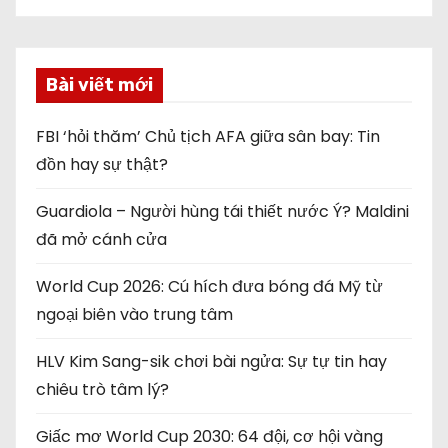
Bài viết mới
FBI ‘hỏi thăm’ Chủ tịch AFA giữa sân bay: Tin
đồn hay sự thật?
Guardiola – Người hùng tái thiết nước Ý? Maldini
đã mở cánh cửa
World Cup 2026: Cú hích đưa bóng đá Mỹ từ
ngoại biên vào trung tâm
HLV Kim Sang-sik chơi bài ngửa: Sự tự tin hay
chiêu trò tâm lý?
Giấc mơ World Cup 2030: 64 đội, cơ hội vàng