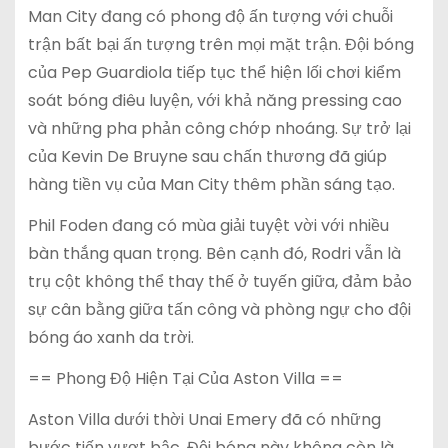
Man City đang có phong độ ấn tượng với chuỗi
trận bất bại ấn tượng trên mọi mặt trận. Đội bóng
của Pep Guardiola tiếp tục thể hiện lối chơi kiểm
soát bóng điêu luyện, với khả năng pressing cao
và những pha phản công chớp nhoáng. Sự trở lại
của Kevin De Bruyne sau chấn thương đã giúp
hàng tiền vụ của Man City thêm phần sáng tạo.
Phil Foden đang có mùa giải tuyệt vời với nhiều
bàn thắng quan trọng. Bên cạnh đó, Rodri vẫn là
trụ cột không thể thay thế ở tuyến giữa, đảm bảo
sự cân bằng giữa tấn công và phòng ngự cho đội
bóng áo xanh da trời.
== Phong Độ Hiện Tại Của Aston Villa ==
Aston Villa dưới thời Unai Emery đã có những
bước tiến vượt bậc. Đội bóng này không còn là