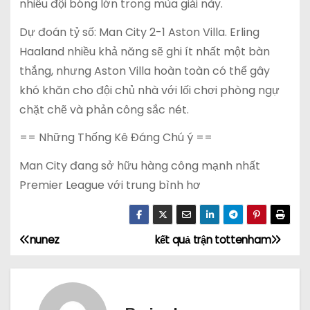
nhiều đội bóng lớn trong mùa giải này.
Dự đoán tỷ số: Man City 2-1 Aston Villa. Erling
Haaland nhiều khả năng sẽ ghi ít nhất một bàn
thắng, nhưng Aston Villa hoàn toàn có thể gây
khó khăn cho đội chủ nhà với lối chơi phòng ngự
chặt chẽ và phản công sắc nét.
== Những Thống Kê Đáng Chú ý ==
Man City đang sở hữu hàng công mạnh nhất
Premier League với trung bình hơ
nunez
kết quả trận tottenham
Đ
i
ề