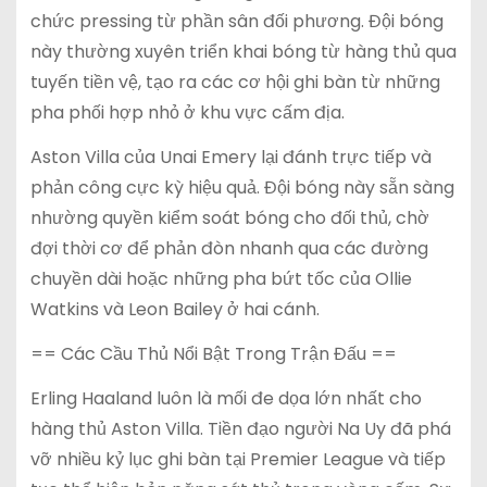
chức pressing từ phần sân đối phương. Đội bóng
này thường xuyên triển khai bóng từ hàng thủ qua
tuyến tiền vệ, tạo ra các cơ hội ghi bàn từ những
pha phối hợp nhỏ ở khu vực cấm địa.
Aston Villa của Unai Emery lại đánh trực tiếp và
phản công cực kỳ hiệu quả. Đội bóng này sẵn sàng
nhường quyền kiểm soát bóng cho đối thủ, chờ
đợi thời cơ để phản đòn nhanh qua các đường
chuyền dài hoặc những pha bứt tốc của Ollie
Watkins và Leon Bailey ở hai cánh.
== Các Cầu Thủ Nổi Bật Trong Trận Đấu ==
Erling Haaland luôn là mối đe dọa lớn nhất cho
hàng thủ Aston Villa. Tiền đạo người Na Uy đã phá
vỡ nhiều kỷ lục ghi bàn tại Premier League và tiếp