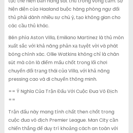
tục thể hiện bản năng sát thủ trong vòng cấm. Sự
hiện diện của Haaland buộc hàng phòng ngự đối
thủ phải dành nhiều sự chú ý, tạo không gian cho
các cầu thủ khác.
Bên phía Aston Villa, Emiliano Martinez là thủ môn
xuất sắc với khả năng phản xạ tuyệt vời và phát
bóng chính xác. Ollie Watkins không chỉ là chân
sút mà còn là điểm mấu chốt trong lối chơi
chuyển đổi trạng thái của Villa, với khả năng
pressing cao và di chuyển thông minh.
== Ý Nghĩa Của Trận Đấu Với Cuộc Đua Vô Địch
==
Trận đấu này mang tính chất then chốt trong
cuộc đua vô địch Premier League. Man City cần
chiến thắng để duy trì khoảng cách an toàn với