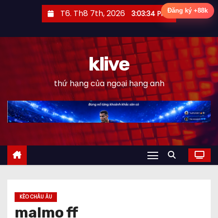
S
Đăng ký +88k
T6. Th8 7th, 2026
3:03:35 PM
k
i
p
klive
t
o
thứ hạng của ngoại hạng anh
c
o
n
t
e
n
t
KÈO CHÂU ÂU
malmo ff