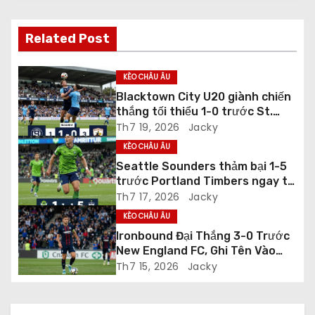
ư
Related Post
ớ
n
KÈO CHÂU ÂU
Blacktown City U20 giành chiến
g
thắng tối thiểu 1-0 trước St.
George City U20 ở vòng Regular
Th7 19, 2026
Jacky
b
Season
KÈO CHÂU ÂU
à
Seattle Sounders thảm bại 1-5
trước Portland Timbers ngay tại
i
Lumen Field
Th7 17, 2026
Jacky
v
KÈO CHÂU ÂU
Ironbound Đại Thắng 3-0 Trước
i
New England FC, Ghi Tên Vào
Vòng Playoff USL League Two
Th7 15, 2026
Jacky
ế
t