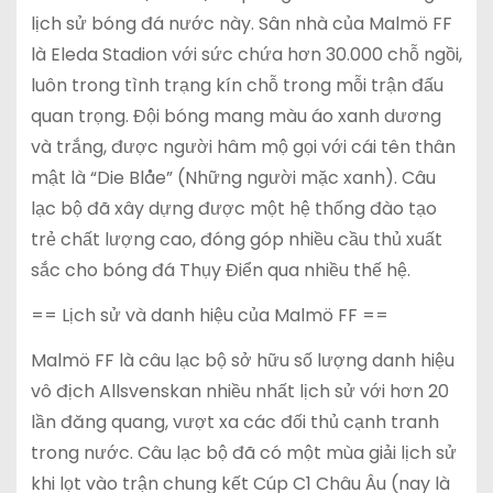
lịch sử bóng đá nước này. Sân nhà của Malmö FF
là Eleda Stadion với sức chứa hơn 30.000 chỗ ngồi,
luôn trong tình trạng kín chỗ trong mỗi trận đấu
quan trọng. Đội bóng mang màu áo xanh dương
và trắng, được người hâm mộ gọi với cái tên thân
mật là “Die Blåe” (Những người mặc xanh). Câu
lạc bộ đã xây dựng được một hệ thống đào tạo
trẻ chất lượng cao, đóng góp nhiều cầu thủ xuất
sắc cho bóng đá Thụy Điển qua nhiều thế hệ.
== Lịch sử và danh hiệu của Malmö FF ==
Malmö FF là câu lạc bộ sở hữu số lượng danh hiệu
vô địch Allsvenskan nhiều nhất lịch sử với hơn 20
lần đăng quang, vượt xa các đối thủ cạnh tranh
trong nước. Câu lạc bộ đã có một mùa giải lịch sử
khi lọt vào trận chung kết Cúp C1 Châu Âu (nay là