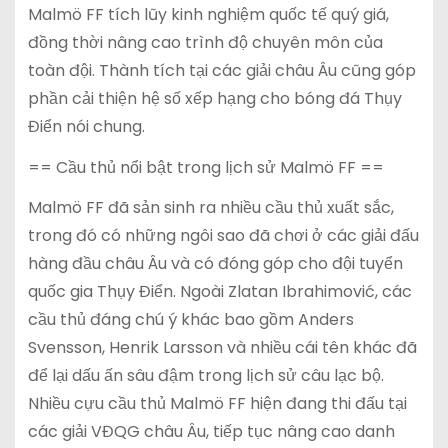
Malmö FF tích lũy kinh nghiệm quốc tế quý giá,
đồng thời nâng cao trình độ chuyên môn của
toàn đội. Thành tích tại các giải châu Âu cũng góp
phần cải thiện hệ số xếp hạng cho bóng đá Thụy
Điển nói chung.
== Cầu thủ nổi bật trong lịch sử Malmö FF ==
Malmö FF đã sản sinh ra nhiều cầu thủ xuất sắc,
trong đó có những ngôi sao đã chơi ở các giải đấu
hàng đầu châu Âu và có đóng góp cho đội tuyển
quốc gia Thụy Điển. Ngoài Zlatan Ibrahimović, các
cầu thủ đáng chú ý khác bao gồm Anders
Svensson, Henrik Larsson và nhiều cái tên khác đã
để lại dấu ấn sâu đậm trong lịch sử câu lạc bộ.
Nhiều cựu cầu thủ Malmö FF hiện đang thi đấu tại
các giải VĐQG châu Âu, tiếp tục nâng cao danh