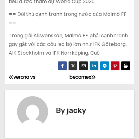
tiêu được tham dự World Cup 2026.
== Đối thủ cạnh tranh trong nước của Malmö FF
==
Trong giải Allsvenskan, Malmö FF phải cạnh tranh
gay gắt với các câu lạc bộ lớn như IFK Göteborg,
AIK Stockholm và IFK Norrköping. Cuộ
verona vs
becamex
Đ
i
ề
By
jacky
u
h