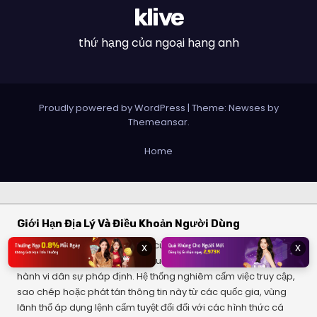
klive
thứ hạng của ngoại hạng anh
Proudly powered by WordPress
|
Theme: Newses by
Themeansar
.
Home
Giới Hạn Địa Lý Và Điều Khoản Người Dùng
Dịch vụ và các bộ lọc thông số của chúng tôi chỉ cung cấp cho
x
x
đối tượng người dùng từ đủ 18 tuổi trở lên, có đầy đủ năng lực
hành vi dân sự pháp định. Hệ thống nghiêm cấm việc truy cập,
sao chép hoặc phát tán thông tin này từ các quốc gia, vùng
lãnh thổ áp dụng lệnh cấm tuyệt đối đối với các hình thức cá