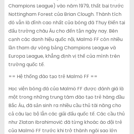
Champions League) vào năm 1979, thất bại trước
Nottingham Forest của Brian Clough. Thành tích
đó vẫn là đỉnh cao nhất của bóng đá Thụy Điển tại
đấu trường châu Âu cho đến tận ngày nay. Bên
cạnh các danh hiệu quốc nội, Malmö FF còn nhiều
lần tham dự vòng bảng Champions League và
Europa League, khẳng định vị thế của mình trên
trường quốc tế.
== Hệ thống đào tạo trẻ Malmö FF ==
Học viện bóng đá của Malmö FF được đánh giá là
một trong những trung tâm đào tạo trẻ hàng đầu
Bắc Âu, đã sản sinh ra nhiều cầu thủ tài năng cho
cả câu lạc bộ lẫn các giải đấu quốc tế. Các cầu thủ
như Zlatan Ibrahimović đã từng khoác áo đội trẻ
của Malmö FF trước khi trở thành ngôi sao lớn