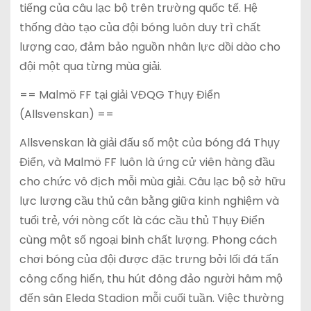
tiếng của câu lạc bộ trên trường quốc tế. Hệ
thống đào tạo của đội bóng luôn duy trì chất
lượng cao, đảm bảo nguồn nhân lực dồi dào cho
đội một qua từng mùa giải.
== Malmö FF tại giải VĐQG Thụy Điển
(Allsvenskan) ==
Allsvenskan là giải đấu số một của bóng đá Thụy
Điển, và Malmö FF luôn là ứng cử viên hàng đầu
cho chức vô địch mỗi mùa giải. Câu lạc bộ sở hữu
lực lượng cầu thủ cân bằng giữa kinh nghiệm và
tuổi trẻ, với nòng cốt là các cầu thủ Thụy Điển
cùng một số ngoại binh chất lượng. Phong cách
chơi bóng của đội được đặc trưng bởi lối đá tấn
công cống hiến, thu hút đông đảo người hâm mộ
đến sân Eleda Stadion mỗi cuối tuần. Việc thường