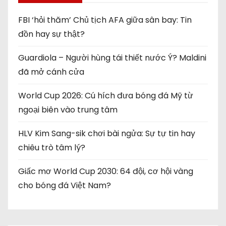
FBI ‘hỏi thăm’ Chủ tịch AFA giữa sân bay: Tin
đồn hay sự thật?
Guardiola – Người hùng tái thiết nước Ý? Maldini
đã mở cánh cửa
World Cup 2026: Cú hích đưa bóng đá Mỹ từ
ngoại biên vào trung tâm
HLV Kim Sang-sik chơi bài ngửa: Sự tự tin hay
chiêu trò tâm lý?
Giấc mơ World Cup 2030: 64 đội, cơ hội vàng
cho bóng đá Việt Nam?