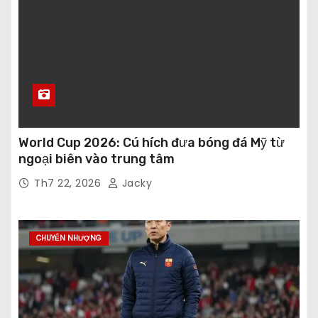
World Cup 2026: Cú hích đưa bóng đá Mỹ từ
ngoại biên vào trung tâm
Th7 22, 2026
Jacky
CHUYỂN NHƯỢNG