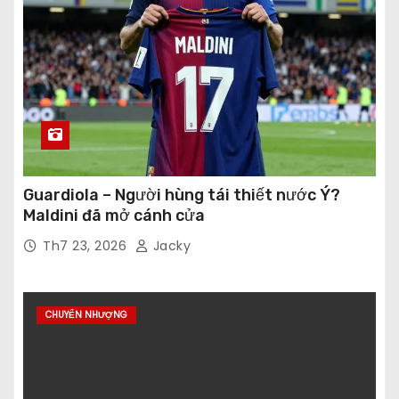
Guardiola – Người hùng tái thiết nước Ý?
Maldini đã mở cánh cửa
Th7 23, 2026
Jacky
CHUYỂN NHƯỢNG