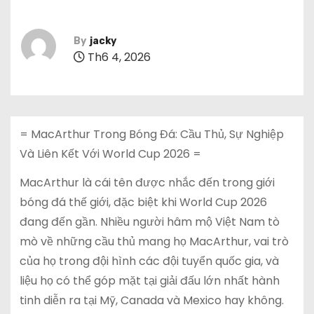
By
jacky
Th6 4, 2026
= MacArthur Trong Bóng Đá: Cầu Thủ, Sự Nghiệp
Và Liên Kết Với World Cup 2026 =
MacArthur là cái tên được nhắc đến trong giới
bóng đá thế giới, đặc biệt khi World Cup 2026
đang đến gần. Nhiều người hâm mộ Việt Nam tò
mò về những cầu thủ mang họ MacArthur, vai trò
của họ trong đội hình các đội tuyển quốc gia, và
liệu họ có thể góp mặt tại giải đấu lớn nhất hành
tinh diễn ra tại Mỹ, Canada và Mexico hay không.