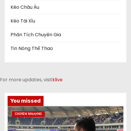
Kèo Châu Âu
Kèo Tài Xỉu
Phân Tích Chuyên Gia
Tin Nóng Thể Thao
For more updates, visit
klive
You missed
CHUYỂN NHƯỢNG