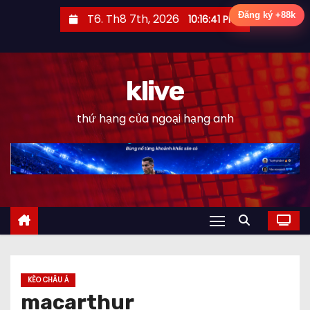
S
Đăng ký +88k
T6. Th8 7th, 2026
10:16:42 PM
k
i
p
klive
t
o
thứ hạng của ngoại hạng anh
c
o
n
t
e
n
t
KÈO CHÂU Á
macarthur