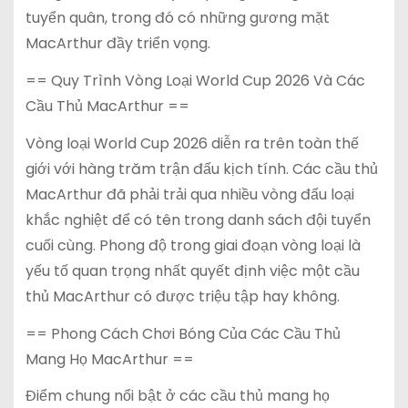
tuyển quân, trong đó có những gương mặt
MacArthur đầy triển vọng.
== Quy Trình Vòng Loại World Cup 2026 Và Các
Cầu Thủ MacArthur ==
Vòng loại World Cup 2026 diễn ra trên toàn thế
giới với hàng trăm trận đấu kịch tính. Các cầu thủ
MacArthur đã phải trải qua nhiều vòng đấu loại
khắc nghiệt để có tên trong danh sách đội tuyển
cuối cùng. Phong độ trong giai đoạn vòng loại là
yếu tố quan trọng nhất quyết định việc một cầu
thủ MacArthur có được triệu tập hay không.
== Phong Cách Chơi Bóng Của Các Cầu Thủ
Mang Họ MacArthur ==
Điểm chung nổi bật ở các cầu thủ mang họ