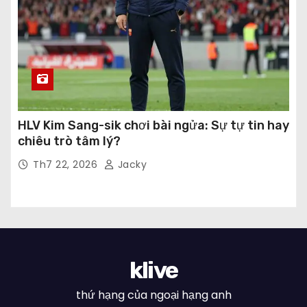
HLV Kim Sang-sik chơi bài ngửa: Sự tự tin hay
chiêu trò tâm lý?
Th7 22, 2026
Jacky
klive
thứ hạng của ngoại hạng anh