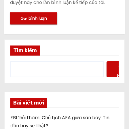
duyệt này cho lần bình luận kế tiếp của tôi.
Tìm kiếm
Tìm
kiếm
Bài viết mới
FBI ‘hỏi thăm’ Chủ tịch AFA giữa sân bay: Tin
đồn hay sự thật?