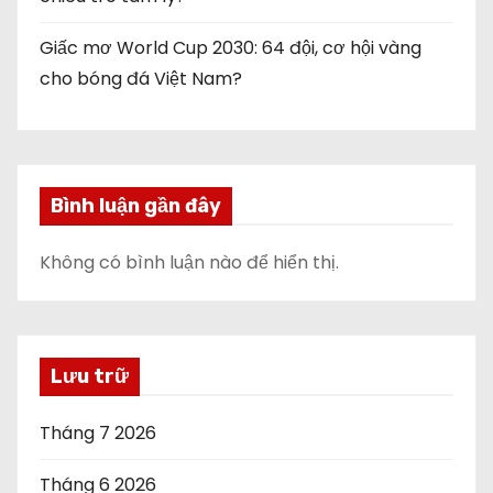
Giấc mơ World Cup 2030: 64 đội, cơ hội vàng
cho bóng đá Việt Nam?
Bình luận gần đây
Không có bình luận nào để hiển thị.
Lưu trữ
Tháng 7 2026
Tháng 6 2026