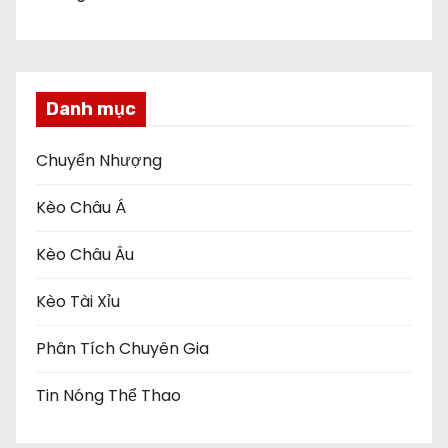
Danh mục
Chuyển Nhượng
Kèo Châu Á
Kèo Châu Âu
Kèo Tài Xỉu
Phân Tích Chuyên Gia
Tin Nóng Thể Thao