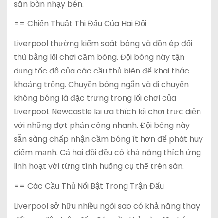
săn bàn nhạy bén.
== Chiến Thuật Thi Đấu Của Hai Đội
Liverpool thường kiểm soát bóng và dồn ép đối
thủ bằng lối chơi cầm bóng. Đội bóng này tận
dụng tốc độ của các cầu thủ biên để khai thác
khoảng trống. Chuyền bóng ngắn và di chuyển
không bóng là đặc trưng trong lối chơi của
Liverpool. Newcastle lại ưa thích lối chơi trực diện
với những đợt phản công nhanh. Đội bóng này
sẵn sàng chấp nhận cầm bóng ít hơn để phát huy
điểm mạnh. Cả hai đội đều có khả năng thích ứng
linh hoạt với từng tình huống cụ thể trên sân.
== Các Cầu Thủ Nổi Bật Trong Trận Đấu
Liverpool sở hữu nhiều ngôi sao có khả năng thay