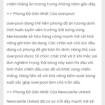
chiến thắng ấn tượng trong những năm gần đây.
== Phong Độ Gần Nhất Của Liverpool
Liverpool đang thể hiện phong độ ấn tượng dưới
thời huấn luyện viên trưởng. Đội bóng vùng
Merseyside sở hữu hàng công mạnh mẽ với khả
năng ghi bàn đa dạng. Các chân sút chủ lực đều
đang có phong độ ghi bàn ổn định. Hàng thủ của
Liverpool được tổ chức chặt chẽ và ít khi mắc sai
lầm nghiêm trọng. Đội bóng này luôn thi đấu với
tinh thần chiến đấu cao độ và khát vọng chiến
thắng. Hàng tiền vệ với khả năng kiểm soát bóng
xuất sắc giúp Liverpool làm chủ trận đấu.
== Phong Độ Gần Nhất Của Newcastle United
Newcastle United đã có sự trỗi dậy mạnh mẽ kể