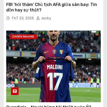
FBI ‘hỏi thăm’ Chủ tịch AFA giữa sân bay: Tin
đồn hay sự thật?
Th7 23, 2026
Jacky
CHUYỂN NHƯỢNG