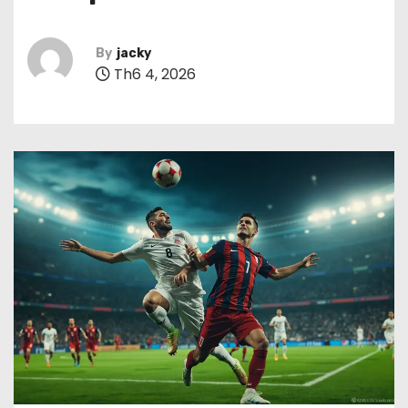
By
jacky
Th6 4, 2026