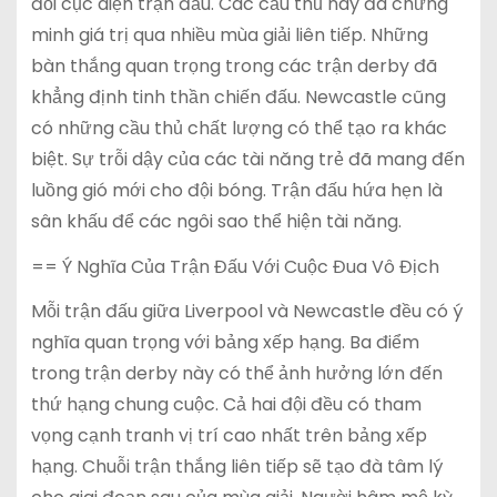
đổi cục diện trận đấu. Các cầu thủ này đã chứng
minh giá trị qua nhiều mùa giải liên tiếp. Những
bàn thắng quan trọng trong các trận derby đã
khẳng định tinh thần chiến đấu. Newcastle cũng
có những cầu thủ chất lượng có thể tạo ra khác
biệt. Sự trỗi dậy của các tài năng trẻ đã mang đến
luồng gió mới cho đội bóng. Trận đấu hứa hẹn là
sân khấu để các ngôi sao thể hiện tài năng.
== Ý Nghĩa Của Trận Đấu Với Cuộc Đua Vô Địch
Mỗi trận đấu giữa Liverpool và Newcastle đều có ý
nghĩa quan trọng với bảng xếp hạng. Ba điểm
trong trận derby này có thể ảnh hưởng lớn đến
thứ hạng chung cuộc. Cả hai đội đều có tham
vọng cạnh tranh vị trí cao nhất trên bảng xếp
hạng. Chuỗi trận thắng liên tiếp sẽ tạo đà tâm lý