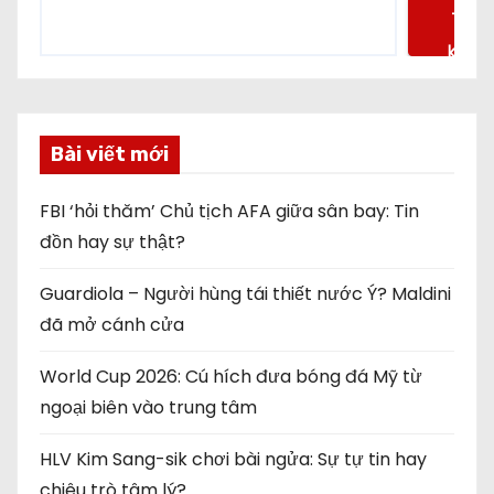
Tìm
kiếm
Bài viết mới
FBI ‘hỏi thăm’ Chủ tịch AFA giữa sân bay: Tin
đồn hay sự thật?
Guardiola – Người hùng tái thiết nước Ý? Maldini
đã mở cánh cửa
World Cup 2026: Cú hích đưa bóng đá Mỹ từ
ngoại biên vào trung tâm
HLV Kim Sang-sik chơi bài ngửa: Sự tự tin hay
chiêu trò tâm lý?