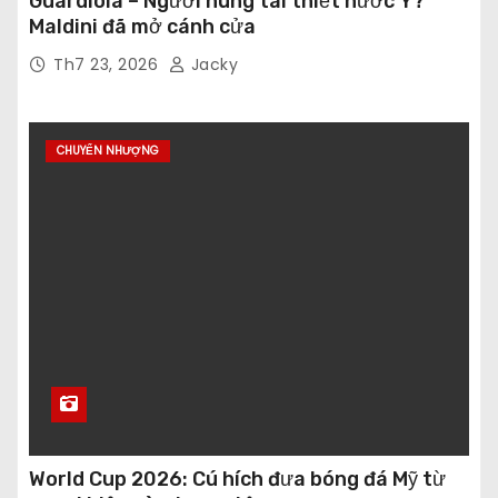
Guardiola – Người hùng tái thiết nước Ý?
Maldini đã mở cánh cửa
Th7 23, 2026
Jacky
CHUYỂN NHƯỢNG
World Cup 2026: Cú hích đưa bóng đá Mỹ từ