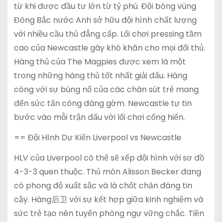
từ khi được đầu tư lớn từ tỷ phú. Đội bóng vùng
Đông Bắc nước Anh sở hữu đội hình chất lượng
với nhiều cầu thủ đẳng cấp. Lối chơi pressing tầm
cao của Newcastle gây khó khăn cho mọi đối thủ.
Hàng thủ của The Magpies được xem là một
trong những hàng thủ tốt nhất giải đấu. Hàng
công với sự bùng nổ của các chân sút trẻ mang
đến sức tấn công đáng gờm. Newcastle tự tin
bước vào mỗi trận đấu với lối chơi cống hiến.
== Đội Hình Dự Kiến Liverpool vs Newcastle
HLV của Liverpool có thể sẽ xếp đội hình với sơ đồ
4-3-3 quen thuộc. Thủ môn Alisson Becker đang
có phong độ xuất sắc và là chốt chặn đáng tin
cậy. Hàng后卫 với sự kết hợp giữa kinh nghiệm và
sức trẻ tạo nên tuyến phòng ngự vững chắc. Tiền