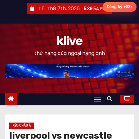
S
Đăng ký +88k
T6. Th8 7th, 2026
5:39:56 PM
k
i
p
klive
t
o
thứ hạng của ngoại hạng anh
c
o
n
t
e
n
t
KÈO CHÂU Á
liverpool vs newcastle