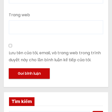
Trang web
Lưu tên của tôi, email, và trang web trong trình
duyệt này cho lần bình luận kế tiếp của tôi.
Tìm kiếm