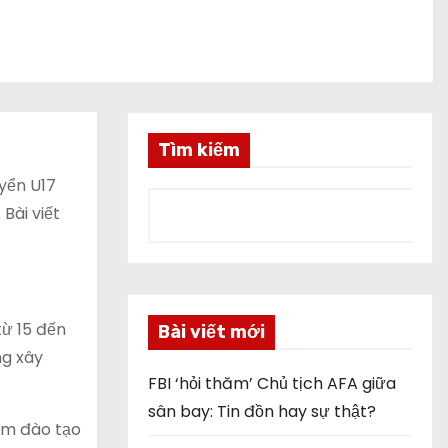
Tìm kiếm
yển U17
Bài viết
từ 15 đến
Bài viết mới
ng xây
FBI ‘hỏi thăm’ Chủ tịch AFA giữa
sân bay: Tin đồn hay sự thật?
tâm đào tạo