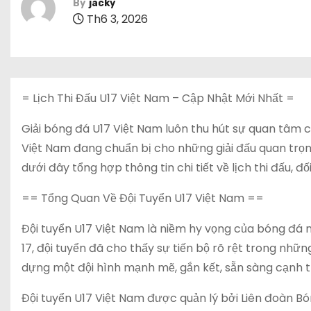
By
jacky
Th6 3, 2026
= Lịch Thi Đấu U17 Việt Nam – Cập Nhật Mới Nhất =
Giải bóng đá U17 Việt Nam luôn thu hút sự quan tâm 
Việt Nam đang chuẩn bị cho những giải đấu quan trọng s
dưới đây tổng hợp thông tin chi tiết về lịch thi đấu, đ
== Tổng Quan Về Đội Tuyển U17 Việt Nam ==
Đội tuyển U17 Việt Nam là niềm hy vọng của bóng đá n
17, đội tuyển đã cho thấy sự tiến bộ rõ rệt trong n
dựng một đội hình mạnh mẽ, gắn kết, sẵn sàng cạnh tr
Đội tuyển U17 Việt Nam được quản lý bởi Liên đoàn Bó