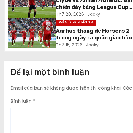
Clyde vs Annan Athletic: Đại
chiến đáy bảng League Cup
b
Scotland
Th7 20, 2026
Jacky
à
PHÂN TÍCH CHUYÊN GIA
Aarhus thắng dễ Horsens 2
i
trong ngày ra quân giao hữu
2026
Th7 15, 2026
Jacky
v
i
Để lại một bình luận
ế
t
Email của bạn sẽ không được hiển thị công khai.
Các
Bình luận
*