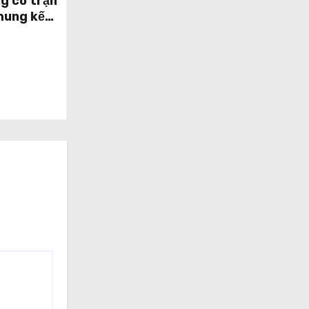
g có trận
chung kết