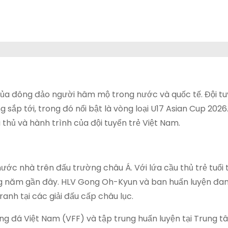
của đông đảo người hâm mộ trong nước và quốc tế. Đội tu
ắp tới, trong đó nổi bật là vòng loại U17 Asian Cup 2026. 
ối thủ và hành trình của đội tuyển trẻ Việt Nam.
ước nhà trên đấu trường châu Á. Với lứa cầu thủ trẻ tuổi 
hững năm gần đây. HLV Gong Oh-Kyun và ban huấn luyện đa
anh tại các giải đấu cấp châu lục.
ng đá Việt Nam (VFF) và tập trung huấn luyện tại Trung 