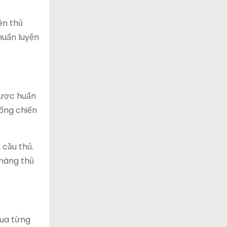
ên thủ
huấn luyện
được huấn
hống chiến
 cầu thủ.
 hàng thủ
qua từng