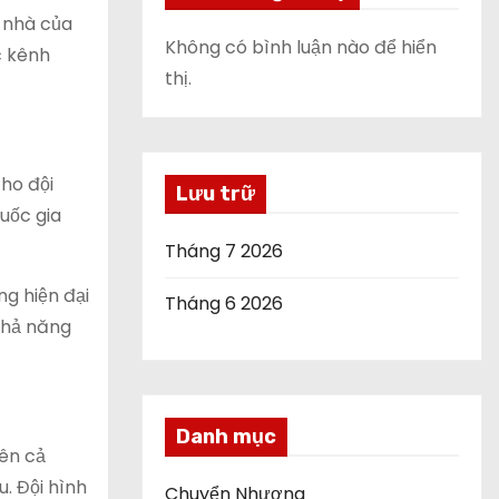
 nhà của
Không có bình luận nào để hiển
c kênh
thị.
cho đội
Lưu trữ
uốc gia
Tháng 7 2026
ng hiện đại
Tháng 6 2026
 khả năng
Danh mục
rên cả
u. Đội hình
Chuyển Nhượng