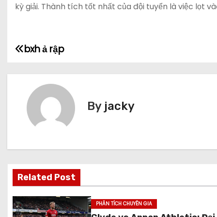
kỳ giải. Thành tích tốt nhất của đội tuyển là việc lọt v
bxh ả rập
Đ
i
ề
By
jacky
u
h
ư
ớ
Related Post
n
PHÂN TÍCH CHUYÊN GIA
g