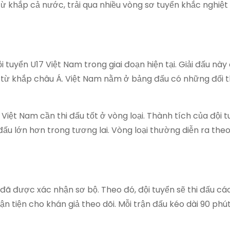
 khắp cả nước, trải qua nhiều vòng sơ tuyển khắc nghiệt 
i tuyển U17 Việt Nam trong giai đoạn hiện tại. Giải đấu nà
n từ khắp châu Á. Việt Nam nằm ở bảng đấu có những đối 
Việt Nam cần thi đấu tốt ở vòng loại. Thành tích của đội t
 đấu lớn hơn trong tương lai. Vòng loại thường diễn ra the
6 đã được xác nhận sơ bộ. Theo đó, đội tuyển sẽ thi đấu cá
n tiện cho khán giả theo dõi. Mỗi trận đấu kéo dài 90 phú