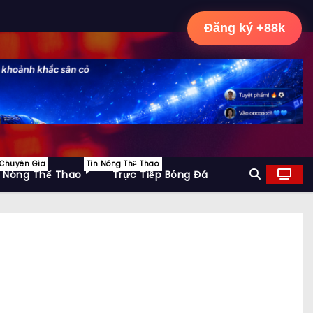
Đăng ký +88k
 Chuyên Gia
Tin Nóng Thể Thao
n Nóng Thể Thao
Trực Tiếp Bóng Đá