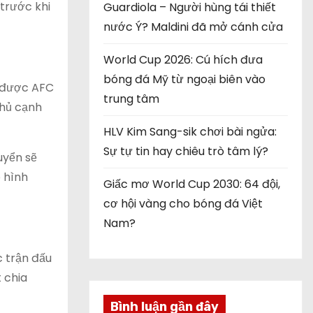
trước khi
Guardiola – Người hùng tái thiết
nước Ý? Maldini đã mở cánh cửa
World Cup 2026: Cú hích đưa
bóng đá Mỹ từ ngoại biên vào
y được AFC
trung tâm
thủ cạnh
HLV Kim Sang-sik chơi bài ngửa:
Sự tự tin hay chiêu trò tâm lý?
uyển sẽ
o hình
Giấc mơ World Cup 2030: 64 đội,
cơ hội vàng cho bóng đá Việt
Nam?
c trận đấu
t chia
Bình luận gần đây