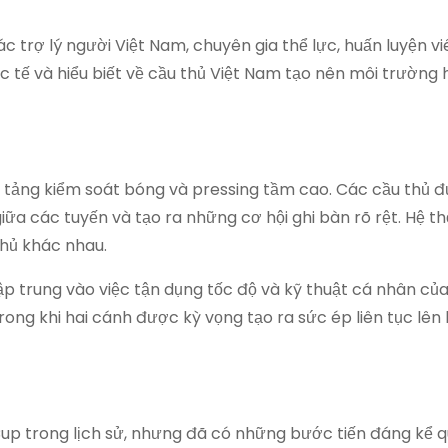
trợ lý người Việt Nam, chuyên gia thể lực, huấn luyện vi
 tế và hiểu biết về cầu thủ Việt Nam tạo nên môi trường 
ền tảng kiểm soát bóng và pressing tầm cao. Các cầu thủ 
iữa các tuyến và tạo ra những cơ hội ghi bàn rõ rệt. Hệ t
 thủ khác nhau.
p trung vào việc tận dụng tốc độ và kỹ thuật cá nhân của
 trong khi hai cánh được kỳ vọng tạo ra sức ép liên tục lên
Cup trong lịch sử, nhưng đã có những bước tiến đáng kể 