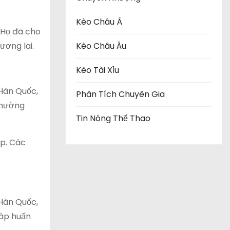
Kèo Châu Á
 Họ đã cho
ương lai.
Kèo Châu Âu
Kèo Tài Xỉu
Hàn Quốc,
Phân Tích Chuyên Gia
thường
Tin Nóng Thể Thao
ếp. Các
Hàn Quốc,
háp huấn