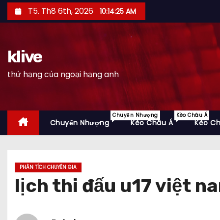
S
T5. Th8 6th, 2026
10:14:26 AM
k
i
p
klive
t
thứ hạng của ngoại hạng anh
o
c
o
n
Chuyển Nhượng
Kèo Châu Á
Chuyển Nhượng
Kèo Châu Á
Kèo C
t
e
n
PHÂN TÍCH CHUYÊN GIA
t
lịch thi đấu u17 việt n