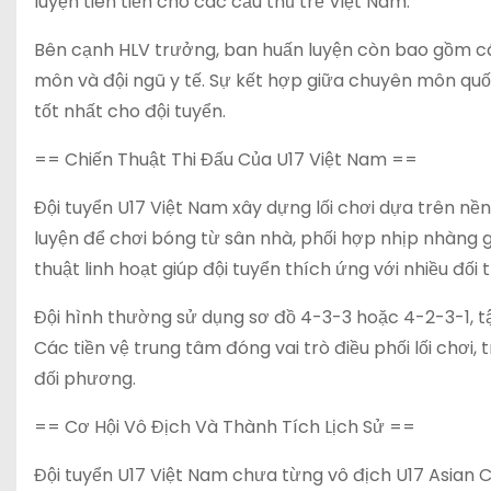
luyện tiên tiến cho các cầu thủ trẻ Việt Nam.
Bên cạnh HLV trưởng, ban huấn luyện còn bao gồm các 
môn và đội ngũ y tế. Sự kết hợp giữa chuyên môn quốc
tốt nhất cho đội tuyển.
== Chiến Thuật Thi Đấu Của U17 Việt Nam ==
Đội tuyển U17 Việt Nam xây dựng lối chơi dựa trên n
luyện để chơi bóng từ sân nhà, phối hợp nhịp nhàng g
thuật linh hoạt giúp đội tuyển thích ứng với nhiều đối
Đội hình thường sử dụng sơ đồ 4-3-3 hoặc 4-2-3-1, tậ
Các tiền vệ trung tâm đóng vai trò điều phối lối chơi,
đối phương.
== Cơ Hội Vô Địch Và Thành Tích Lịch Sử ==
Đội tuyển U17 Việt Nam chưa từng vô địch U17 Asian 