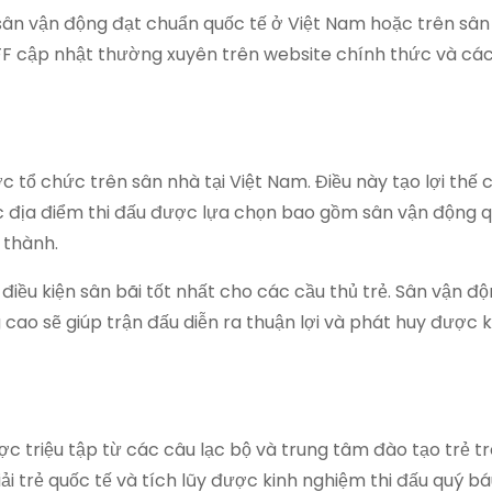
sân vận động đạt chuẩn quốc tế ở Việt Nam hoặc trên sân
 VFF cập nhật thường xuyên trên website chính thức và cá
 tổ chức trên sân nhà tại Việt Nam. Điều này tạo lợi thế 
c địa điểm thi đấu được lựa chọn bao gồm sân vận động q
 thành.
iều kiện sân bãi tốt nhất cho các cầu thủ trẻ. Sân vận độ
 cao sẽ giúp trận đấu diễn ra thuận lợi và phát huy được
 triệu tập từ các câu lạc bộ và trung tâm đào tạo trẻ t
ải trẻ quốc tế và tích lũy được kinh nghiệm thi đấu quý bá