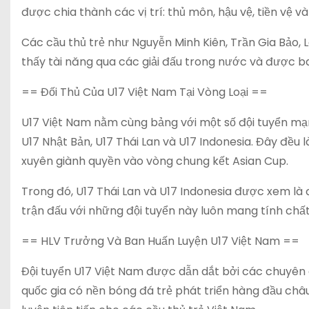
được chia thành các vị trí: thủ môn, hậu vệ, tiền vệ và
Các cầu thủ trẻ như Nguyễn Minh Kiên, Trần Gia Bảo,
thấy tài năng qua các giải đấu trong nước và được ba
== Đối Thủ Của U17 Việt Nam Tại Vòng Loại ==
U17 Việt Nam nằm cùng bảng với một số đội tuyển mạ
U17 Nhật Bản, U17 Thái Lan và U17 Indonesia. Đây đều
xuyên giành quyền vào vòng chung kết Asian Cup.
Trong đó, U17 Thái Lan và U17 Indonesia được xem là đ
trận đấu với những đội tuyển này luôn mang tính chất 
== HLV Trưởng Và Ban Huấn Luyện U17 Việt Nam ==
Đội tuyển U17 Việt Nam được dẫn dắt bởi các chuyên
quốc gia có nền bóng đá trẻ phát triển hàng đầu châ