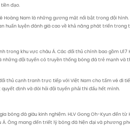
 tiền đạo.
 Lê Hoàng Nam là những gương mặt nổi bật trong đội hình.
n huấn luyện đánh giá cao về khả năng phát triển trong t
nh trong khu vực châu Á. Các đối thủ chính bao gồm U17 
 là những đội tuyển có truyền thống bóng đá trẻ mạnh và 
ối thủ cạnh tranh trực tiếp với Việt Nam cho tấm vé đi ti
quyết định và đòi hỏi đội tuyển phải thi đấu hết mình.
 gia bóng đá giàu kinh nghiệm. HLV Gong Oh-Kyun đến từ 
u Á. Ông mang đến triết lý bóng đá hiện đại và phương p