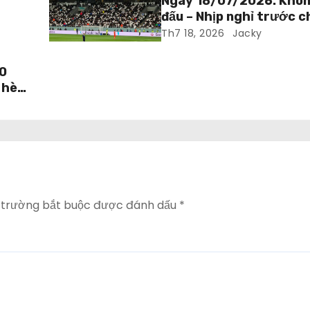
Ngày 18/07/2026: Khôn
đấu – Nhịp nghỉ trước 
World Cup
Th7 18, 2026
Jacky
-0
 hè
 trường bắt buộc được đánh dấu
*