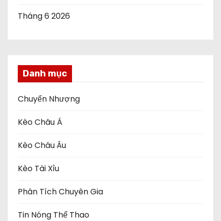
Tháng 6 2026
Danh mục
Chuyển Nhượng
Kèo Châu Á
Kèo Châu Âu
Kèo Tài Xỉu
Phân Tích Chuyên Gia
Tin Nóng Thể Thao