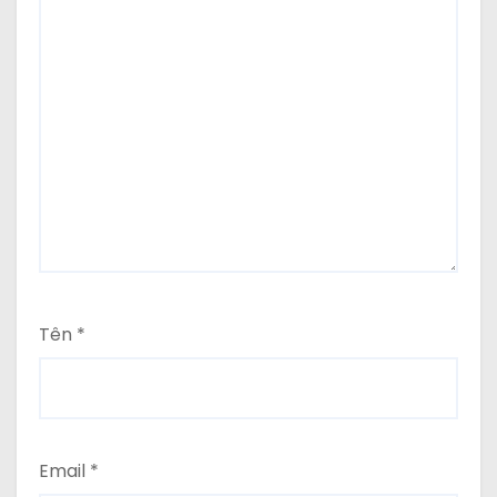
Tên
*
Email
*