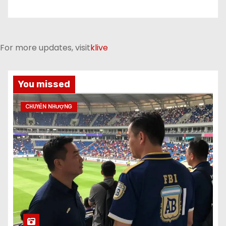
For more updates, visit
klive
You missed
CHUYỂN NHƯỢNG