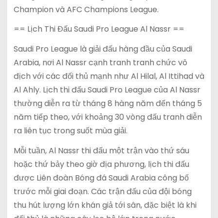
Champion và AFC Champions League.
== Lịch Thi Đấu Saudi Pro League Al Nassr ==
Saudi Pro League là giải đấu hàng đầu của Saudi
Arabia, nơi Al Nassr cạnh tranh tranh chức vô
địch với các đối thủ mạnh như Al Hilal, Al Ittihad và
Al Ahly. Lịch thi đấu Saudi Pro League của Al Nassr
thường diễn ra từ tháng 8 hàng năm đến tháng 5
năm tiếp theo, với khoảng 30 vòng đấu tranh diễn
ra liên tục trong suốt mùa giải.
Mỗi tuần, Al Nassr thi đấu một trận vào thứ sáu
hoặc thứ bảy theo giờ địa phương, lịch thi đấu
được Liên đoàn Bóng đá Saudi Arabia công bố
trước mỗi giai đoạn. Các trận đấu của đội bóng
thu hút lượng lớn khán giả tới sân, đặc biệt là khi