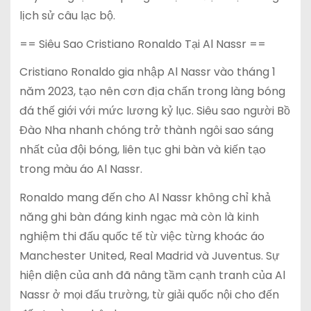
lịch sử câu lạc bộ.
== Siêu Sao Cristiano Ronaldo Tại Al Nassr ==
Cristiano Ronaldo gia nhập Al Nassr vào tháng 1
năm 2023, tạo nên cơn địa chấn trong làng bóng
đá thế giới với mức lương kỷ lục. Siêu sao người Bồ
Đào Nha nhanh chóng trở thành ngôi sao sáng
nhất của đội bóng, liên tục ghi bàn và kiến tạo
trong màu áo Al Nassr.
Ronaldo mang đến cho Al Nassr không chỉ khả
năng ghi bàn đáng kinh ngạc mà còn là kinh
nghiệm thi đấu quốc tế từ việc từng khoác áo
Manchester United, Real Madrid và Juventus. Sự
hiện diện của anh đã nâng tầm cạnh tranh của Al
Nassr ở mọi đấu trường, từ giải quốc nội cho đến