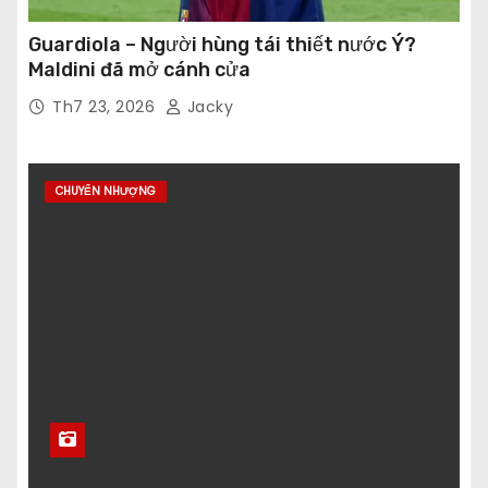
Guardiola – Người hùng tái thiết nước Ý?
Maldini đã mở cánh cửa
Th7 23, 2026
Jacky
CHUYỂN NHƯỢNG