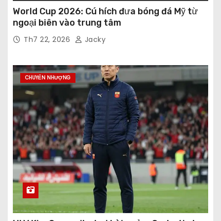
World Cup 2026: Cú hích đưa bóng đá Mỹ từ
ngoại biên vào trung tâm
Th7 22, 2026
Jacky
CHUYỂN NHƯỢNG