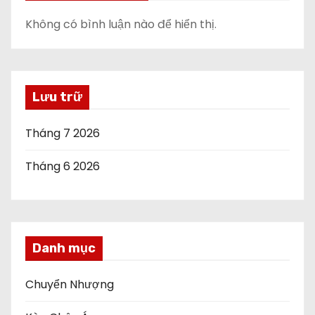
Không có bình luận nào để hiển thị.
Lưu trữ
Tháng 7 2026
Tháng 6 2026
Danh mục
Chuyển Nhượng