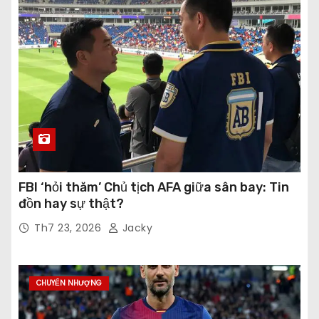
FBI ‘hỏi thăm’ Chủ tịch AFA giữa sân bay: Tin
đồn hay sự thật?
Th7 23, 2026
Jacky
CHUYỂN NHƯỢNG