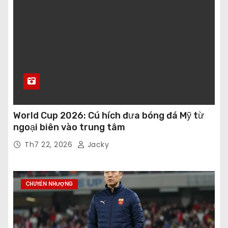
World Cup 2026: Cú hích đưa bóng đá Mỹ từ
ngoại biên vào trung tâm
Th7 22, 2026
Jacky
CHUYỂN NHƯỢNG