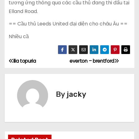
tương ứng thông qua các cầu thủ đang thi đấu tại
Elland Road.
== Cầu thủ Leeds United đại diện cho châu Âu ==
Nhiều cầ
ilia topuria
everton – brentford
Đ
i
ề
By
jacky
u
h
ư