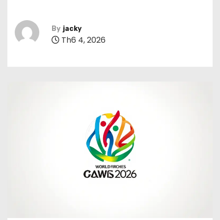
By
jacky
Th6 4, 2026