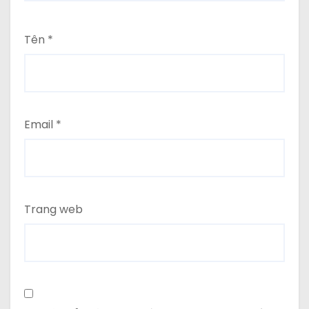
Tên
*
Email
*
Trang web