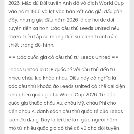
2026. Mặc dù Đội tuyển Anh đã vô địch World Cup
vào năm 1966 và lọt vào bán kết các giải đấu gần
đây, nhưng giải đấu năm 2026 là cơ hội để đội
tuyển tiến xa hơn. Các cầu thủ Leeds United nếu
được triệu tập sẽ mang đến sự cạnh tranh cần
thiết trong đội hình.
== Các quốc gia có cầu thủ từ Leeds United ==
Leeds United là CLB quốc tế với cầu thủ đến từ
nhiều châu lục khác nhau. Điều này có nghĩa là
các cầu thủ khoác áo Leeds United có thể đại diện
cho nhiều quốc gia tại World Cup 2026. Từ các
quốc gia thuộc châu Âu, châu Mỹ, châu Phi cho
đến châu Á, danh sách cầu thủ quốc tế của Leeds
luôn đa dạng. Đây là lợi thế lớn giúp người hâm
mộ từ nhiều quốc gia có thể cổ vũ cho đội tuyển