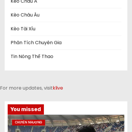
Kèo Châu Á
Kèo Châu Âu
Kèo Tài Xỉu
Phân Tích Chuyên Gia
Tin Nóng Thể Thao
For more updates, visit
klive
You missed
CHUYỂN NHƯỢNG