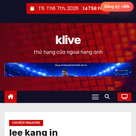
S
Đăng ký +88k
T6. Th8 7th, 2026
1:47:59 PM
k
i
p
klive
t
o
thứ hạng của ngoại hạng anh
c
o
n
t
e
n
t
CHUYỂN NHƯỢNG
lee kang in