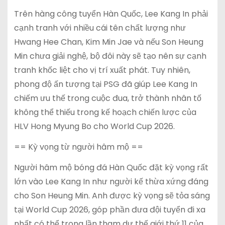
Trên hàng công tuyển Hàn Quốc, Lee Kang In phải
cạnh tranh với nhiều cái tên chất lượng như
Hwang Hee Chan, Kim Min Jae và nếu Son Heung
Min chưa giải nghệ, bộ đôi này sẽ tạo nên sự cạnh
tranh khốc liệt cho vị trí xuất phát. Tuy nhiên,
phong độ ấn tượng tại PSG đã giúp Lee Kang In
chiếm ưu thế trong cuộc đua, trở thành nhân tố
không thể thiếu trong kế hoạch chiến lược của
HLV Hong Myung Bo cho World Cup 2026.
== Kỳ vọng từ người hâm mộ ==
Người hâm mộ bóng đá Hàn Quốc đặt kỳ vọng rất
lớn vào Lee Kang In như người kế thừa xứng đáng
cho Son Heung Min. Anh được kỳ vọng sẽ tỏa sáng
tại World Cup 2026, góp phần đưa đội tuyển đi xa
nhất có thể trong lần tham dự thế giới thứ 11 của