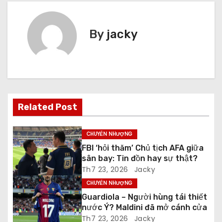
i
ề
By
jacky
u
h
ư
Related Post
ớ
n
CHUYỂN NHƯỢNG
FBI ‘hỏi thăm’ Chủ tịch AFA giữa
g
sân bay: Tin đồn hay sự thật?
Th7 23, 2026
Jacky
b
CHUYỂN NHƯỢNG
à
Guardiola – Người hùng tái thiết
nước Ý? Maldini đã mở cánh cửa
i
Th7 23, 2026
Jacky