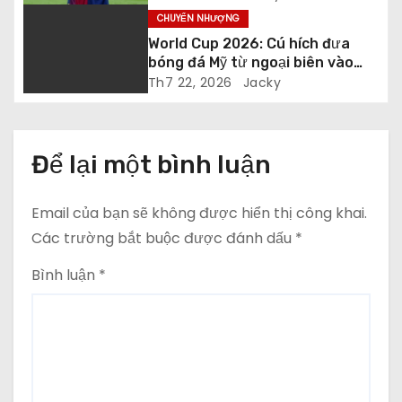
v
CHUYỂN NHƯỢNG
World Cup 2026: Cú hích đưa
i
bóng đá Mỹ từ ngoại biên vào
trung tâm
Th7 22, 2026
Jacky
ế
t
Để lại một bình luận
Email của bạn sẽ không được hiển thị công khai.
Các trường bắt buộc được đánh dấu
*
Bình luận
*