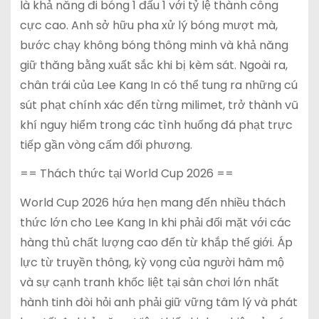
là khả năng đi bóng 1 đấu 1 với tỷ lệ thành công
cực cao. Anh sở hữu pha xử lý bóng mượt mà,
bước chạy không bóng thông minh và khả năng
giữ thăng bằng xuất sắc khi bị kèm sát. Ngoài ra,
chân trái của Lee Kang In có thể tung ra những cú
sút phạt chính xác đến từng milimet, trở thành vũ
khí nguy hiểm trong các tình huống đá phạt trực
tiếp gần vòng cấm đối phương.
== Thách thức tại World Cup 2026 ==
World Cup 2026 hứa hẹn mang đến nhiều thách
thức lớn cho Lee Kang In khi phải đối mặt với các
hàng thủ chất lượng cao đến từ khắp thế giới. Áp
lực từ truyền thông, kỳ vọng của người hâm mộ
và sự cạnh tranh khốc liệt tại sân chơi lớn nhất
hành tinh đòi hỏi anh phải giữ vững tâm lý và phát