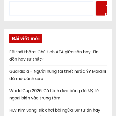
Tìm
kiếm
Bài viết mới
FBI ‘hỏi thăm’ Chủ tịch AFA giữa sân bay: Tin
đồn hay sự thật?
Guardiola – Người hùng tái thiết nước Ý? Maldini
đã mở cánh cửa
World Cup 2026: Cú hích đưa bóng đá Mỹ từ
ngoại biên vào trung tâm
HLV Kim Sang-sik chơi bài ngửa: Sự tự tin hay