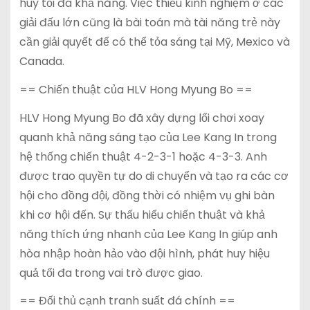
huy tối đa khả năng. Việc thiếu kinh nghiệm ở các
giải đấu lớn cũng là bài toán mà tài năng trẻ này
cần giải quyết để có thể tỏa sáng tại Mỹ, Mexico và
Canada.
== Chiến thuật của HLV Hong Myung Bo ==
HLV Hong Myung Bo đã xây dựng lối chơi xoay
quanh khả năng sáng tạo của Lee Kang In trong
hệ thống chiến thuật 4-2-3-1 hoặc 4-3-3. Anh
được trao quyền tự do di chuyển và tạo ra các cơ
hội cho đồng đội, đồng thời có nhiệm vụ ghi bàn
khi cơ hội đến. Sự thấu hiểu chiến thuật và khả
năng thích ứng nhanh của Lee Kang In giúp anh
hòa nhập hoàn hảo vào đội hình, phát huy hiệu
quả tối đa trong vai trò được giao.
== Đối thủ cạnh tranh suất đá chính ==