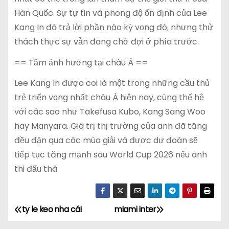
Hàn Quốc. Sự tự tin và phong độ ổn định của Lee
Kang In đã trả lời phần nào kỳ vọng đó, nhưng thử
thách thực sự vẫn đang chờ đợi ở phía trước.
== Tầm ảnh hưởng tại châu Á ==
Lee Kang In được coi là một trong những cầu thủ
trẻ triển vọng nhất châu Á hiện nay, cùng thế hệ
với các sao như Takefusa Kubo, Kang Sang Woo
hay Manyara. Giá trị thị trường của anh đã tăng
đều đặn qua các mùa giải và được dự đoán sẽ
tiếp tục tăng mạnh sau World Cup 2026 nếu anh
thi đấu thà
ty le keo nha cái
miami inter
Đ