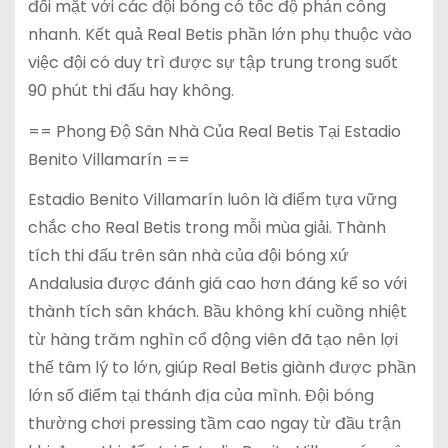
đối mặt với các đội bóng có tốc độ phản công
nhanh. Kết quả Real Betis phần lớn phụ thuộc vào
việc đội có duy trì được sự tập trung trong suốt
90 phút thi đấu hay không.
== Phong Độ Sân Nhà Của Real Betis Tại Estadio
Benito Villamarín ==
Estadio Benito Villamarín luôn là điểm tựa vững
chắc cho Real Betis trong mỗi mùa giải. Thành
tích thi đấu trên sân nhà của đội bóng xứ
Andalusia được đánh giá cao hơn đáng kể so với
thành tích sân khách. Bầu không khí cuồng nhiệt
từ hàng trăm nghìn cổ động viên đã tạo nên lợi
thế tâm lý to lớn, giúp Real Betis giành được phần
lớn số điểm tại thánh địa của mình. Đội bóng
thường chơi pressing tầm cao ngay từ đầu trận