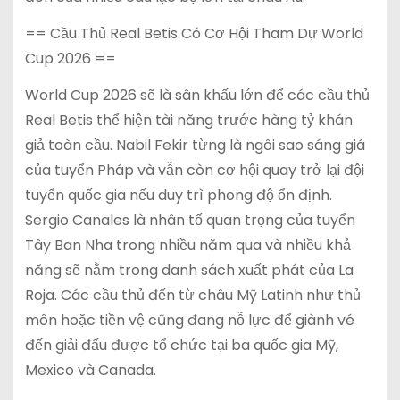
== Cầu Thủ Real Betis Có Cơ Hội Tham Dự World
Cup 2026 ==
World Cup 2026 sẽ là sân khấu lớn để các cầu thủ
Real Betis thể hiện tài năng trước hàng tỷ khán
giả toàn cầu. Nabil Fekir từng là ngôi sao sáng giá
của tuyển Pháp và vẫn còn cơ hội quay trở lại đội
tuyển quốc gia nếu duy trì phong độ ổn định.
Sergio Canales là nhân tố quan trọng của tuyển
Tây Ban Nha trong nhiều năm qua và nhiều khả
năng sẽ nằm trong danh sách xuất phát của La
Roja. Các cầu thủ đến từ châu Mỹ Latinh như thủ
môn hoặc tiền vệ cũng đang nỗ lực để giành vé
đến giải đấu được tổ chức tại ba quốc gia Mỹ,
Mexico và Canada.