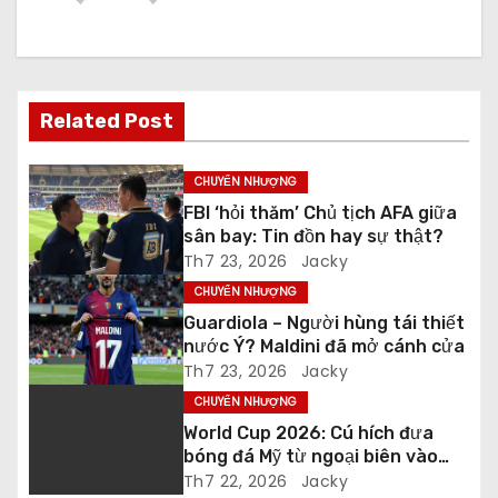
ư
ớ
Related Post
n
g
CHUYỂN NHƯỢNG
FBI ‘hỏi thăm’ Chủ tịch AFA giữa
b
sân bay: Tin đồn hay sự thật?
Th7 23, 2026
Jacky
à
CHUYỂN NHƯỢNG
i
Guardiola – Người hùng tái thiết
nước Ý? Maldini đã mở cánh cửa
v
Th7 23, 2026
Jacky
CHUYỂN NHƯỢNG
i
World Cup 2026: Cú hích đưa
ế
bóng đá Mỹ từ ngoại biên vào
trung tâm
Th7 22, 2026
Jacky