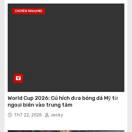
CHUYỂN NHƯỢNG
World Cup 2026: Cú hích đưa bóng đá Mỹ từ
ngoại biên vào trung tâm
Th7 22, 2026
Jacky