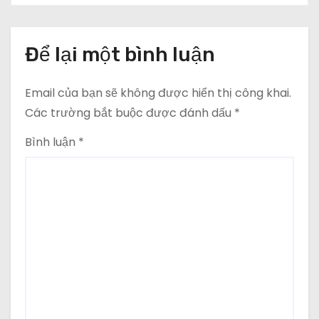
t
Để lại một bình luận
Email của bạn sẽ không được hiển thị công khai.
Các trường bắt buộc được đánh dấu
*
Bình luận
*