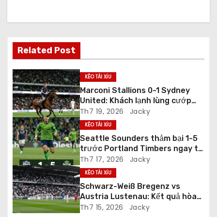
h
ư
Related Post
ớ
n
KÈO TÀI XỈU
Marconi Stallions 0-1 Sydney
g
United: Khách lạnh lùng cướp
điểm tại Marconi Stadium
Th7 19, 2026
Jacky
b
KÈO TÀI XỈU
à
Seattle Sounders thảm bại 1-5
trước Portland Timbers ngay tại
i
Lumen Field
Th7 17, 2026
Jacky
v
KÈO TÀI XỈU
Schwarz-Weiß Bregenz vs
i
Austria Lustenau: Kết quả hòa
1-1 trong trận giao hữu
Th7 15, 2026
Jacky