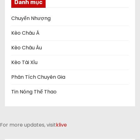
Danh mục
Chuyển Nhượng
Kèo Châu Á
Kèo Châu Âu
Kèo Tài Xỉu
Phân Tích Chuyên Gia
Tin Nóng Thể Thao
For more updates, visit
klive