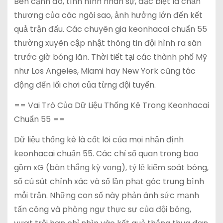
Bên cạnh đó, tình hình nhân sự, đặc biệt là chấn
thương của các ngôi sao, ảnh hưởng lớn đến kết
quả trận đấu. Các chuyên gia keonhacai chuẩn 55
thường xuyên cập nhật thông tin đội hình ra sân
trước giờ bóng lăn. Thời tiết tại các thành phố Mỹ
như Los Angeles, Miami hay New York cũng tác
động đến lối chơi của từng đội tuyển.
== Vai Trò Của Dữ Liệu Thống Kê Trong Keonhacai
Chuẩn 55 ==
Dữ liệu thống kê là cốt lõi của mọi nhận định
keonhacai chuẩn 55. Các chỉ số quan trọng bao
gồm xG (bàn thắng kỳ vọng), tỷ lệ kiểm soát bóng,
số cú sút chính xác và số lần phạt góc trung bình
mỗi trận. Những con số này phản ánh sức mạnh
tấn công và phòng ngự thực sự của đội bóng,