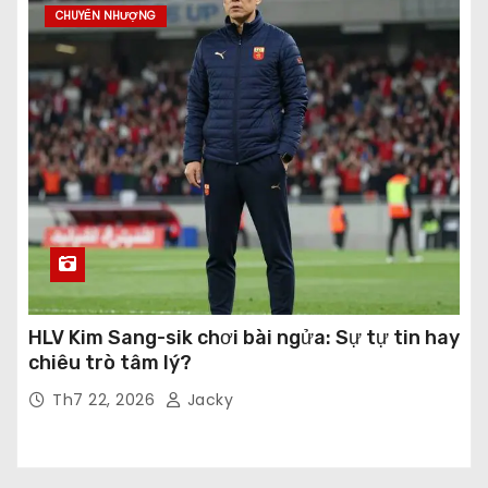
CHUYỂN NHƯỢNG
HLV Kim Sang-sik chơi bài ngửa: Sự tự tin hay
chiêu trò tâm lý?
Th7 22, 2026
Jacky