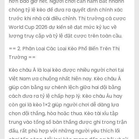
hơn bao giờ hết. Người chơi cần nắm bắt nhanh
chóng tỷ lệ kèo để đưa ra quyết định chính xác
trước khi nhà cái điều chỉnh. Thị trường cá cược
World Cup 2026 dự kiến sẽ đạt mức kỷ lục về
lượng truy cập và tỷ lệ đặt cược trên toàn cầu.
== 2. Phân Loại Các Loại Kèo Phổ Biến Trên Thị
Trường ==
Kèo châu Á là loại kèo được nhiều người chơi tại
Việt Nam ưa chuộng nhất hiện nay. Kèo châu Á
giúp cân bằng sự chênh lệch giữa hai đội bằng
cách đưa ra tỷ lệ chấp hợp lý. Kèo châu Âu hay
còn gọi là kèo 1×2 giúp người chơi dễ dàng lựa
chọn đội thắng, hòa hoặc thua. Kèo tài xỉu tập
trung vào tổng số bàn thắng được ghi trong trận
đấu, rất phù hợp với những người yêu thích lối