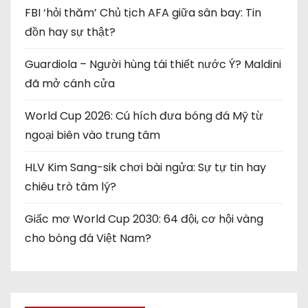
FBI ‘hỏi thăm’ Chủ tịch AFA giữa sân bay: Tin
đồn hay sự thật?
Guardiola – Người hùng tái thiết nước Ý? Maldini
đã mở cánh cửa
World Cup 2026: Cú hích đưa bóng đá Mỹ từ
ngoại biên vào trung tâm
HLV Kim Sang-sik chơi bài ngửa: Sự tự tin hay
chiêu trò tâm lý?
Giấc mơ World Cup 2030: 64 đội, cơ hội vàng
cho bóng đá Việt Nam?