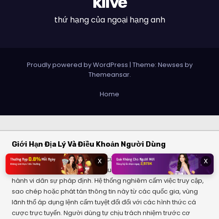
klive
thứ hạng của ngoại hạng anh
Proudly powered by WordPress
|
Theme: Newses by
Themeansar
.
Home
Giới Hạn Địa Lý Và Điều Khoản Người Dùng
Dịch vụ và các bộ lọc thông số của chúng tôi chỉ cung cấp cho
x
x
đối tượng người dùng từ đủ 18 tuổi trở lên, có đầy đủ năng lực
hành vi dân sự pháp định. Hệ thống nghiêm cấm việc truy cập,
sao chép hoặc phát tán thông tin này từ các quốc gia, vùng
lãnh thổ áp dụng lệnh cấm tuyệt đối đối với các hình thức cá
cược trực tuyến. Người dùng tự chịu trách nhiệm trước cơ