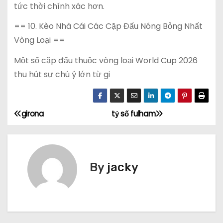
tức thời chính xác hơn.
== 10. Kèo Nhà Cái Các Cặp Đấu Nóng Bỏng Nhất
Vòng Loại ==
Một số cặp đấu thuộc vòng loại World Cup 2026
thu hút sự chú ý lớn từ gi
girona
tỷ số fulham
Đ
i
ề
By
jacky
u
h