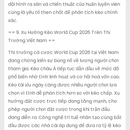
đội hình ra sân và chiến thuật của huấn luyện viên
cũng là yếu tố then chốt để phân tích kèo chính
xác.
== 9. Xu Hướng Kèo World Cup 2026 Trên Thị
Trường Việt Nam ==
Thị trường cá cược World Cup 2026 tại Việt Nam
đang chứng kiến sự bùng nổ về lượng người chơi
tham gia. Kèo châu Á tiếp tục dẫn đầu về mức độ
phổ biến nhờ tính linh hoạt và cơ hội hoà vốn cao.
Kèo tài xỉu ngày càng được nhiều người chơi lựa
chọn vì tính dễ phân tích hơn so với kèo chấp. Xu
hướng đặt cược trực tiếp đang tăng mạnh, cho
phép người chơi đặt cược trong khi trận đấu
đang diễn ra. Công nghệ trí tuệ nhân tạo cũng bắt
đầu được các nhà cái áp dụng để đưa ra tỷ lệ kèo