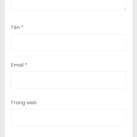
Tên
*
Email
*
Trang web