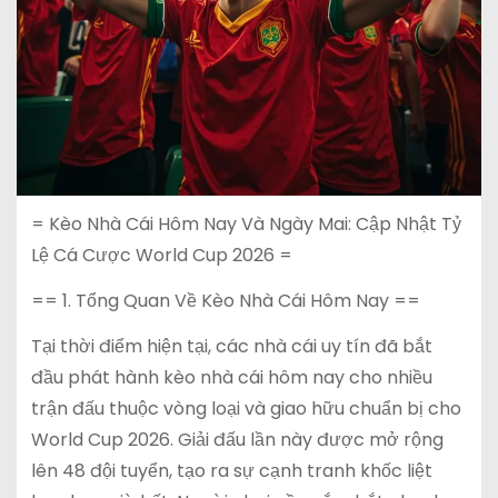
= Kèo Nhà Cái Hôm Nay Và Ngày Mai: Cập Nhật Tỷ
Lệ Cá Cược World Cup 2026 =
== 1. Tổng Quan Về Kèo Nhà Cái Hôm Nay ==
Tại thời điểm hiện tại, các nhà cái uy tín đã bắt
đầu phát hành kèo nhà cái hôm nay cho nhiều
trận đấu thuộc vòng loại và giao hữu chuẩn bị cho
World Cup 2026. Giải đấu lần này được mở rộng
lên 48 đội tuyển, tạo ra sự cạnh tranh khốc liệt