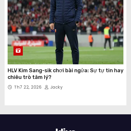
HLV Kim Sang-sik chơi bài ngửa: Sự tự tin hay
chiêu trò tâm lý?
Th7 22, 2026
Jacky