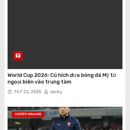
World Cup 2026: Cú hích đưa bóng đá Mỹ từ
ngoại biên vào trung tâm
Th7 22, 2026
Jacky
CHUYỂN NHƯỢNG