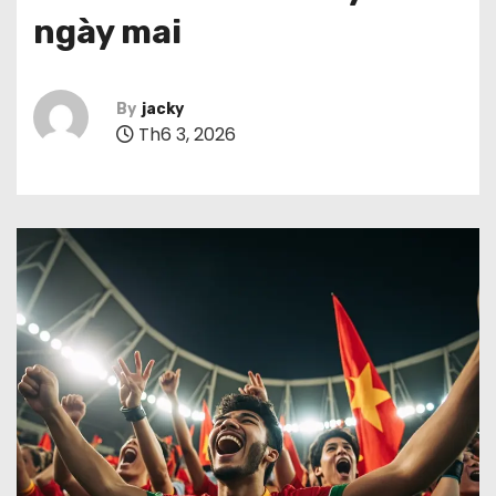
ngày mai
By
jacky
Th6 3, 2026