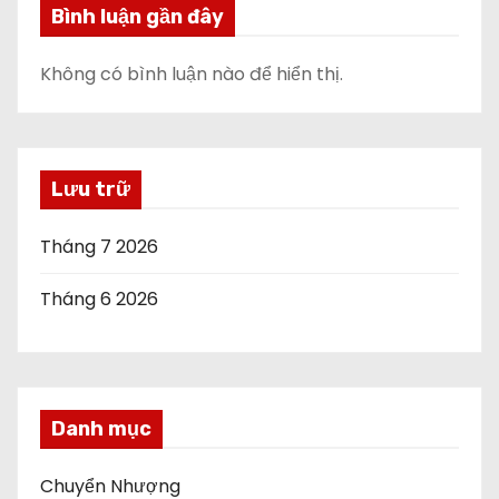
Bình luận gần đây
Không có bình luận nào để hiển thị.
Lưu trữ
Tháng 7 2026
Tháng 6 2026
Danh mục
Chuyển Nhượng