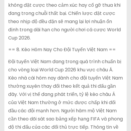
không đặt cược theo cảm xúc hay cố gỡ thua khi
đang trong chuỗi thất bại. Chiến lược đặt cược
theo nhịp độ đều đặn sẽ mang lại lợi nhuận ổn
định trong dài hạn cho người chơi cá cược World
Cup 2026.
== 8. Kèo Hôm Nay Cho Đội Tuyển Việt Nam ==
Đội tuyển Việt Nam đang trong quá trình chuẩn bị
cho vòng loại World Cup 2026 khu vực châu Á.
Kèo nhà cái hôm nay dành cho đội tuyển Việt Nam
thường xuyên thay đổi theo kết quả thi đấu gần
đây. Với vị thế đang phát triển, tỷ lệ kèo châu Á
của Việt Nam thường ở mức được chấp khi đối
đầu các đội mạnh hơn. Người hâm mộ Việt Nam
cần theo dõi sát sao bảng xếp hạng FIFA và phong
độ thi đấu của các đối thủ trực tiếp. Thông tin về