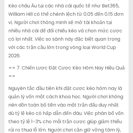
Kèo châu Âu tại các nhà cái quốc tế như Bet365,
William Hill có thể chênh lệch từ 0.05 đến 0.15 đơn
vị. Người chơi thông minh sẽ mở tài khoản tại
nhiều nhà cái để đối chiếu kèo và chọn mức cược
có lợi nhất. Việc so sánh này đặc biệt quan trọng
với các trận cầu lớn trong vòng loại World Cup
2026.
== 7. Chiến Lược Đặt Cược Kèo Hôm Nay Hiệu Quả
==
Nguyên tắc đầu tiên khi đặt cược kèo hôm nay là
quản lý vốn một cách khoa học. Người chơi không
nên dồn toàn bộ tiền vào một trận đấu duy nhất
dù tỷ lệ kèo có hấp dẫn đến đâu. Việc phân bổ vốn
theo tỷ lệ 1-3% cho mỗi trận cược giúp giảm thiểu
rủi ro thua lỗ lớn. Người chơi cần giữ vững tâm lý,