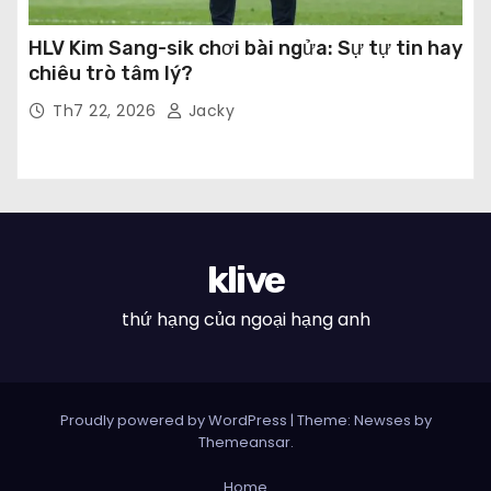
HLV Kim Sang-sik chơi bài ngửa: Sự tự tin hay
chiêu trò tâm lý?
Th7 22, 2026
Jacky
klive
thứ hạng của ngoại hạng anh
Proudly powered by WordPress
|
Theme: Newses by
Themeansar
.
Home