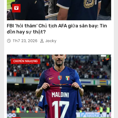
FBI ‘hỏi thăm’ Chủ tịch AFA giữa sân bay: Tin
đồn hay sự thật?
Th7 23, 2026
Jacky
CHUYỂN NHƯỢNG