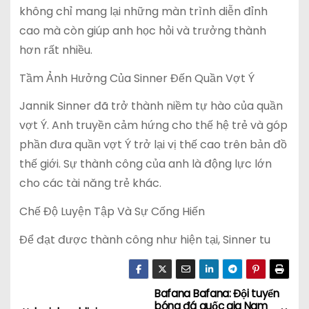
không chỉ mang lại những màn trình diễn đỉnh
cao mà còn giúp anh học hỏi và trưởng thành
hơn rất nhiều.
Tầm Ảnh Hưởng Của Sinner Đến Quần Vợt Ý
Jannik Sinner đã trở thành niềm tự hào của quần
vợt Ý. Anh truyền cảm hứng cho thế hệ trẻ và góp
phần đưa quần vợt Ý trở lại vị thế cao trên bản đồ
thế giới. Sự thành công của anh là động lực lớn
cho các tài năng trẻ khác.
Chế Độ Luyện Tập Và Sự Cống Hiến
Để đạt được thành công như hiện tại, Sinner tu
Bafana Bafana: Đội tuyển
Đ
bóng đá quốc gia Nam