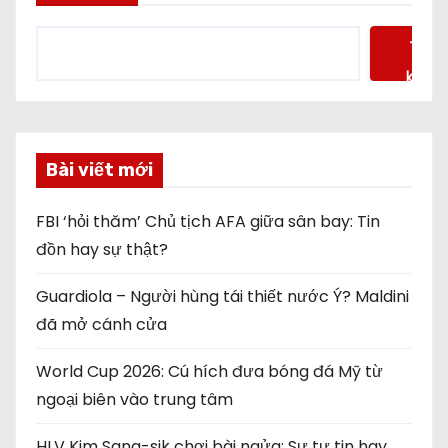
Tìm
kiếm
Bài viết mới
FBI ‘hỏi thăm’ Chủ tịch AFA giữa sân bay: Tin
đồn hay sự thật?
Guardiola – Người hùng tái thiết nước Ý? Maldini
đã mở cánh cửa
World Cup 2026: Cú hích đưa bóng đá Mỹ từ
ngoại biên vào trung tâm
HLV Kim Sang-sik chơi bài ngửa: Sự tự tin hay