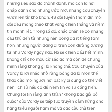
những siêu sao đã thành danh, mà còn là nơi
chắp cánh cho những ước mơ, những câu chuyện
vươn lên từ khó khăn. 48 đội tuyển tham dự, mỗi
đội đều mang theo khát vọng chiến thắng và niềm
tin mãnh liệt. Trong số đó, chắc chắn sẽ có những
cầu thủ đến từ những nền bóng đá ít tiếng tăm
hơn, những người đang đi trên con đường tương
tự như Vardy ngày nào. Họ sẽ chiến đấu hết mình,
không chỉ cho màu cờ sắc áo mà còn để chứng
minh rằng không gì là không thể. Câu chuyện của
Vardy là lời nhắc nhở rằng bóng đá là môn thể
thao của mọi người, nơi bất kỳ ai cũng có thể viết
nên lịch sử nếu có đủ niềm tin và sự cống hiến.
Chúng tôi tin rằng, tinh thần “không bao giờ bỏ
cuộc” của Vardy sẽ tiếp tục truyền cảm hứng cho
hàng triệu người hâm mộ và các cầu thủ trên