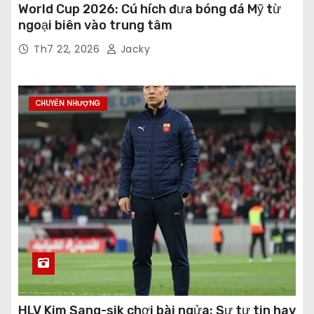
World Cup 2026: Cú hích đưa bóng đá Mỹ từ
ngoại biên vào trung tâm
Th7 22, 2026
Jacky
CHUYỂN NHƯỢNG
HLV Kim Sang-sik chơi bài ngửa: Sự tự tin hay