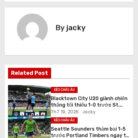
i
ề
u
By
jacky
h
ư
ớ
Related Post
n
g
KÈO CHÂU ÂU
Blacktown City U20 giành chiến
b
thắng tối thiểu 1-0 trước St.
George City U20 ở vòng Regular
Th7 19, 2026
Jacky
à
Season
KÈO CHÂU ÂU
i
Seattle Sounders thảm bại 1-5
trước Portland Timbers ngay tại